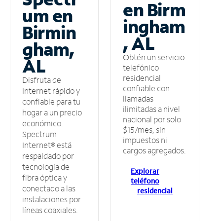
en Birm
um en
ingham
Birmin
, AL
gham,
Obtén un servicio
AL
telefónico
residencial
Disfruta de
confiable con
Internet rápido y
llamadas
confiable para tu
ilimitadas a nivel
hogar a un precio
nacional por solo
económico.
$15/mes, sin
Spectrum
impuestos ni
Internet® está
cargos agregados.
respaldado por
tecnología de
Explorar
fibra óptica y
teléfono
conectado a las
residencial
instalaciones por
líneas coaxiales.