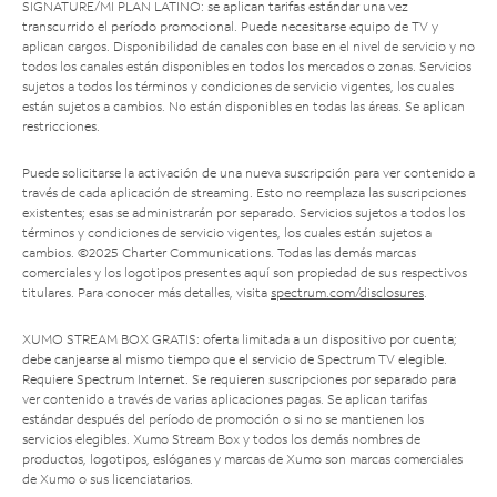
SIGNATURE/MI PLAN LATINO: se aplican tarifas estándar una vez
transcurrido el período promocional. Puede necesitarse equipo de TV y
aplican cargos. Disponibilidad de canales con base en el nivel de servicio y no
todos los canales están disponibles en todos los mercados o zonas. Servicios
sujetos a todos los términos y condiciones de servicio vigentes, los cuales
están sujetos a cambios. No están disponibles en todas las áreas. Se aplican
restricciones.
Puede solicitarse la activación de una nueva suscripción para ver contenido a
través de cada aplicación de streaming. Esto no reemplaza las suscripciones
existentes; esas se administrarán por separado. Servicios sujetos a todos los
términos y condiciones de servicio vigentes, los cuales están sujetos a
cambios. ©2025 Charter Communications. Todas las demás marcas
comerciales y los logotipos presentes aquí son propiedad de sus respectivos
titulares. Para conocer más detalles, visita
spectrum.com/disclosures
.
XUMO STREAM BOX GRATIS: oferta limitada a un dispositivo por cuenta;
debe canjearse al mismo tiempo que el servicio de Spectrum TV elegible.
Requiere Spectrum Internet. Se requieren suscripciones por separado para
ver contenido a través de varias aplicaciones pagas. Se aplican tarifas
estándar después del período de promoción o si no se mantienen los
servicios elegibles. Xumo Stream Box y todos los demás nombres de
productos, logotipos, eslóganes y marcas de Xumo son marcas comerciales
de Xumo o sus licenciatarios.