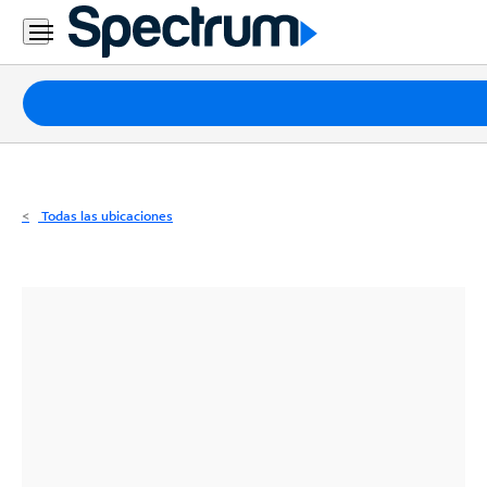
Residencial
Business
Paquetes
Internet
TV
Todas las ubicaciones
Móvil
Teléfono
Residencial
Business
Contáctanos
Inglés