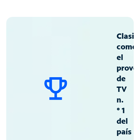
Clasif
como
el
prove
de
TV
n.
° 1
del
país