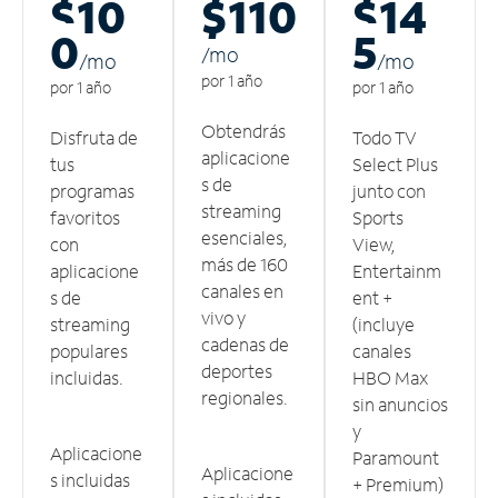
$10
$110
$14
0
5
/m
o
/m
o
/m
o
por 1 año
por 1 año
por 1 año
Obtendrás
Disfruta de
Todo TV
aplicacione
tus
Select Plus
s de
programas
junto con
streaming
favoritos
Sports
esenciales,
con
View,
más de 160
aplicacione
Entertainm
canales en
s de
ent +
vivo y
streaming
(incluye
cadenas de
populares
canales
deportes
incluidas.
HBO Max
regionales.
sin anuncios
y
Aplicacione
Paramount
Aplicacione
s incluidas
+ Premium)