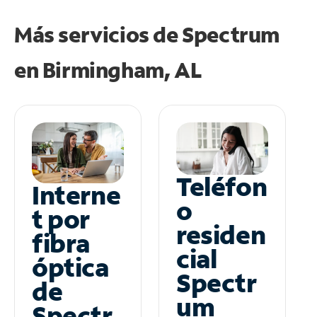
Más servicios de Spectrum
en
Birmingham, AL
Teléfon
Interne
o
t por
residen
fibra
cial
óptica
Spectr
de
um
Spectr