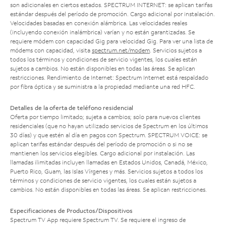
son adicionales en ciertos estados. SPECTRUM INTERNET: se aplican tarifas
estándar después del período de promoción. Cargo adicional por instalación.
Velocidades basadas en conexión alámbrica. Las velocidades reales
(incluyendo conexión inalámbrica) varían y no están garantizadas. Se
requiere módem con capacidad Gig para velocidad Gig. Para ver una lista de
módems con capacidad, visita
spectrum.net/modem
. Servicios sujetos a
todos los términos y condiciones de servicio vigentes, los cuales están
sujetos a cambios. No están disponibles en todas las áreas. Se aplican
restricciones. Rendimiento de Internet: Spectrum Internet está respaldado
por fibra óptica y se suministra a la propiedad mediante una red HFC.
Detalles de la oferta de teléfono residencial
Oferta por tiempo limitado; sujeta a cambios; solo para nuevos clientes
residenciales (que no hayan utilizado servicios de Spectrum en los últimos
30 días) y que estén al día en pagos con Spectrum. SPECTRUM VOICE: se
aplican tarifas estándar después del período de promoción o si no se
mantienen los servicios elegibles. Cargo adicional por instalación. Las
llamadas ilimitadas incluyen llamadas en Estados Unidos, Canadá, México,
Puerto Rico, Guam, las Islas Vírgenes y más. Servicios sujetos a todos los
términos y condiciones de servicio vigentes, los cuales están sujetos a
cambios. No están disponibles en todas las áreas. Se aplican restricciones.
Especificaciones de Productos/Dispositivos
Spectrum TV App requiere Spectrum TV. Se requiere el ingreso de