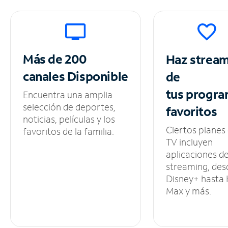
Más de 200
Haz strea
canales
Disponible
de
tus
progra
Encuentra una amplia
selección de deportes,
favoritos
noticias, películas y los
Ciertos planes
favoritos de la familia.
TV incluyen
aplicaciones d
streaming, des
Disney+ hasta
Max y más.