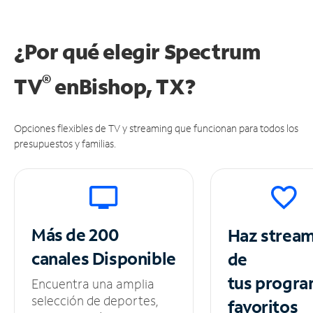
¿Por qué elegir Spectrum
®
TV
en
Bishop, TX?
Opciones flexibles de TV y streaming que funcionan para todos los
presupuestos y familias.
Más de 200
Haz strea
canales
Disponible
de
tus
progra
Encuentra una amplia
selección de deportes,
favoritos