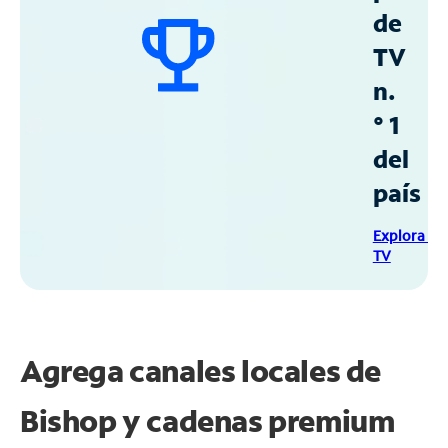
de
TV
n.
° 1
del
país
Explora Sp
TV
Agrega canales locales de
Bishop y cadenas premium