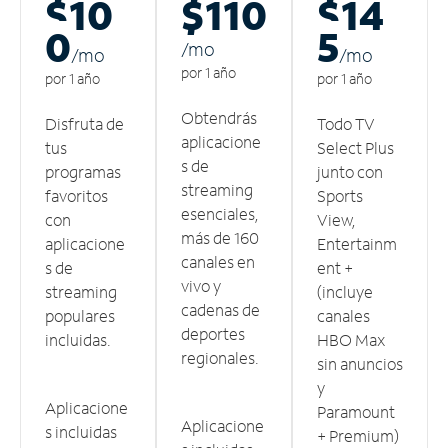
$10
$110
$14
0
5
/m
o
/m
o
/m
o
por 1 año
por 1 año
por 1 año
Obtendrás
Disfruta de
Todo TV
aplicacione
tus
Select Plus
s de
programas
junto con
streaming
favoritos
Sports
esenciales,
con
View,
más de 160
aplicacione
Entertainm
canales en
s de
ent +
vivo y
streaming
(incluye
cadenas de
populares
canales
deportes
incluidas.
HBO Max
regionales.
sin anuncios
y
Aplicacione
Paramount
Aplicacione
s incluidas
+ Premium)