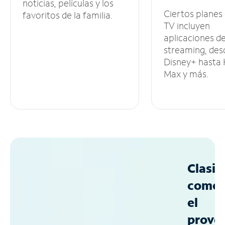
noticias, películas y los
Ciertos planes
favoritos de la familia.
TV incluyen
aplicaciones d
streaming, des
Disney+ hasta
Max y más.
Clasif
como
el
prove