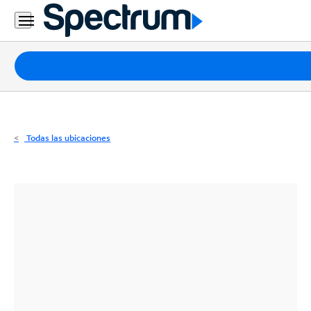
Residencial
Business
Paquetes
Internet
TV
Todas las ubicaciones
Móvil
Teléfono
Residencial
Business
Contáctanos
Inglés