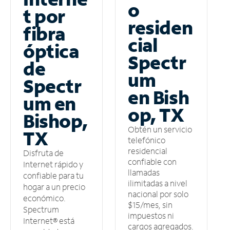
o
t por
residen
fibra
cial
óptica
Spectr
de
um
Spectr
en Bish
um en
op, TX
Bishop,
Obtén un servicio
TX
telefónico
residencial
Disfruta de
confiable con
Internet rápido y
llamadas
confiable para tu
ilimitadas a nivel
hogar a un precio
nacional por solo
económico.
$15/mes, sin
Spectrum
impuestos ni
Internet® está
cargos agregados.