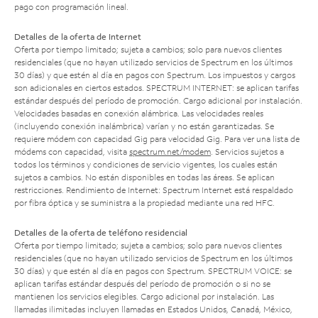
pago con programación lineal.
Detalles de la oferta de Internet
Oferta por tiempo limitado; sujeta a cambios; solo para nuevos clientes
residenciales (que no hayan utilizado servicios de Spectrum en los últimos
30 días) y que estén al día en pagos con Spectrum. Los impuestos y cargos
son adicionales en ciertos estados. SPECTRUM INTERNET: se aplican tarifas
estándar después del período de promoción. Cargo adicional por instalación.
Velocidades basadas en conexión alámbrica. Las velocidades reales
(incluyendo conexión inalámbrica) varían y no están garantizadas. Se
requiere módem con capacidad Gig para velocidad Gig. Para ver una lista de
módems con capacidad, visita
spectrum.net/modem
. Servicios sujetos a
todos los términos y condiciones de servicio vigentes, los cuales están
sujetos a cambios. No están disponibles en todas las áreas. Se aplican
restricciones. Rendimiento de Internet: Spectrum Internet está respaldado
por fibra óptica y se suministra a la propiedad mediante una red HFC.
Detalles de la oferta de teléfono residencial
Oferta por tiempo limitado; sujeta a cambios; solo para nuevos clientes
residenciales (que no hayan utilizado servicios de Spectrum en los últimos
30 días) y que estén al día en pagos con Spectrum. SPECTRUM VOICE: se
aplican tarifas estándar después del período de promoción o si no se
mantienen los servicios elegibles. Cargo adicional por instalación. Las
llamadas ilimitadas incluyen llamadas en Estados Unidos, Canadá, México,