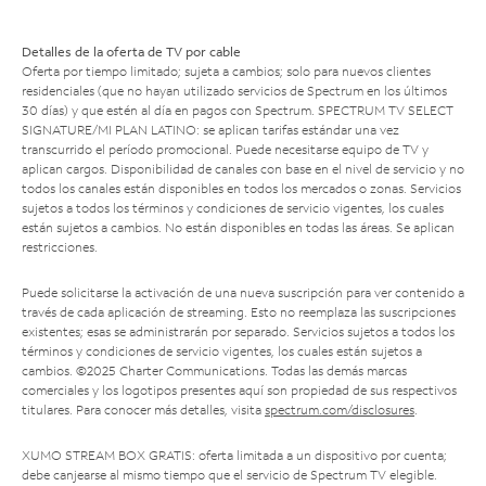
Detalles de la oferta de TV por cable
Oferta por tiempo limitado; sujeta a cambios; solo para nuevos clientes
residenciales (que no hayan utilizado servicios de Spectrum en los últimos
30 días) y que estén al día en pagos con Spectrum. SPECTRUM TV SELECT
SIGNATURE/MI PLAN LATINO: se aplican tarifas estándar una vez
transcurrido el período promocional. Puede necesitarse equipo de TV y
aplican cargos. Disponibilidad de canales con base en el nivel de servicio y no
todos los canales están disponibles en todos los mercados o zonas. Servicios
sujetos a todos los términos y condiciones de servicio vigentes, los cuales
están sujetos a cambios. No están disponibles en todas las áreas. Se aplican
restricciones.
Puede solicitarse la activación de una nueva suscripción para ver contenido a
través de cada aplicación de streaming. Esto no reemplaza las suscripciones
existentes; esas se administrarán por separado. Servicios sujetos a todos los
términos y condiciones de servicio vigentes, los cuales están sujetos a
cambios. ©2025 Charter Communications. Todas las demás marcas
comerciales y los logotipos presentes aquí son propiedad de sus respectivos
titulares. Para conocer más detalles, visita
spectrum.com/disclosures
.
XUMO STREAM BOX GRATIS: oferta limitada a un dispositivo por cuenta;
debe canjearse al mismo tiempo que el servicio de Spectrum TV elegible.