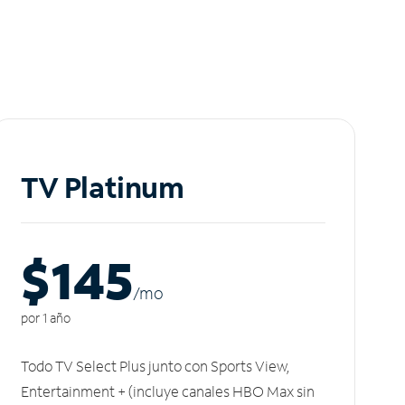
TV Platinum
$145
/m
o
por 1 año
Todo TV Select Plus junto con Sports View,
Entertainment + (incluye canales HBO Max sin