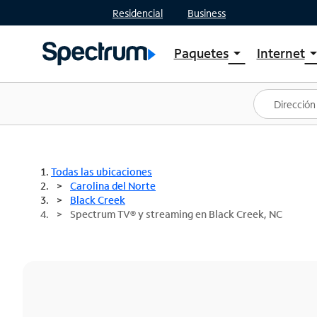
Residencial
Business
Paquetes
Internet
arrow_drop_down
arrow_drop
Ver paquetes
Spectr
Spectrum One
Planes
Mejores ofertas
Spectr
Ofertas en tu área
Intern
Todas las ubicaciones
Carolina del Norte
Black Creek
Spectrum TV® y streaming en Black Creek, NC