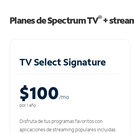
®
Planes de Spectrum TV
+ strea
TV Select Signature
$100
/m
o
por 1 año
Disfruta de tus programas favoritos con
aplicaciones de streaming populares incluidas.