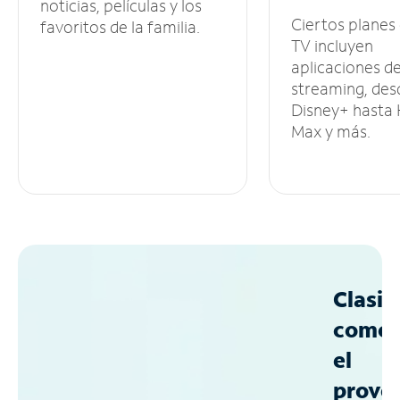
noticias, películas y los
Ciertos planes
favoritos de la familia.
TV incluyen
aplicaciones d
streaming, des
Disney+ hasta
Max y más.
Clasif
como
el
prove