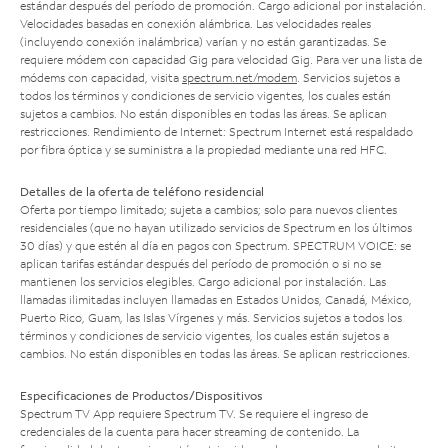
estándar después del período de promoción. Cargo adicional por instalación.
Velocidades basadas en conexión alámbrica. Las velocidades reales
(incluyendo conexión inalámbrica) varían y no están garantizadas. Se
requiere módem con capacidad Gig para velocidad Gig. Para ver una lista de
módems con capacidad, visita
spectrum.net/modem
. Servicios sujetos a
todos los términos y condiciones de servicio vigentes, los cuales están
sujetos a cambios. No están disponibles en todas las áreas. Se aplican
restricciones. Rendimiento de Internet: Spectrum Internet está respaldado
por fibra óptica y se suministra a la propiedad mediante una red HFC.
Detalles de la oferta de teléfono residencial
Oferta por tiempo limitado; sujeta a cambios; solo para nuevos clientes
residenciales (que no hayan utilizado servicios de Spectrum en los últimos
30 días) y que estén al día en pagos con Spectrum. SPECTRUM VOICE: se
aplican tarifas estándar después del período de promoción o si no se
mantienen los servicios elegibles. Cargo adicional por instalación. Las
llamadas ilimitadas incluyen llamadas en Estados Unidos, Canadá, México,
Puerto Rico, Guam, las Islas Vírgenes y más. Servicios sujetos a todos los
términos y condiciones de servicio vigentes, los cuales están sujetos a
cambios. No están disponibles en todas las áreas. Se aplican restricciones.
Especificaciones de Productos/Dispositivos
Spectrum TV App requiere Spectrum TV. Se requiere el ingreso de
credenciales de la cuenta para hacer streaming de contenido. La