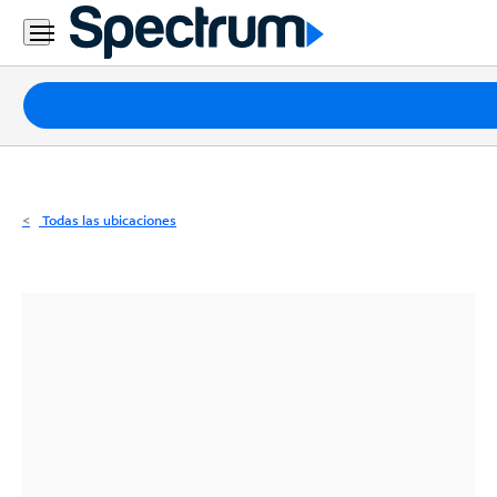
Residencial
Business
Paquetes
Internet
TV
Todas las ubicaciones
Móvil
Teléfono
Residencial
Business
Contáctanos
Inglés