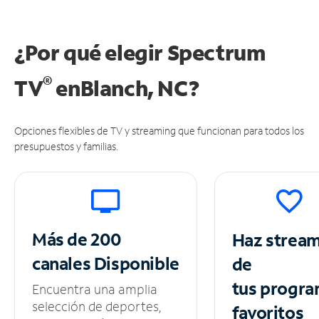
¿Por qué elegir Spectrum
®
TV
en
Blanch, NC?
Opciones flexibles de TV y streaming que funcionan para todos los
presupuestos y familias.
Más de 200
Haz strea
canales
Disponible
de
tus
progra
Encuentra una amplia
selección de deportes,
favoritos