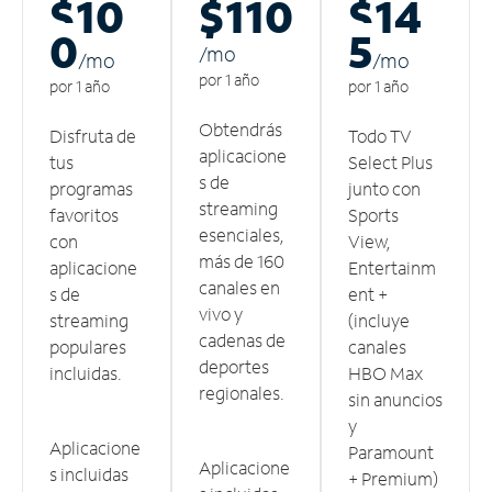
$10
$110
$14
0
5
/m
o
/m
o
/m
o
por 1 año
por 1 año
por 1 año
Obtendrás
Disfruta de
Todo TV
aplicacione
tus
Select Plus
s de
programas
junto con
streaming
favoritos
Sports
esenciales,
con
View,
más de 160
aplicacione
Entertainm
canales en
s de
ent +
vivo y
streaming
(incluye
cadenas de
populares
canales
deportes
incluidas.
HBO Max
regionales.
sin anuncios
y
Aplicacione
Paramount
Aplicacione
s incluidas
+ Premium)