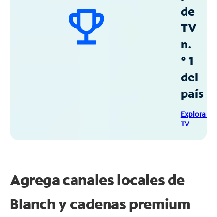
de
TV
n.
° 1
del
país
Explora Sp
TV
Agrega canales locales de
Blanch y cadenas premium