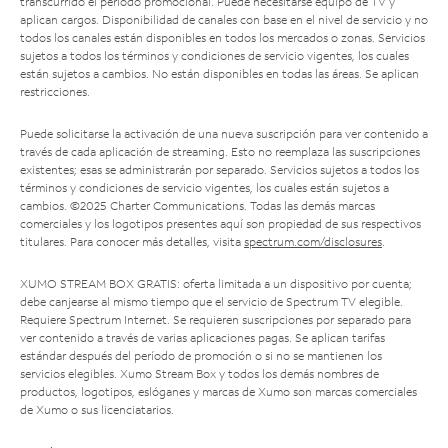
transcurrido el período promocional. Puede necesitarse equipo de TV y
aplican cargos. Disponibilidad de canales con base en el nivel de servicio y no
todos los canales están disponibles en todos los mercados o zonas. Servicios
sujetos a todos los términos y condiciones de servicio vigentes, los cuales
están sujetos a cambios. No están disponibles en todas las áreas. Se aplican
restricciones.
Puede solicitarse la activación de una nueva suscripción para ver contenido a
través de cada aplicación de streaming. Esto no reemplaza las suscripciones
existentes; esas se administrarán por separado. Servicios sujetos a todos los
términos y condiciones de servicio vigentes, los cuales están sujetos a
cambios. ©2025 Charter Communications. Todas las demás marcas
comerciales y los logotipos presentes aquí son propiedad de sus respectivos
titulares. Para conocer más detalles, visita
spectrum.com/disclosures
.
XUMO STREAM BOX GRATIS: oferta limitada a un dispositivo por cuenta;
debe canjearse al mismo tiempo que el servicio de Spectrum TV elegible.
Requiere Spectrum Internet. Se requieren suscripciones por separado para
ver contenido a través de varias aplicaciones pagas. Se aplican tarifas
estándar después del período de promoción o si no se mantienen los
servicios elegibles. Xumo Stream Box y todos los demás nombres de
productos, logotipos, eslóganes y marcas de Xumo son marcas comerciales
de Xumo o sus licenciatarios.