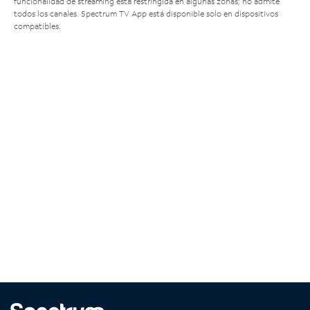
funcionalidad de streaming está restringida en algunas zonas; no admite
todos los canales. Spectrum TV App está disponible solo en dispositivos
compatibles.