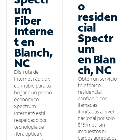
o
um
residen
Fiber
cial
Interne
Spectr
t en
um
Blanch,
en Blan
NC
ch, NC
Disfruta de
Obtén un servicio
Internet rápido y
telefónico
confiable para tu
residencial
hogar a un precio
confiable con
económico.
llamadas
Spectrum
ilimitadas a nivel
Internet® está
nacional por solo
respaldado por
$15/mes, sin
tecnología de
impuestos ni
fibra óptica y
cargos agregados.