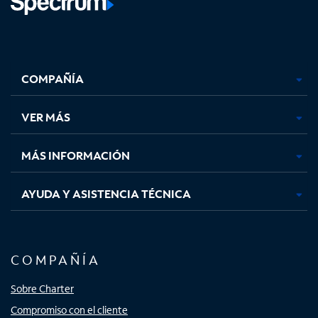
Facebook,
Instagram,
Youtube,
X,
se
se
se
se
COMPAÑÍA
abre
abre
abre
abre
en
en
en
en
una
una
una
una
VER MÁS
pestaña
pestaña
pestaña
pestaña
nueva
nueva
nueva
nueva
MÁS INFORMACIÓN
AYUDA Y ASISTENCIA TÉCNICA
COMPAÑÍA
Sobre Charter
Compromiso con el cliente