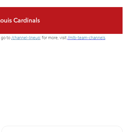
, go to
/channel-lineup
; for more, visit
/
mlb-team-channels
.