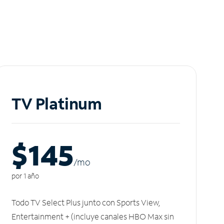
TV Platinum
$145
/m
o
por 1 año
Todo TV Select Plus junto con Sports View,
Entertainment + (incluye canales HBO Max sin