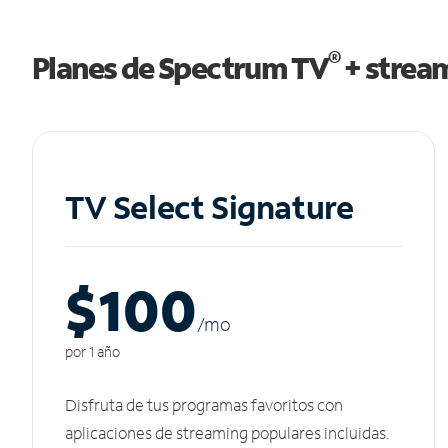
®
Planes de Spectrum TV
+ strea
TV Select Signature
$100
/m
o
por 1 año
Disfruta de tus programas favoritos con
aplicaciones de streaming populares incluidas.