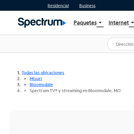
Residencial
Business
Paquetes
Internet
arrow_drop_down
arrow_drop
Ver paquetes
Spectr
Spectrum One
Planes
Mejores ofertas
Spectr
Ofertas en tu área
Intern
Todas las ubicaciones
Misuri
Bloomsdale
Spectrum TV® y streaming en Bloomsdale, MO