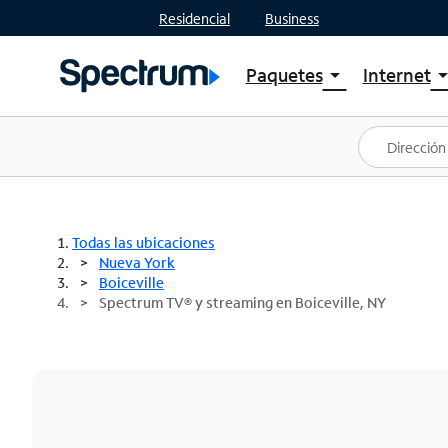
Residencial
Business
Paquetes
Internet
arrow_drop_down
arrow_drop
Ver paquetes
Spectr
Spectrum One
Planes
Mejores ofertas
Spectr
Ofertas en tu área
Intern
Todas las ubicaciones
Nueva York
Boiceville
Spectrum TV® y streaming en Boiceville, NY