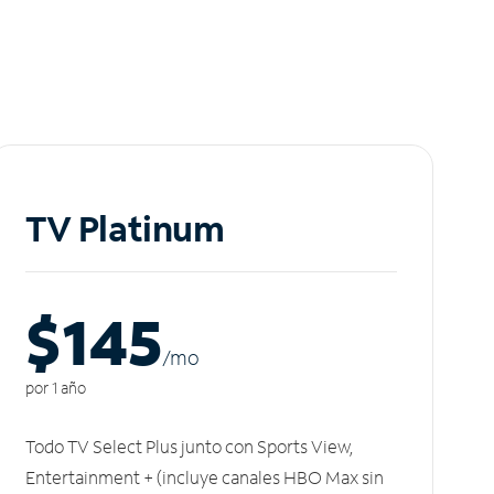
TV Platinum
$145
/m
o
por 1 año
Todo TV Select Plus junto con Sports View,
Entertainment + (incluye canales HBO Max sin