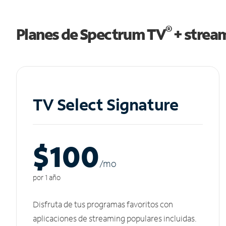
®
Planes de Spectrum TV
+ strea
TV Select Signature
$100
/m
o
por 1 año
Disfruta de tus programas favoritos con
aplicaciones de streaming populares incluidas.