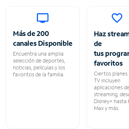
Más de 200
Haz strea
canales
Disponible
de
tus
progra
Encuentra una amplia
selección de deportes,
favoritos
noticias, películas y los
Ciertos planes
favoritos de la familia.
TV incluyen
aplicaciones d
streaming, des
Disney+ hasta
Max y más.