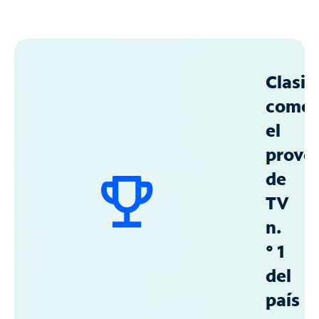
Clasif
como
el
prove
de
TV
n.
° 1
del
país