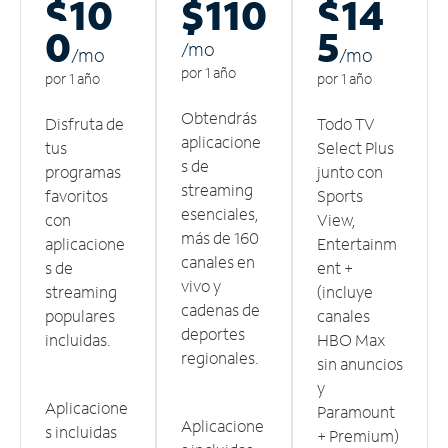
$10
$110
$14
0
5
/m
o
/m
o
/m
o
por 1 año
por 1 año
por 1 año
Obtendrás
Disfruta de
Todo TV
aplicacione
tus
Select Plus
s de
programas
junto con
streaming
favoritos
Sports
esenciales,
con
View,
más de 160
aplicacione
Entertainm
canales en
s de
ent +
vivo y
streaming
(incluye
cadenas de
populares
canales
deportes
incluidas.
HBO Max
regionales.
sin anuncios
y
Aplicacione
Paramount
Aplicacione
s incluidas
+ Premium)