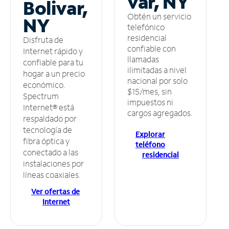
var, NY
Bolivar,
Obtén un servicio
NY
telefónico
residencial
Disfruta de
confiable con
Internet rápido y
llamadas
confiable para tu
ilimitadas a nivel
hogar a un precio
nacional por solo
económico.
$15/mes, sin
Spectrum
impuestos ni
Internet® está
cargos agregados.
respaldado por
tecnología de
Explorar
fibra óptica y
teléfono
conectado a las
residencial
instalaciones por
líneas coaxiales.
Ver ofertas de
Internet