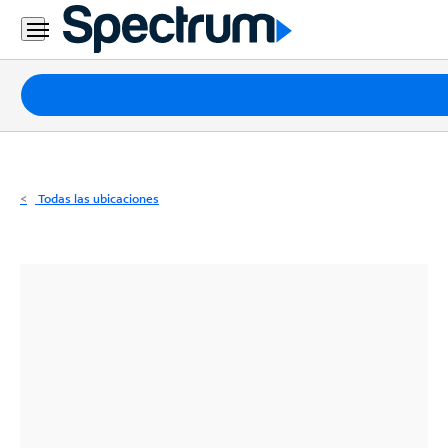
Residencial
Business
Paquetes
Internet
TV
Todas las ubicaciones
Móvil
Teléfono
Residencial
Business
Contáctanos
Inglés