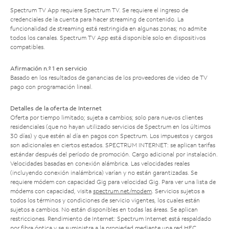
Spectrum TV App requiere Spectrum TV. Se requiere el ingreso de
credenciales de la cuenta para hacer streaming de contenido. La
funcionalidad de streaming está restringida en algunas zonas; no admite
todos los canales. Spectrum TV App está disponible solo en dispositivos
compatibles.
Afirmación n.º 1 en servicio
Basado en los resultados de ganancias de los proveedores de video de TV
pago con programación lineal.
Detalles de la oferta de Internet
Oferta por tiempo limitado; sujeta a cambios; solo para nuevos clientes
residenciales (que no hayan utilizado servicios de Spectrum en los últimos
30 días) y que estén al día en pagos con Spectrum. Los impuestos y cargos
son adicionales en ciertos estados. SPECTRUM INTERNET: se aplican tarifas
estándar después del período de promoción. Cargo adicional por instalación.
Velocidades basadas en conexión alámbrica. Las velocidades reales
(incluyendo conexión inalámbrica) varían y no están garantizadas. Se
requiere módem con capacidad Gig para velocidad Gig. Para ver una lista de
módems con capacidad, visita
spectrum.net/modem
. Servicios sujetos a
todos los términos y condiciones de servicio vigentes, los cuales están
sujetos a cambios. No están disponibles en todas las áreas. Se aplican
restricciones. Rendimiento de Internet: Spectrum Internet está respaldado
por fibra óptica y se suministra a la propiedad mediante una red HFC.