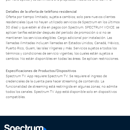
Detalles de la oferta de teléfono residencial
Oferta por tiempo limitado; sujeta a cambios; solo para nuevos clientes
residenciales (que no hayan utilizado servicios de Spectrum en los últimos
30 días) y que estén al día en pagos con Spectrum. SPECTRUM VOICE: se
aplican tarifas estándar después del período de promoción o si no se
mantienen los servicios elegibles. Cargo adicional por instalación. Las
llamadas ilimitadas incluyen llamadas en Estados Unidos, Canadá, México,
Puerto Rico, Guam, las Islas Vírgenes y más. Servicios sujetos a todos los
términos y condiciones de servicio vigentes, los cuales están sujetos a
cambios. No están disponibles en todas las áreas. Se aplican restricciones.
Especificaciones de Productos/Dispositivos
Spectrum TV App requiere Spectrum TV. Se requiere el ingreso de
credenciales de la cuenta para hacer streaming de contenido. La
funcionalidad de streaming está restringida en algunas zonas; no admite
todos los canales. Spectrum TV App está disponible solo en dispositivos
compatibles.