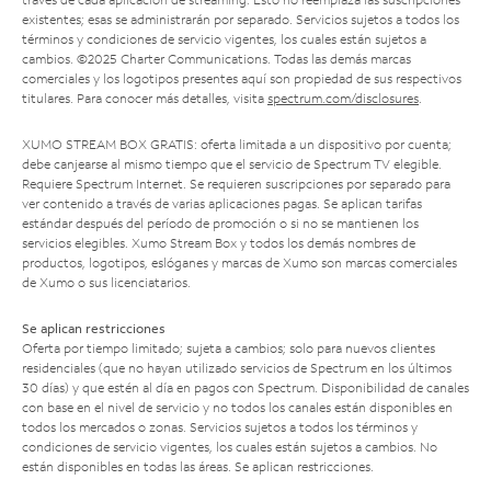
existentes; esas se administrarán por separado. Servicios sujetos a todos los
términos y condiciones de servicio vigentes, los cuales están sujetos a
cambios. ©2025 Charter Communications. Todas las demás marcas
comerciales y los logotipos presentes aquí son propiedad de sus respectivos
titulares. Para conocer más detalles, visita
spectrum.com/disclosures
.
XUMO STREAM BOX GRATIS: oferta limitada a un dispositivo por cuenta;
debe canjearse al mismo tiempo que el servicio de Spectrum TV elegible.
Requiere Spectrum Internet. Se requieren suscripciones por separado para
ver contenido a través de varias aplicaciones pagas. Se aplican tarifas
estándar después del período de promoción o si no se mantienen los
servicios elegibles. Xumo Stream Box y todos los demás nombres de
productos, logotipos, eslóganes y marcas de Xumo son marcas comerciales
de Xumo o sus licenciatarios.
Se aplican restricciones
Oferta por tiempo limitado; sujeta a cambios; solo para nuevos clientes
residenciales (que no hayan utilizado servicios de Spectrum en los últimos
30 días) y que estén al día en pagos con Spectrum. Disponibilidad de canales
con base en el nivel de servicio y no todos los canales están disponibles en
todos los mercados o zonas. Servicios sujetos a todos los términos y
condiciones de servicio vigentes, los cuales están sujetos a cambios. No
están disponibles en todas las áreas. Se aplican restricciones.