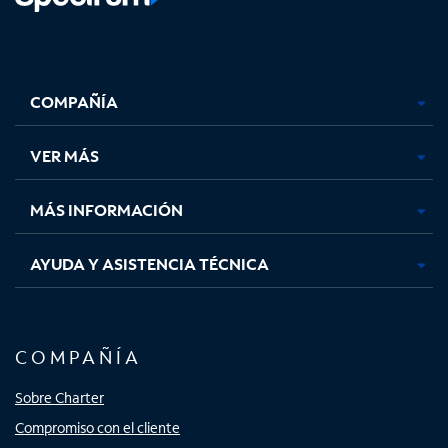
Facebook,
Instagram,
Youtube,
X,
se
se
se
se
COMPAÑÍA
abre
abre
abre
abre
en
en
en
en
una
una
una
una
VER MÁS
pestaña
pestaña
pestaña
pestaña
nueva
nueva
nueva
nueva
MÁS INFORMACIÓN
AYUDA Y ASISTENCIA TÉCNICA
COMPAÑÍA
Sobre Charter
Compromiso con el cliente