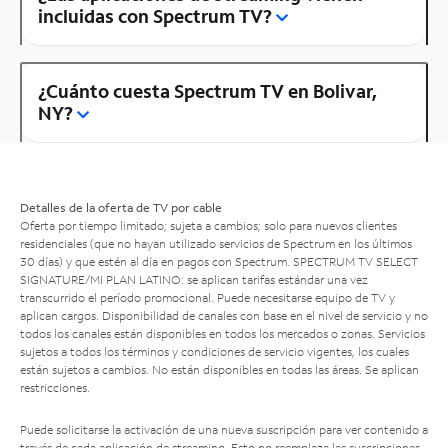
incluidas con Spectrum TV?
¿Cuánto cuesta Spectrum TV en Bolivar,
NY?
Detalles de la oferta de TV por cable
Oferta por tiempo limitado; sujeta a cambios; solo para nuevos clientes
residenciales (que no hayan utilizado servicios de Spectrum en los últimos
30 días) y que estén al día en pagos con Spectrum. SPECTRUM TV SELECT
SIGNATURE/MI PLAN LATINO: se aplican tarifas estándar una vez
transcurrido el período promocional. Puede necesitarse equipo de TV y
aplican cargos. Disponibilidad de canales con base en el nivel de servicio y no
todos los canales están disponibles en todos los mercados o zonas. Servicios
sujetos a todos los términos y condiciones de servicio vigentes, los cuales
están sujetos a cambios. No están disponibles en todas las áreas. Se aplican
restricciones.
Puede solicitarse la activación de una nueva suscripción para ver contenido a
través de cada aplicación de streaming. Esto no reemplaza las suscripciones