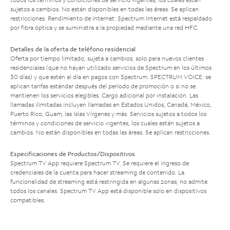
sujetos a cambios. No están disponibles en todas las áreas. Se aplican
restricciones. Rendimiento de Internet: Spectrum Internet está respaldado
por fibra óptica y se suministra a la propiedad mediante una red HFC.
Detalles de la oferta de teléfono residencial
Oferta por tiempo limitado; sujeta a cambios; solo para nuevos clientes
residenciales (que no hayan utilizado servicios de Spectrum en los últimos
30 días) y que estén al día en pagos con Spectrum. SPECTRUM VOICE: se
aplican tarifas estándar después del período de promoción o si no se
mantienen los servicios elegibles. Cargo adicional por instalación. Las
llamadas ilimitadas incluyen llamadas en Estados Unidos, Canadá, México,
Puerto Rico, Guam, las Islas Vírgenes y más. Servicios sujetos a todos los
términos y condiciones de servicio vigentes, los cuales están sujetos a
cambios. No están disponibles en todas las áreas. Se aplican restricciones.
Especificaciones de Productos/Dispositivos
Spectrum TV App requiere Spectrum TV. Se requiere el ingreso de
credenciales de la cuenta para hacer streaming de contenido. La
funcionalidad de streaming está restringida en algunas zonas; no admite
todos los canales. Spectrum TV App está disponible solo en dispositivos
compatibles.