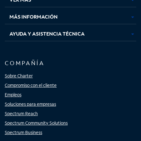
pestaña
pestaña
pestaña
pestaña
nueva
nueva
nueva
nueva
MÁS INFORMACIÓN
AYUDA Y ASISTENCIA TÉCNICA
COMPAÑÍA
Sobre Charter
Compromiso con el cliente
Empleos
Soluciones para empresas
Spectrum Reach
Spectrum Community Solutions
Spectrum Business