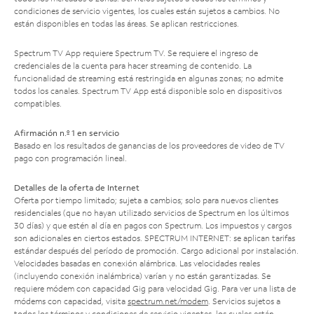
condiciones de servicio vigentes, los cuales están sujetos a cambios. No
están disponibles en todas las áreas. Se aplican restricciones.
Spectrum TV App requiere Spectrum TV. Se requiere el ingreso de
credenciales de la cuenta para hacer streaming de contenido. La
funcionalidad de streaming está restringida en algunas zonas; no admite
todos los canales. Spectrum TV App está disponible solo en dispositivos
compatibles.
Afirmación n.º 1 en servicio
Basado en los resultados de ganancias de los proveedores de video de TV
pago con programación lineal.
Detalles de la oferta de Internet
Oferta por tiempo limitado; sujeta a cambios; solo para nuevos clientes
residenciales (que no hayan utilizado servicios de Spectrum en los últimos
30 días) y que estén al día en pagos con Spectrum. Los impuestos y cargos
son adicionales en ciertos estados. SPECTRUM INTERNET: se aplican tarifas
estándar después del período de promoción. Cargo adicional por instalación.
Velocidades basadas en conexión alámbrica. Las velocidades reales
(incluyendo conexión inalámbrica) varían y no están garantizadas. Se
requiere módem con capacidad Gig para velocidad Gig. Para ver una lista de
módems con capacidad, visita
spectrum.net/modem
. Servicios sujetos a
todos los términos y condiciones de servicio vigentes, los cuales están