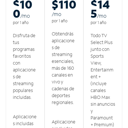
$10
$110
$14
0
5
/m
o
/m
o
/m
o
por 1 año
por 1 año
por 1 año
Obtendrás
Disfruta de
Todo TV
aplicacione
tus
Select Plus
s de
programas
junto con
streaming
favoritos
Sports
esenciales,
con
View,
más de 160
aplicacione
Entertainm
canales en
s de
ent +
vivo y
streaming
(incluye
cadenas de
populares
canales
deportes
incluidas.
HBO Max
regionales.
sin anuncios
y
Aplicacione
Paramount
Aplicacione
s incluidas
+ Premium)