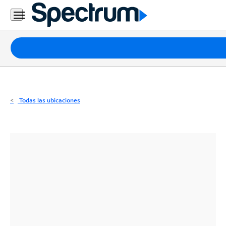
Residencial
Business
Paquetes
Internet
TV
Todas las ubicaciones
Móvil
Teléfono
Residencial
Business
Contáctanos
Inglés