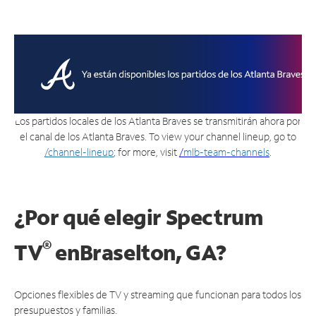
Los partidos locales de los Atlanta Braves se transmitirán ahora por
el canal de los Atlanta Braves. To view your channel lineup, go to
/channel-lineup
; for more, visit
/
mlb-team-channels
.
¿Por qué elegir Spectrum
®
TV
en
Braselton, GA?
Opciones flexibles de TV y streaming que funcionan para todos los
presupuestos y familias.