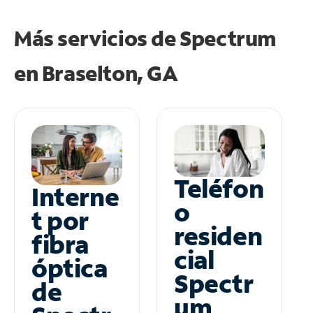
Más servicios de Spectrum
en
Braselton, GA
Teléfon
Interne
o
t por
residen
fibra
cial
óptica
Spectr
de
um