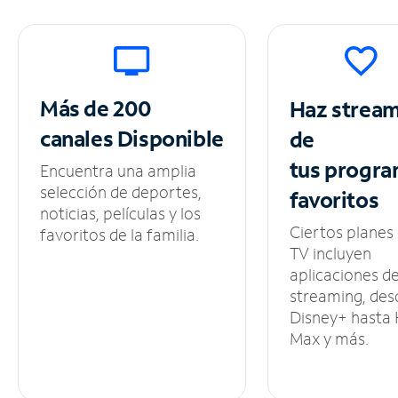
Más de 200
Haz strea
canales
Disponible
de
tus
progra
Encuentra una amplia
selección de deportes,
favoritos
noticias, películas y los
Ciertos planes
favoritos de la familia.
TV incluyen
aplicaciones d
streaming, des
Disney+ hasta
Max y más.