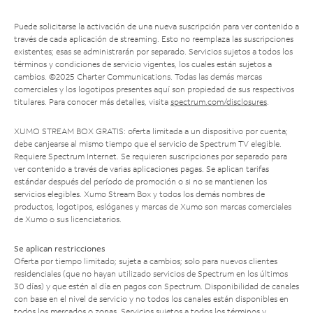
Puede solicitarse la activación de una nueva suscripción para ver contenido a
través de cada aplicación de streaming. Esto no reemplaza las suscripciones
existentes; esas se administrarán por separado. Servicios sujetos a todos los
términos y condiciones de servicio vigentes, los cuales están sujetos a
cambios. ©2025 Charter Communications. Todas las demás marcas
comerciales y los logotipos presentes aquí son propiedad de sus respectivos
titulares. Para conocer más detalles, visita
spectrum.com/disclosures
.
XUMO STREAM BOX GRATIS: oferta limitada a un dispositivo por cuenta;
debe canjearse al mismo tiempo que el servicio de Spectrum TV elegible.
Requiere Spectrum Internet. Se requieren suscripciones por separado para
ver contenido a través de varias aplicaciones pagas. Se aplican tarifas
estándar después del período de promoción o si no se mantienen los
servicios elegibles. Xumo Stream Box y todos los demás nombres de
productos, logotipos, eslóganes y marcas de Xumo son marcas comerciales
de Xumo o sus licenciatarios.
Se aplican restricciones
Oferta por tiempo limitado; sujeta a cambios; solo para nuevos clientes
residenciales (que no hayan utilizado servicios de Spectrum en los últimos
30 días) y que estén al día en pagos con Spectrum. Disponibilidad de canales
con base en el nivel de servicio y no todos los canales están disponibles en
todos los mercados o zonas. Servicios sujetos a todos los términos y