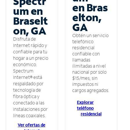
Spectr
en Bras
um en
elton,
Braselt
GA
on, GA
Obtén un servicio
Disfruta de
telefónico
Internet rápido y
residencial
confiable para tu
confiable con
hogar a un precio
llamadas
económico.
ilimitadas a nivel
Spectrum
nacional por solo
Internet® está
$15/mes, sin
respaldado por
impuestos ni
tecnología de
cargos agregados.
fibra óptica y
Explorar
conectado a las
teléfono
instalaciones por
residencial
líneas coaxiales.
Ver ofertas de