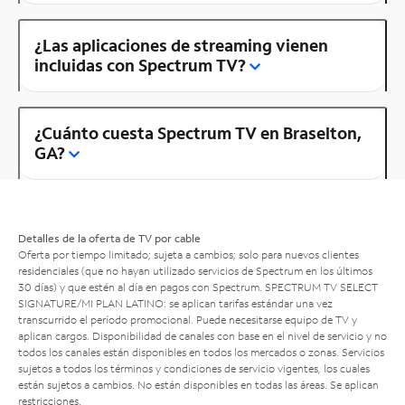
¿Las aplicaciones de streaming vienen
incluidas con Spectrum TV?
¿Cuánto cuesta Spectrum TV en Braselton,
GA?
Detalles de la oferta de TV por cable
Oferta por tiempo limitado; sujeta a cambios; solo para nuevos clientes
residenciales (que no hayan utilizado servicios de Spectrum en los últimos
30 días) y que estén al día en pagos con Spectrum. SPECTRUM TV SELECT
SIGNATURE/MI PLAN LATINO: se aplican tarifas estándar una vez
transcurrido el período promocional. Puede necesitarse equipo de TV y
aplican cargos. Disponibilidad de canales con base en el nivel de servicio y no
todos los canales están disponibles en todos los mercados o zonas. Servicios
sujetos a todos los términos y condiciones de servicio vigentes, los cuales
están sujetos a cambios. No están disponibles en todas las áreas. Se aplican
restricciones.