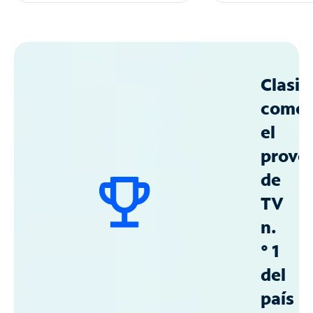
Clasif
como
el
prove
de
TV
n.
° 1
del
país