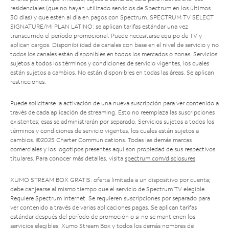
residenciales (que no hayan utilizado servicios de Spectrum en los últimos
30 días) y que estén al día en pagos con Spectrum. SPECTRUM TV SELECT
SIGNATURE/MI PLAN LATINO: se aplican tarifas estándar una vez
transcurrido el período promocional. Puede necesitarse equipo de TV y
aplican cargos. Disponibilidad de canales con base en el nivel de servicio y no
todos los canales están disponibles en todos los mercados o zonas. Servicios
sujetos a todos los términos y condiciones de servicio vigentes, los cuales
están sujetos a cambios. No están disponibles en todas las áreas. Se aplican
restricciones.
Puede solicitarse la activación de una nueva suscripción para ver contenido a
través de cada aplicación de streaming. Esto no reemplaza las suscripciones
existentes; esas se administrarán por separado. Servicios sujetos a todos los
términos y condiciones de servicio vigentes, los cuales están sujetos a
cambios. ©2025 Charter Communications. Todas las demás marcas
comerciales y los logotipos presentes aquí son propiedad de sus respectivos
titulares. Para conocer más detalles, visita
spectrum.com/disclosures
.
XUMO STREAM BOX GRATIS: oferta limitada a un dispositivo por cuenta;
debe canjearse al mismo tiempo que el servicio de Spectrum TV elegible.
Requiere Spectrum Internet. Se requieren suscripciones por separado para
ver contenido a través de varias aplicaciones pagas. Se aplican tarifas
estándar después del período de promoción o si no se mantienen los
servicios elegibles. Xumo Stream Box y todos los demás nombres de