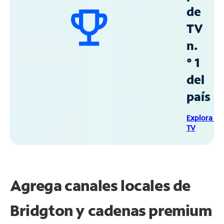
de
TV
n.
° 1
del
país
Explora Sp
TV
Agrega canales locales de
Bridgton y cadenas premium