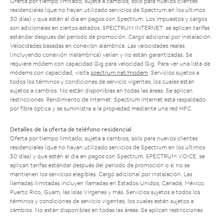
Oferta por tiempo limitado; sujeta a cambios; solo para nuevos clientes
residenciales (que no hayan utilizado servicios de Spectrum en los últimos
30 días) y que estén al día en pagos con Spectrum. Los impuestos y cargos
son adicionales en ciertos estados. SPECTRUM INTERNET: se aplican tarifas
estándar después del período de promoción. Cargo adicional por instalación.
Velocidades basadas en conexión alámbrica. Las velocidades reales
(incluyendo conexión inalámbrica) varían y no están garantizadas. Se
requiere módem con capacidad Gig para velocidad Gig. Para ver una lista de
módems con capacidad, visita
spectrum.net/modem
. Servicios sujetos a
todos los términos y condiciones de servicio vigentes, los cuales están
sujetos a cambios. No están disponibles en todas las áreas. Se aplican
restricciones. Rendimiento de Internet: Spectrum Internet está respaldado
por fibra óptica y se suministra a la propiedad mediante una red HFC.
Detalles de la oferta de teléfono residencial
Oferta por tiempo limitado; sujeta a cambios; solo para nuevos clientes
residenciales (que no hayan utilizado servicios de Spectrum en los últimos
30 días) y que estén al día en pagos con Spectrum. SPECTRUM VOICE: se
aplican tarifas estándar después del período de promoción o si no se
mantienen los servicios elegibles. Cargo adicional por instalación. Las
llamadas ilimitadas incluyen llamadas en Estados Unidos, Canadá, México,
Puerto Rico, Guam, las Islas Vírgenes y más. Servicios sujetos a todos los
términos y condiciones de servicio vigentes, los cuales están sujetos a
cambios. No están disponibles en todas las áreas. Se aplican restricciones.