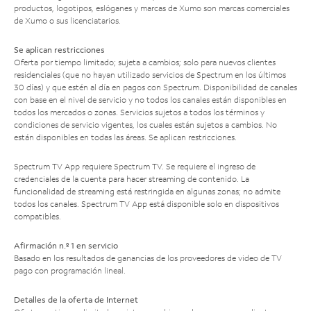
productos, logotipos, eslóganes y marcas de Xumo son marcas comerciales
de Xumo o sus licenciatarios.
Se aplican restricciones
Oferta por tiempo limitado; sujeta a cambios; solo para nuevos clientes
residenciales (que no hayan utilizado servicios de Spectrum en los últimos
30 días) y que estén al día en pagos con Spectrum. Disponibilidad de canales
con base en el nivel de servicio y no todos los canales están disponibles en
todos los mercados o zonas. Servicios sujetos a todos los términos y
condiciones de servicio vigentes, los cuales están sujetos a cambios. No
están disponibles en todas las áreas. Se aplican restricciones.
Spectrum TV App requiere Spectrum TV. Se requiere el ingreso de
credenciales de la cuenta para hacer streaming de contenido. La
funcionalidad de streaming está restringida en algunas zonas; no admite
todos los canales. Spectrum TV App está disponible solo en dispositivos
compatibles.
Afirmación n.º 1 en servicio
Basado en los resultados de ganancias de los proveedores de video de TV
pago con programación lineal.
Detalles de la oferta de Internet