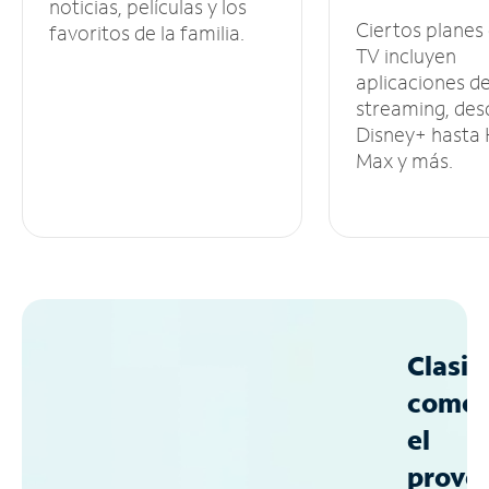
noticias, películas y los
Ciertos planes
favoritos de la familia.
TV incluyen
aplicaciones d
streaming, des
Disney+ hasta
Max y más.
Clasif
como
el
prove