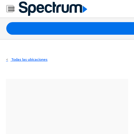
Residencial
Business
Paquetes
Internet
TV
Todas las ubicaciones
Móvil
Teléfono
Residencial
Business
Contáctanos
Inglés