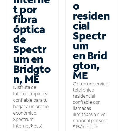
o
t por
residen
fibra
cial
óptica
Spectr
de
um
Spectr
en Brid
um en
gton,
Bridgto
ME
n, ME
Obtén un servicio
Disfruta de
telefónico
Internet rápido y
residencial
confiable para tu
confiable con
hogar a un precio
llamadas
económico.
ilimitadas a nivel
Spectrum
nacional por solo
Internet® está
$15/mes, sin