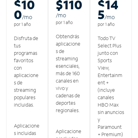
$10
$110
$14
0
5
/m
o
/m
o
/m
o
por 1 año
por 1 año
por 1 año
Obtendrás
Disfruta de
Todo TV
aplicacione
tus
Select Plus
s de
programas
junto con
streaming
favoritos
Sports
esenciales,
con
View,
más de 160
aplicacione
Entertainm
canales en
s de
ent +
vivo y
streaming
(incluye
cadenas de
populares
canales
deportes
incluidas.
HBO Max
regionales.
sin anuncios
y
Aplicacione
Paramount
Aplicacione
s incluidas
+ Premium)