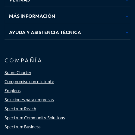
pestaña
pestaña
pestaña
pestaña
nueva
nueva
nueva
nueva
MÁS INFORMACIÓN
AYUDA Y ASISTENCIA TÉCNICA
COMPAÑÍA
Sobre Charter
Compromiso con el cliente
Empleos
Soluciones para empresas
Spectrum Reach
Spectrum Community Solutions
Spectrum Business