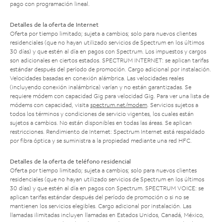
pago con programación lineal.
Detalles de la oferta de Internet
Oferta por tiempo limitado; sujeta a cambios; solo para nuevos clientes
residenciales (que no hayan utilizado servicios de Spectrum en los últimos
30 días) y que estén al día en pagos con Spectrum. Los impuestos y cargos
son adicionales en ciertos estados. SPECTRUM INTERNET: se aplican tarifas
estándar después del período de promoción. Cargo adicional por instalación.
Velocidades basadas en conexión alámbrica. Las velocidades reales
(incluyendo conexión inalámbrica) varían y no están garantizadas. Se
requiere módem con capacidad Gig para velocidad Gig. Para ver una lista de
módems con capacidad, visita
spectrum.net/modem
. Servicios sujetos a
todos los términos y condiciones de servicio vigentes, los cuales están
sujetos a cambios. No están disponibles en todas las áreas. Se aplican
restricciones. Rendimiento de Internet: Spectrum Internet está respaldado
por fibra óptica y se suministra a la propiedad mediante una red HFC.
Detalles de la oferta de teléfono residencial
Oferta por tiempo limitado; sujeta a cambios; solo para nuevos clientes
residenciales (que no hayan utilizado servicios de Spectrum en los últimos
30 días) y que estén al día en pagos con Spectrum. SPECTRUM VOICE: se
aplican tarifas estándar después del período de promoción o si no se
mantienen los servicios elegibles. Cargo adicional por instalación. Las
llamadas ilimitadas incluyen llamadas en Estados Unidos, Canadá, México,