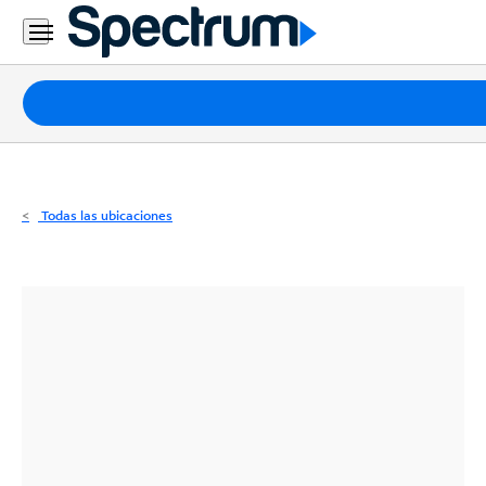
Residencial
Business
Paquetes
Internet
TV
Todas las ubicaciones
Móvil
Teléfono
Residencial
Business
Contáctanos
Inglés