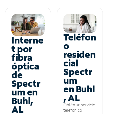
Teléfon
Interne
o
t por
residen
fibra
cial
óptica
Spectr
de
um
Spectr
en Buhl
um en
, AL
Buhl,
Obtén un servicio
AL
telefónico