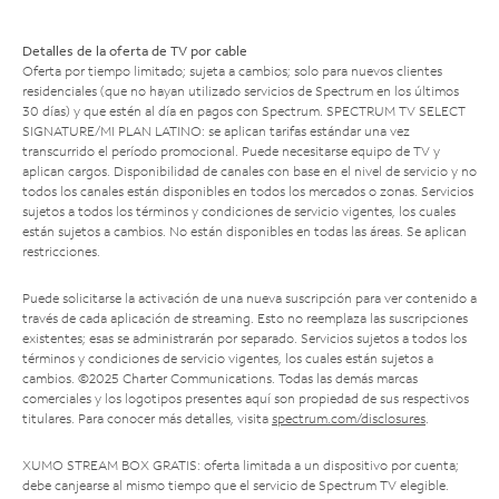
Detalles de la oferta de TV por cable
Oferta por tiempo limitado; sujeta a cambios; solo para nuevos clientes
residenciales (que no hayan utilizado servicios de Spectrum en los últimos
30 días) y que estén al día en pagos con Spectrum. SPECTRUM TV SELECT
SIGNATURE/MI PLAN LATINO: se aplican tarifas estándar una vez
transcurrido el período promocional. Puede necesitarse equipo de TV y
aplican cargos. Disponibilidad de canales con base en el nivel de servicio y no
todos los canales están disponibles en todos los mercados o zonas. Servicios
sujetos a todos los términos y condiciones de servicio vigentes, los cuales
están sujetos a cambios. No están disponibles en todas las áreas. Se aplican
restricciones.
Puede solicitarse la activación de una nueva suscripción para ver contenido a
través de cada aplicación de streaming. Esto no reemplaza las suscripciones
existentes; esas se administrarán por separado. Servicios sujetos a todos los
términos y condiciones de servicio vigentes, los cuales están sujetos a
cambios. ©2025 Charter Communications. Todas las demás marcas
comerciales y los logotipos presentes aquí son propiedad de sus respectivos
titulares. Para conocer más detalles, visita
spectrum.com/disclosures
.
XUMO STREAM BOX GRATIS: oferta limitada a un dispositivo por cuenta;
debe canjearse al mismo tiempo que el servicio de Spectrum TV elegible.