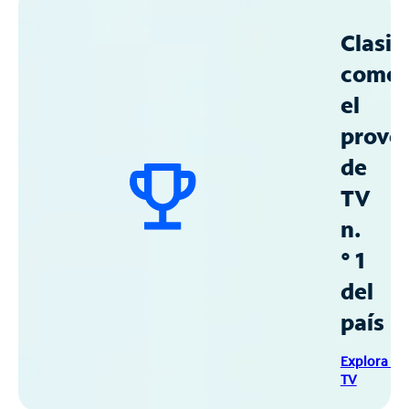
Clasif
como
el
prove
de
TV
n.
° 1
del
país
Explora Sp
TV