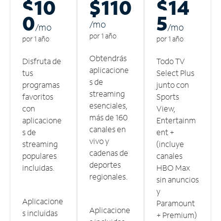
$10
$110
$14
0
5
/m
o
/m
o
/m
o
por 1 año
por 1 año
por 1 año
Obtendrás
Disfruta de
Todo TV
aplicacione
tus
Select Plus
s de
programas
junto con
streaming
favoritos
Sports
esenciales,
con
View,
más de 160
aplicacione
Entertainm
canales en
s de
ent +
vivo y
streaming
(incluye
cadenas de
populares
canales
deportes
incluidas.
HBO Max
regionales.
sin anuncios
y
Aplicacione
Paramount
Aplicacione
s incluidas
+ Premium)