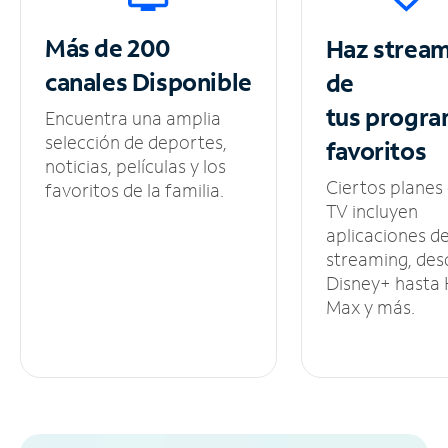
Más de 200
Haz strea
canales
Disponible
de
tus
progra
Encuentra una amplia
selección de deportes,
favoritos
noticias, películas y los
Ciertos planes
favoritos de la familia.
TV incluyen
aplicaciones d
streaming, des
Disney+ hasta
Max y más.