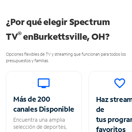
¿Por qué elegir Spectrum
®
TV
en
Burkettsville, OH?
Opciones flexibles de TV y streaming que funcionan para todos los
presupuestos y familias.
Más de 200
Haz strea
canales
Disponible
de
tus
progra
Encuentra una amplia
selección de deportes,
favoritos