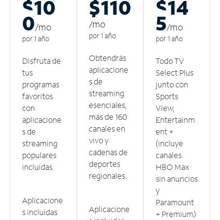
$10
$110
$14
0
5
/m
o
/m
o
/m
o
por 1 año
por 1 año
por 1 año
Obtendrás
Disfruta de
Todo TV
aplicacione
tus
Select Plus
s de
programas
junto con
streaming
favoritos
Sports
esenciales,
con
View,
más de 160
aplicacione
Entertainm
canales en
s de
ent +
vivo y
streaming
(incluye
cadenas de
populares
canales
deportes
incluidas.
HBO Max
regionales.
sin anuncios
y
Aplicacione
Paramount
Aplicacione
s incluidas
+ Premium)