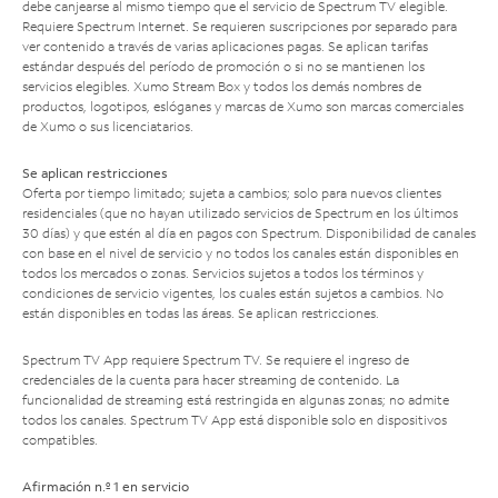
debe canjearse al mismo tiempo que el servicio de Spectrum TV elegible.
Requiere Spectrum Internet. Se requieren suscripciones por separado para
ver contenido a través de varias aplicaciones pagas. Se aplican tarifas
estándar después del período de promoción o si no se mantienen los
servicios elegibles. Xumo Stream Box y todos los demás nombres de
productos, logotipos, eslóganes y marcas de Xumo son marcas comerciales
de Xumo o sus licenciatarios.
Se aplican restricciones
Oferta por tiempo limitado; sujeta a cambios; solo para nuevos clientes
residenciales (que no hayan utilizado servicios de Spectrum en los últimos
30 días) y que estén al día en pagos con Spectrum. Disponibilidad de canales
con base en el nivel de servicio y no todos los canales están disponibles en
todos los mercados o zonas. Servicios sujetos a todos los términos y
condiciones de servicio vigentes, los cuales están sujetos a cambios. No
están disponibles en todas las áreas. Se aplican restricciones.
Spectrum TV App requiere Spectrum TV. Se requiere el ingreso de
credenciales de la cuenta para hacer streaming de contenido. La
funcionalidad de streaming está restringida en algunas zonas; no admite
todos los canales. Spectrum TV App está disponible solo en dispositivos
compatibles.
Afirmación n.º 1 en servicio