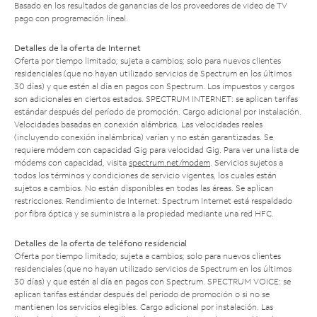
Basado en los resultados de ganancias de los proveedores de video de TV
pago con programación lineal.
Detalles de la oferta de Internet
Oferta por tiempo limitado; sujeta a cambios; solo para nuevos clientes
residenciales (que no hayan utilizado servicios de Spectrum en los últimos
30 días) y que estén al día en pagos con Spectrum. Los impuestos y cargos
son adicionales en ciertos estados. SPECTRUM INTERNET: se aplican tarifas
estándar después del período de promoción. Cargo adicional por instalación.
Velocidades basadas en conexión alámbrica. Las velocidades reales
(incluyendo conexión inalámbrica) varían y no están garantizadas. Se
requiere módem con capacidad Gig para velocidad Gig. Para ver una lista de
módems con capacidad, visita
spectrum.net/modem
. Servicios sujetos a
todos los términos y condiciones de servicio vigentes, los cuales están
sujetos a cambios. No están disponibles en todas las áreas. Se aplican
restricciones. Rendimiento de Internet: Spectrum Internet está respaldado
por fibra óptica y se suministra a la propiedad mediante una red HFC.
Detalles de la oferta de teléfono residencial
Oferta por tiempo limitado; sujeta a cambios; solo para nuevos clientes
residenciales (que no hayan utilizado servicios de Spectrum en los últimos
30 días) y que estén al día en pagos con Spectrum. SPECTRUM VOICE: se
aplican tarifas estándar después del período de promoción o si no se
mantienen los servicios elegibles. Cargo adicional por instalación. Las