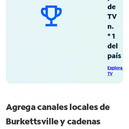
de
TV
n.
° 1
del
país
Explora Sp
TV
Agrega canales locales de
Burkettsville y cadenas