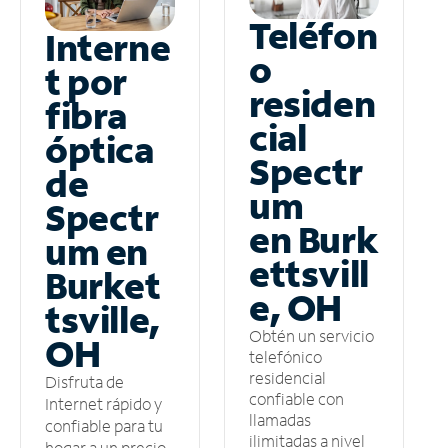
Teléfon
Interne
o
t por
residen
fibra
cial
óptica
Spectr
de
um
Spectr
en Burk
um en
ettsvill
Burket
e, OH
tsville,
Obtén un servicio
OH
telefónico
residencial
Disfruta de
confiable con
Internet rápido y
llamadas
confiable para tu
ilimitadas a nivel
hogar a un precio