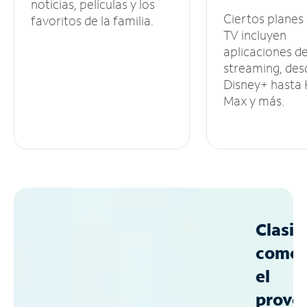
noticias, películas y los
Ciertos planes
favoritos de la familia.
TV incluyen
aplicaciones d
streaming, des
Disney+ hasta
Max y más.
Clasif
como
el
prove