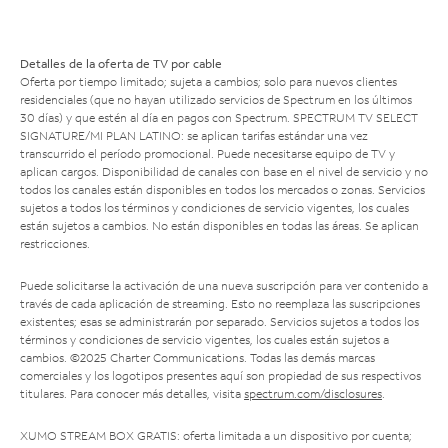
Detalles de la oferta de TV por cable
Oferta por tiempo limitado; sujeta a cambios; solo para nuevos clientes
residenciales (que no hayan utilizado servicios de Spectrum en los últimos
30 días) y que estén al día en pagos con Spectrum. SPECTRUM TV SELECT
SIGNATURE/MI PLAN LATINO: se aplican tarifas estándar una vez
transcurrido el período promocional. Puede necesitarse equipo de TV y
aplican cargos. Disponibilidad de canales con base en el nivel de servicio y no
todos los canales están disponibles en todos los mercados o zonas. Servicios
sujetos a todos los términos y condiciones de servicio vigentes, los cuales
están sujetos a cambios. No están disponibles en todas las áreas. Se aplican
restricciones.
Puede solicitarse la activación de una nueva suscripción para ver contenido a
través de cada aplicación de streaming. Esto no reemplaza las suscripciones
existentes; esas se administrarán por separado. Servicios sujetos a todos los
términos y condiciones de servicio vigentes, los cuales están sujetos a
cambios. ©2025 Charter Communications. Todas las demás marcas
comerciales y los logotipos presentes aquí son propiedad de sus respectivos
titulares. Para conocer más detalles, visita
spectrum.com/disclosures
.
XUMO STREAM BOX GRATIS: oferta limitada a un dispositivo por cuenta;