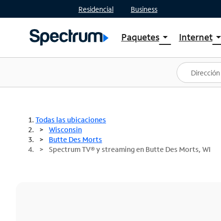
Residencial
Business
Paquetes
Internet
arrow_drop_down
arrow_drop
Ver paquetes
Spectr
Spectrum One
Planes
Mejores ofertas
Spectr
Ofertas en tu área
Intern
Todas las ubicaciones
Wisconsin
Butte Des Morts
Spectrum TV® y streaming en Butte Des Morts, WI