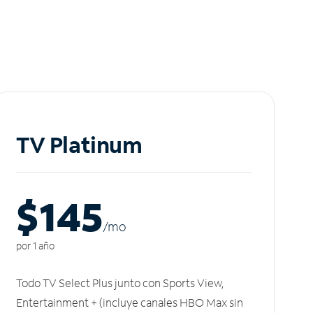
TV Platinum
$145
/m
o
por 1 año
Todo TV Select Plus junto con Sports View,
Entertainment + (incluye canales HBO Max sin