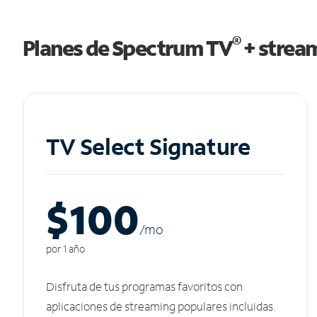
®
Planes de Spectrum TV
+ strea
TV Select Signature
$100
/m
o
por 1 año
Disfruta de tus programas favoritos con
aplicaciones de streaming populares incluidas.