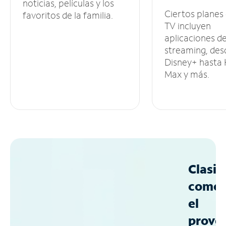
noticias, películas y los
Ciertos planes
favoritos de la familia.
TV incluyen
aplicaciones d
streaming, des
Disney+ hasta
Max y más.
Clasif
como
el
prove