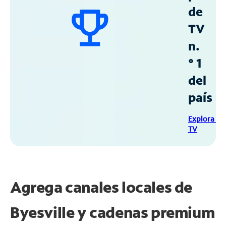
de
TV
n.
° 1
del
país
Explora Sp
TV
Agrega canales locales de
Byesville y cadenas premium