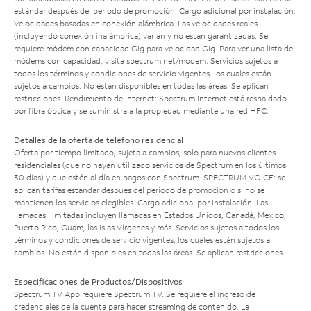
estándar después del período de promoción. Cargo adicional por instalación.
Velocidades basadas en conexión alámbrica. Las velocidades reales
(incluyendo conexión inalámbrica) varían y no están garantizadas. Se
requiere módem con capacidad Gig para velocidad Gig. Para ver una lista de
módems con capacidad, visita
spectrum.net/modem
. Servicios sujetos a
todos los términos y condiciones de servicio vigentes, los cuales están
sujetos a cambios. No están disponibles en todas las áreas. Se aplican
restricciones. Rendimiento de Internet: Spectrum Internet está respaldado
por fibra óptica y se suministra a la propiedad mediante una red HFC.
Detalles de la oferta de teléfono residencial
Oferta por tiempo limitado; sujeta a cambios; solo para nuevos clientes
residenciales (que no hayan utilizado servicios de Spectrum en los últimos
30 días) y que estén al día en pagos con Spectrum. SPECTRUM VOICE: se
aplican tarifas estándar después del período de promoción o si no se
mantienen los servicios elegibles. Cargo adicional por instalación. Las
llamadas ilimitadas incluyen llamadas en Estados Unidos, Canadá, México,
Puerto Rico, Guam, las Islas Vírgenes y más. Servicios sujetos a todos los
términos y condiciones de servicio vigentes, los cuales están sujetos a
cambios. No están disponibles en todas las áreas. Se aplican restricciones.
Especificaciones de Productos/Dispositivos
Spectrum TV App requiere Spectrum TV. Se requiere el ingreso de
credenciales de la cuenta para hacer streaming de contenido. La