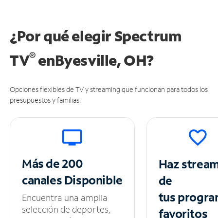
¿Por qué elegir Spectrum
®
TV
en
Byesville, OH?
Opciones flexibles de TV y streaming que funcionan para todos los
presupuestos y familias.
Más de 200
Haz strea
canales
Disponible
de
tus
progra
Encuentra una amplia
selección de deportes,
favoritos