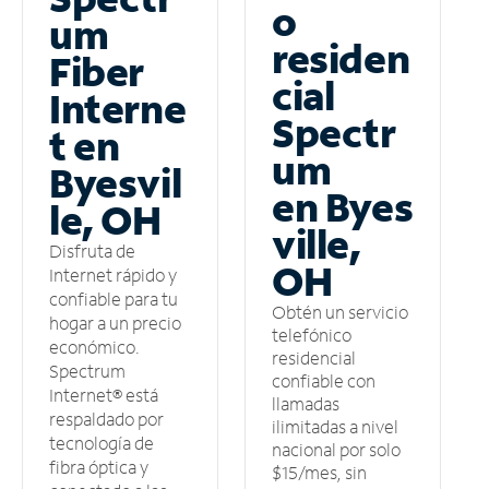
o
um
residen
Fiber
cial
Interne
Spectr
t en
um
Byesvil
en Byes
le, OH
ville,
Disfruta de
OH
Internet rápido y
confiable para tu
Obtén un servicio
hogar a un precio
telefónico
económico.
residencial
Spectrum
confiable con
Internet® está
llamadas
respaldado por
ilimitadas a nivel
tecnología de
nacional por solo
fibra óptica y
$15/mes, sin