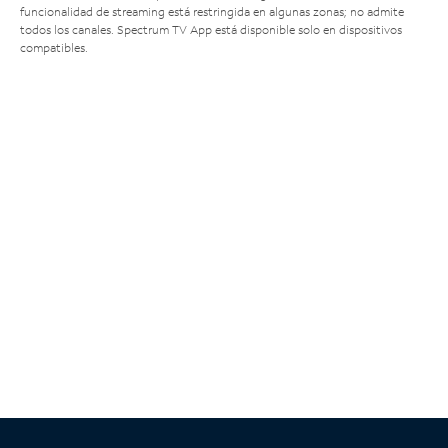
funcionalidad de streaming está restringida en algunas zonas; no admite
todos los canales. Spectrum TV App está disponible solo en dispositivos
compatibles.