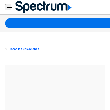
Residencial
Business
Paquetes
Internet
TV
Todas las ubicaciones
Móvil
Teléfono
Residencial
Business
Contáctanos
Inglés