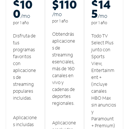
$10
$110
$14
0
5
/m
o
/m
o
/m
o
por 1 año
por 1 año
por 1 año
Obtendrás
Disfruta de
Todo TV
aplicacione
tus
Select Plus
s de
programas
junto con
streaming
favoritos
Sports
esenciales,
con
View,
más de 160
aplicacione
Entertainm
canales en
s de
ent +
vivo y
streaming
(incluye
cadenas de
populares
canales
deportes
incluidas.
HBO Max
regionales.
sin anuncios
y
Aplicacione
Paramount
Aplicacione
s incluidas
+ Premium)