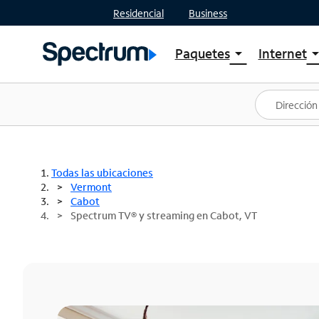
Residencial
Business
Paquetes
Internet
arrow_drop_down
arrow_drop
Ver paquetes
Spectr
Spectrum One
Planes
Mejores ofertas
Spectr
Ofertas en tu área
Intern
Todas las ubicaciones
Vermont
Cabot
Spectrum TV® y streaming en Cabot, VT