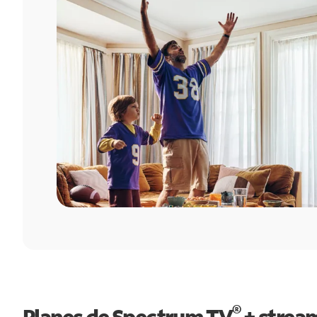
®
Planes de Spectrum TV
+ strea