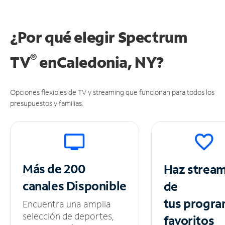
¿Por qué elegir Spectrum
®
TV
en
Caledonia, NY?
Opciones flexibles de TV y streaming que funcionan para todos los
presupuestos y familias.
Más de 200
Haz strea
canales
Disponible
de
tus
progra
Encuentra una amplia
selección de deportes,
favoritos