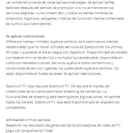
ver contenido a través de varias aplicaciones pagas. Se aplican tarifas
estándar después del período de promoción o si no se mantienen los
servicios elegibles. Xumo Stream Box y todos los demás nombres de
productos, logotipos, eslóganes y marcas de Xumo son marcas comerciales
de Xumo o sus licenciatarios.
Se aplican restricciones
Oferta por tiempo limitado; sujeta a cambios; solo para nuevos clientes
residenciales (que no hayan utilizado servicios de Spectrum en los últimos
30 días) y que estén al día en pagos con Spectrum. Disponibilidad de canales
con base en el nivel de servicio y no todos los canales están disponibles en
todos los mercados o zonas. Servicios sujetos a todos los términos y
condiciones de servicio vigentes, los cuales están sujetos a cambios. No
están disponibles en todas las áreas. Se aplican restricciones.
Spectrum TV App requiere Spectrum TV. Se requiere el ingreso de
credenciales de la cuenta para hacer streaming de contenido. La
funcionalidad de streaming está restringida en algunas zonas; no admite
todos los canales. Spectrum TV App está disponible solo en dispositivos
compatibles.
Afirmación n.º 1 en servicio
Basado en los resultados de ganancias de los proveedores de video de TV
pago con programación lineal.