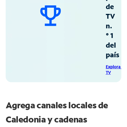
de
TV
n.
° 1
del
país
Explora Sp
TV
Agrega canales locales de
Caledonia y cadenas