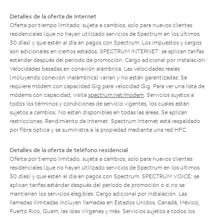
Detalles de la oferta de Internet
Oferta por tiempo limitado; sujeta a cambios; solo para nuevos clientes
residenciales (que no hayan utilizado servicios de Spectrum en los últimos
30 días) y que estén al día en pagos con Spectrum. Los impuestos y cargos
son adicionales en ciertos estados. SPECTRUM INTERNET: se aplican tarifas
estándar después del período de promoción. Cargo adicional por instalación.
Velocidades basadas en conexión alámbrica. Las velocidades reales
(incluyendo conexión inalámbrica) varían y no están garantizadas. Se
requiere módem con capacidad Gig para velocidad Gig. Para ver una lista de
módems con capacidad, visita
spectrum.net/modem
. Servicios sujetos a
todos los términos y condiciones de servicio vigentes, los cuales están
sujetos a cambios. No están disponibles en todas las áreas. Se aplican
restricciones. Rendimiento de Internet: Spectrum Internet está respaldado
por fibra óptica y se suministra a la propiedad mediante una red HFC.
Detalles de la oferta de teléfono residencial
Oferta por tiempo limitado; sujeta a cambios; solo para nuevos clientes
residenciales (que no hayan utilizado servicios de Spectrum en los últimos
30 días) y que estén al día en pagos con Spectrum. SPECTRUM VOICE: se
aplican tarifas estándar después del período de promoción o si no se
mantienen los servicios elegibles. Cargo adicional por instalación. Las
llamadas ilimitadas incluyen llamadas en Estados Unidos, Canadá, México,
Puerto Rico, Guam, las Islas Vírgenes y más. Servicios sujetos a todos los