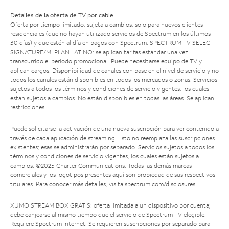
Detalles de la oferta de TV por cable
Oferta por tiempo limitado; sujeta a cambios; solo para nuevos clientes
residenciales (que no hayan utilizado servicios de Spectrum en los últimos
30 días) y que estén al día en pagos con Spectrum. SPECTRUM TV SELECT
SIGNATURE/MI PLAN LATINO: se aplican tarifas estándar una vez
transcurrido el período promocional. Puede necesitarse equipo de TV y
aplican cargos. Disponibilidad de canales con base en el nivel de servicio y no
todos los canales están disponibles en todos los mercados o zonas. Servicios
sujetos a todos los términos y condiciones de servicio vigentes, los cuales
están sujetos a cambios. No están disponibles en todas las áreas. Se aplican
restricciones.
Puede solicitarse la activación de una nueva suscripción para ver contenido a
través de cada aplicación de streaming. Esto no reemplaza las suscripciones
existentes; esas se administrarán por separado. Servicios sujetos a todos los
términos y condiciones de servicio vigentes, los cuales están sujetos a
cambios. ©2025 Charter Communications. Todas las demás marcas
comerciales y los logotipos presentes aquí son propiedad de sus respectivos
titulares. Para conocer más detalles, visita
spectrum.com/disclosures
.
XUMO STREAM BOX GRATIS: oferta limitada a un dispositivo por cuenta;
debe canjearse al mismo tiempo que el servicio de Spectrum TV elegible.
Requiere Spectrum Internet. Se requieren suscripciones por separado para