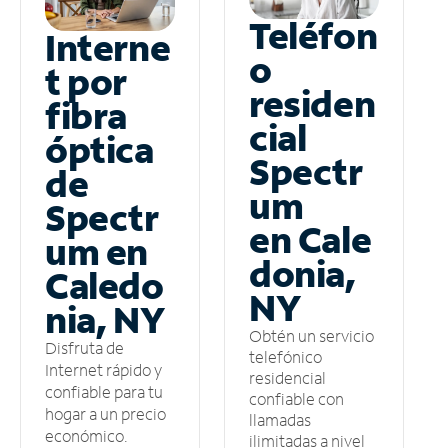
Teléfon
Interne
o
t por
residen
fibra
cial
óptica
Spectr
de
um
Spectr
en Cale
um en
donia,
Caledo
NY
nia, NY
Obtén un servicio
Disfruta de
telefónico
Internet rápido y
residencial
confiable para tu
confiable con
hogar a un precio
llamadas
económico.
ilimitadas a nivel