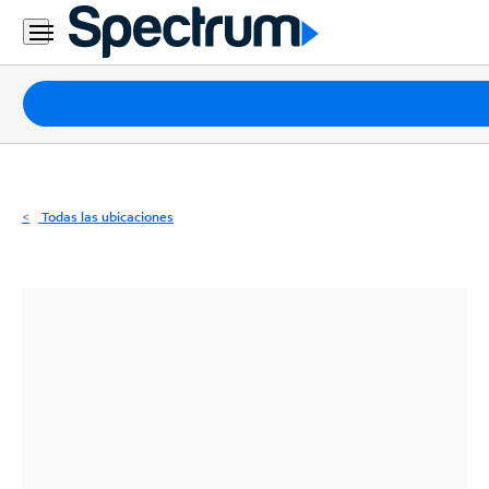
Residencial
Business
Paquetes
Internet
TV
Todas las ubicaciones
Móvil
Teléfono
Residencial
Business
Contáctanos
Inglés