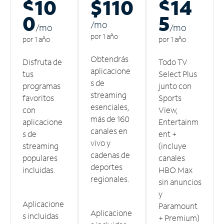
$10
$110
$14
0
5
/m
o
/m
o
/m
o
por 1 año
por 1 año
por 1 año
Obtendrás
Disfruta de
Todo TV
aplicacione
tus
Select Plus
s de
programas
junto con
streaming
favoritos
Sports
esenciales,
con
View,
más de 160
aplicacione
Entertainm
canales en
s de
ent +
vivo y
streaming
(incluye
cadenas de
populares
canales
deportes
incluidas.
HBO Max
regionales.
sin anuncios
y
Aplicacione
Paramount
Aplicacione
s incluidas
+ Premium)