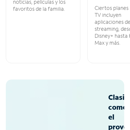
noticias, películas y los
Ciertos planes
favoritos de la familia.
TV incluyen
aplicaciones d
streaming, des
Disney+ hasta
Max y más.
Clasif
como
el
prove