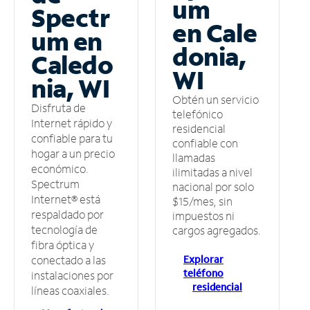
um
Spectr
en Cale
um en
donia,
Caledo
WI
nia, WI
Obtén un servicio
Disfruta de
telefónico
Internet rápido y
residencial
confiable para tu
confiable con
hogar a un precio
llamadas
económico.
ilimitadas a nivel
Spectrum
nacional por solo
Internet® está
$15/mes, sin
respaldado por
impuestos ni
tecnología de
cargos agregados.
fibra óptica y
Explorar
conectado a las
teléfono
instalaciones por
residencial
líneas coaxiales.