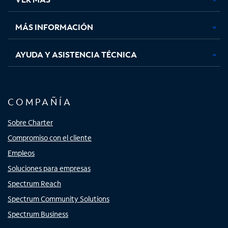
pestaña
pestaña
pestaña
pestaña
nueva
nueva
nueva
nueva
MÁS INFORMACIÓN
AYUDA Y ASISTENCIA TÉCNICA
COMPAÑÍA
Sobre Charter
Compromiso con el cliente
Empleos
Soluciones para empresas
Spectrum Reach
Spectrum Community Solutions
Spectrum Business