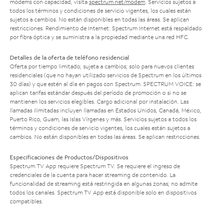
módems con capacidad, visita
spectrum.net/modem
. Servicios sujetos a
todos los términos y condiciones de servicio vigentes, los cuales están
sujetos a cambios. No están disponibles en todas las áreas. Se aplican
restricciones. Rendimiento de Internet: Spectrum Internet está respaldado
por fibra óptica y se suministra a la propiedad mediante una red HFC.
Detalles de la oferta de teléfono residencial
Oferta por tiempo limitado; sujeta a cambios; solo para nuevos clientes
residenciales (que no hayan utilizado servicios de Spectrum en los últimos
30 días) y que estén al día en pagos con Spectrum. SPECTRUM VOICE: se
aplican tarifas estándar después del período de promoción o si no se
mantienen los servicios elegibles. Cargo adicional por instalación. Las
llamadas ilimitadas incluyen llamadas en Estados Unidos, Canadá, México,
Puerto Rico, Guam, las Islas Vírgenes y más. Servicios sujetos a todos los
términos y condiciones de servicio vigentes, los cuales están sujetos a
cambios. No están disponibles en todas las áreas. Se aplican restricciones.
Especificaciones de Productos/Dispositivos
Spectrum TV App requiere Spectrum TV. Se requiere el ingreso de
credenciales de la cuenta para hacer streaming de contenido. La
funcionalidad de streaming está restringida en algunas zonas; no admite
todos los canales. Spectrum TV App está disponible solo en dispositivos
compatibles.