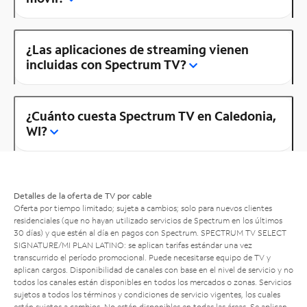
¿Las aplicaciones de streaming vienen
incluidas con Spectrum TV?
¿Cuánto cuesta Spectrum TV en Caledonia,
WI?
Detalles de la oferta de TV por cable
Oferta por tiempo limitado; sujeta a cambios; solo para nuevos clientes
residenciales (que no hayan utilizado servicios de Spectrum en los últimos
30 días) y que estén al día en pagos con Spectrum. SPECTRUM TV SELECT
SIGNATURE/MI PLAN LATINO: se aplican tarifas estándar una vez
transcurrido el período promocional. Puede necesitarse equipo de TV y
aplican cargos. Disponibilidad de canales con base en el nivel de servicio y no
todos los canales están disponibles en todos los mercados o zonas. Servicios
sujetos a todos los términos y condiciones de servicio vigentes, los cuales
están sujetos a cambios. No están disponibles en todas las áreas. Se aplican