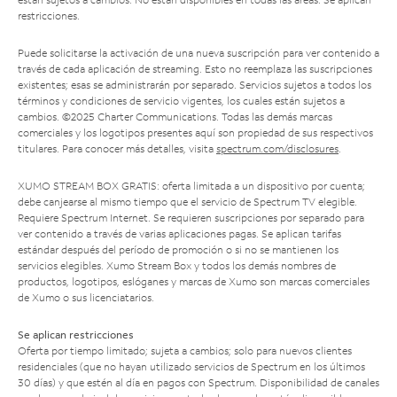
restricciones.
Puede solicitarse la activación de una nueva suscripción para ver contenido a
través de cada aplicación de streaming. Esto no reemplaza las suscripciones
existentes; esas se administrarán por separado. Servicios sujetos a todos los
términos y condiciones de servicio vigentes, los cuales están sujetos a
cambios. ©2025 Charter Communications. Todas las demás marcas
comerciales y los logotipos presentes aquí son propiedad de sus respectivos
titulares. Para conocer más detalles, visita
spectrum.com/disclosures
.
XUMO STREAM BOX GRATIS: oferta limitada a un dispositivo por cuenta;
debe canjearse al mismo tiempo que el servicio de Spectrum TV elegible.
Requiere Spectrum Internet. Se requieren suscripciones por separado para
ver contenido a través de varias aplicaciones pagas. Se aplican tarifas
estándar después del período de promoción o si no se mantienen los
servicios elegibles. Xumo Stream Box y todos los demás nombres de
productos, logotipos, eslóganes y marcas de Xumo son marcas comerciales
de Xumo o sus licenciatarios.
Se aplican restricciones
Oferta por tiempo limitado; sujeta a cambios; solo para nuevos clientes
residenciales (que no hayan utilizado servicios de Spectrum en los últimos
30 días) y que estén al día en pagos con Spectrum. Disponibilidad de canales