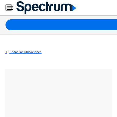
Residencial
Business
Paquetes
Internet
TV
Todas las ubicaciones
Móvil
Teléfono
Residencial
Business
Contáctanos
Inglés