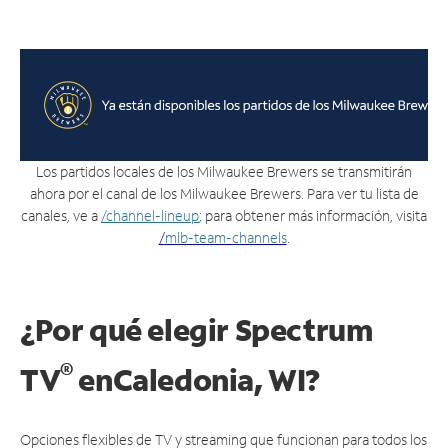
Los partidos locales de los Milwaukee Brewers se transmitirán
ahora por el canal de los Milwaukee Brewers. Para ver tu lista de
canales, ve a
/channel-lineup
; para obtener más información, visita
/
mlb-team-channels
.
¿Por qué elegir Spectrum
®
TV
en
Caledonia, WI?
Opciones flexibles de TV y streaming que funcionan para todos los