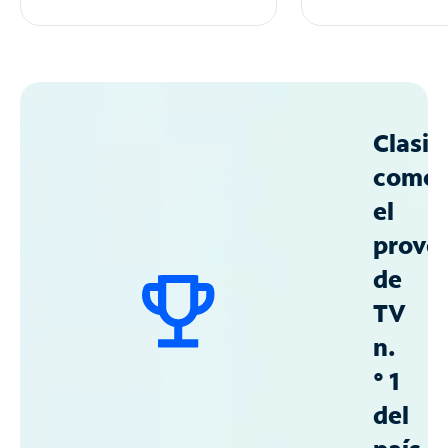
Clasif
como
el
prove
de
TV
n.
° 1
del