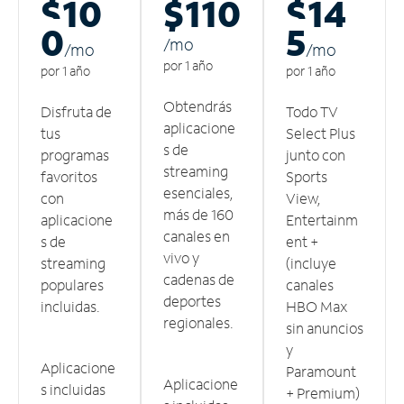
$10
$110
$14
0
5
/m
o
/m
o
/m
o
por 1 año
por 1 año
por 1 año
Obtendrás
Disfruta de
Todo TV
aplicacione
tus
Select Plus
s de
programas
junto con
streaming
favoritos
Sports
esenciales,
con
View,
más de 160
aplicacione
Entertainm
canales en
s de
ent +
vivo y
streaming
(incluye
cadenas de
populares
canales
deportes
incluidas.
HBO Max
regionales.
sin anuncios
y
Aplicacione
Paramount
Aplicacione
s incluidas
+ Premium)