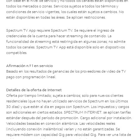
con base en el nivel de servicio y no todos los canales están disponibles en
todos los mercados o zonas. Servicios sujetos a todos los términos y
condiciones de servicio vigentes, los cuales están sujetos a cambios. No
están disponibles en todas las áreas. Se aplican restricciones.
Spectrum TV App requiere Spectrum TV. Se requiere el ingreso de
credenciales de la cuenta para hacer streaming de contenido. La
funcionalidad de streaming está restringida en algunas zonas; no admite
todos los canales. Spectrum TV App está disponible solo en dispositivos
compatibles.
Afirmación n.º 1 en servicio
Basado en los resultados de ganancias de los proveedores de video de TV
pago con programación lineal.
Detalles de la oferta de Internet
Oferta por tiempo limitado; sujeta a cambios; solo para nuevos clientes
residenciales (que no hayan utilizado servicios de Spectrum en los últimos
30 días) y que estén al día en pagos con Spectrum. Los impuestos y cargos
son adicionales en ciertos estados. SPECTRUM INTERNET: se aplican tarifas
estándar después del período de promoción. Cargo adicional por instalación.
Velocidades basadas en conexión alámbrica. Las velocidades reales
(incluyendo conexión inalámbrica) varían y no están garantizadas. Se
requiere módem con capacidad Gig para velocidad Gig. Para ver una lista de