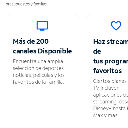
presupuestos y familias.
Más de 200
Haz strea
canales
Disponible
de
tus
progra
Encuentra una amplia
selección de deportes,
favoritos
noticias, películas y los
Ciertos planes
favoritos de la familia.
TV incluyen
aplicaciones d
streaming, des
Disney+ hasta
Max y más.