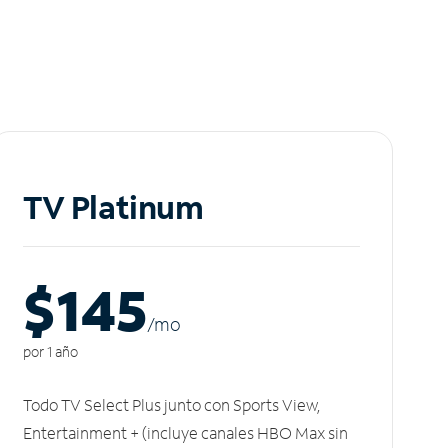
TV Platinum
$145
/m
o
por 1 año
Todo TV Select Plus junto con Sports View,
Entertainment + (incluye canales HBO Max sin