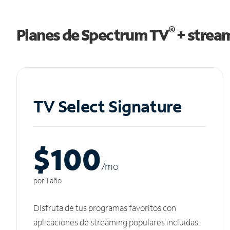
®
Planes de Spectrum TV
+ strea
TV Select Signature
$100
/m
o
por 1 año
Disfruta de tus programas favoritos con
aplicaciones de streaming populares incluidas.