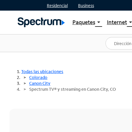
Residencial
Business
Paquetes
Internet
arrow_drop_down
arrow_drop
Ver paquetes
Spectr
Spectrum One
Planes
Mejores ofertas
Spectr
Ofertas en tu área
Intern
Todas las ubicaciones
Colorado
Canon City
Spectrum TV® y streaming en Canon City, CO