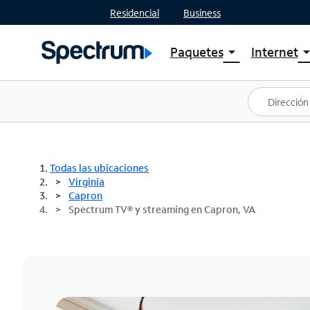
Residencial
Business
Paquetes
Internet
arrow_drop_down
arrow_drop
Ver paquetes
Spectr
Spectrum One
Planes
Mejores ofertas
Spectr
Ofertas en tu área
Intern
Todas las ubicaciones
Virginia
Capron
Spectrum TV® y streaming en Capron, VA