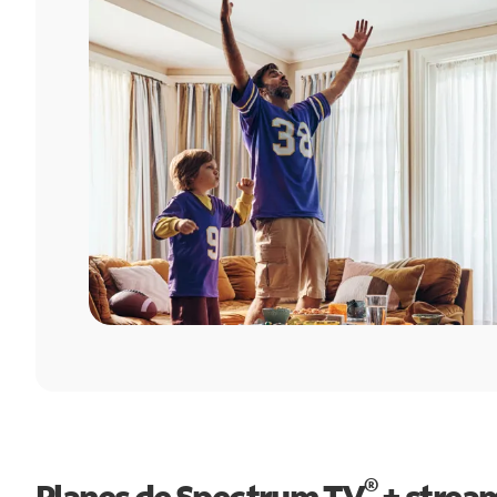
®
Planes de Spectrum TV
+ strea