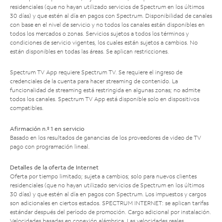
residenciales (que no hayan utilizado servicios de Spectrum en los últimos
30 días) y que estén al día en pagos con Spectrum. Disponibilidad de canales
con base en el nivel de servicio y no todos los canales están disponibles en
todos los mercados o zonas. Servicios sujetos a todos los términos y
condiciones de servicio vigentes, los cuales están sujetos a cambios. No
están disponibles en todas las áreas. Se aplican restricciones.
Spectrum TV App requiere Spectrum TV. Se requiere el ingreso de
credenciales de la cuenta para hacer streaming de contenido. La
funcionalidad de streaming está restringida en algunas zonas; no admite
todos los canales. Spectrum TV App está disponible solo en dispositivos
compatibles.
Afirmación n.º 1 en servicio
Basado en los resultados de ganancias de los proveedores de video de TV
pago con programación lineal.
Detalles de la oferta de Internet
Oferta por tiempo limitado; sujeta a cambios; solo para nuevos clientes
residenciales (que no hayan utilizado servicios de Spectrum en los últimos
30 días) y que estén al día en pagos con Spectrum. Los impuestos y cargos
son adicionales en ciertos estados. SPECTRUM INTERNET: se aplican tarifas
estándar después del período de promoción. Cargo adicional por instalación.
Velocidades basadas en conexión alámbrica. Las velocidades reales