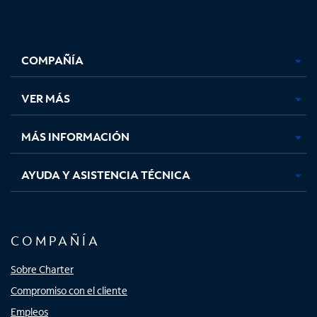
Facebook,
Instagram,
Youtube,
X,
se
se
se
se
COMPAÑÍA
abre
abre
abre
abre
en
en
en
en
una
una
una
una
VER MÁS
pestaña
pestaña
pestaña
pestaña
nueva
nueva
nueva
nueva
MÁS INFORMACIÓN
AYUDA Y ASISTENCIA TÉCNICA
COMPAÑÍA
Sobre Charter
Compromiso con el cliente
Empleos