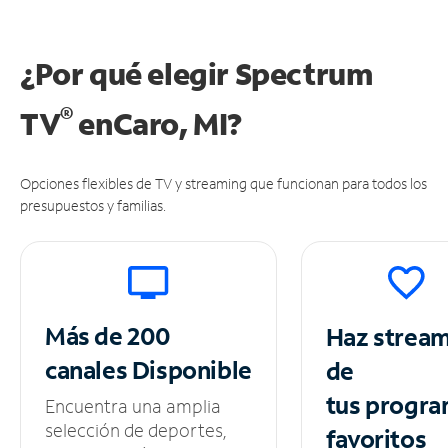
¿Por qué elegir Spectrum
®
TV
en
Caro, MI?
Opciones flexibles de TV y streaming que funcionan para todos los
presupuestos y familias.
Más de 200
Haz strea
canales
Disponible
de
tus
progra
Encuentra una amplia
selección de deportes,
favoritos