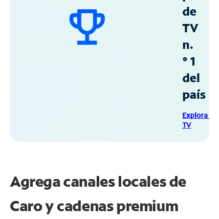
de
TV
n.
° 1
del
país
Explora Sp
TV
Agrega canales locales de
Caro y cadenas premium