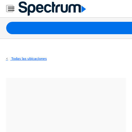
Residencial
Business
Paquetes
Internet
TV
Todas las ubicaciones
Móvil
Teléfono
Residencial
Business
Contáctanos
Inglés