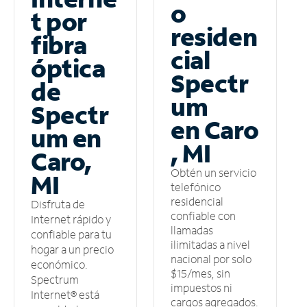
o
t por
residen
fibra
cial
óptica
Spectr
de
um
Spectr
en Caro
um en
, MI
Caro,
Obtén un servicio
MI
telefónico
residencial
Disfruta de
confiable con
Internet rápido y
llamadas
confiable para tu
ilimitadas a nivel
hogar a un precio
nacional por solo
económico.
$15/mes, sin
Spectrum
impuestos ni
Internet® está
cargos agregados.