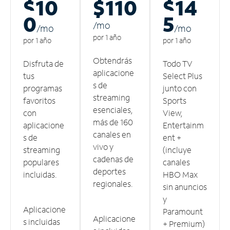
$10
$110
$14
0
5
/m
o
/m
o
/m
o
por 1 año
por 1 año
por 1 año
Obtendrás
Disfruta de
Todo TV
aplicacione
tus
Select Plus
s de
programas
junto con
streaming
favoritos
Sports
esenciales,
con
View,
más de 160
aplicacione
Entertainm
canales en
s de
ent +
vivo y
streaming
(incluye
cadenas de
populares
canales
deportes
incluidas.
HBO Max
regionales.
sin anuncios
y
Aplicacione
Paramount
Aplicacione
s incluidas
+ Premium)