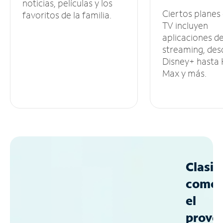
noticias, películas y los
Ciertos planes
favoritos de la familia.
TV incluyen
aplicaciones d
streaming, des
Disney+ hasta
Max y más.
Clasif
como
el
prove