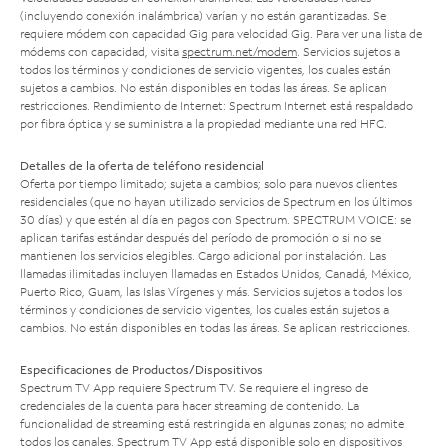
(incluyendo conexión inalámbrica) varían y no están garantizadas. Se
requiere módem con capacidad Gig para velocidad Gig. Para ver una lista de
módems con capacidad, visita
spectrum.net/modem
. Servicios sujetos a
todos los términos y condiciones de servicio vigentes, los cuales están
sujetos a cambios. No están disponibles en todas las áreas. Se aplican
restricciones. Rendimiento de Internet: Spectrum Internet está respaldado
por fibra óptica y se suministra a la propiedad mediante una red HFC.
Detalles de la oferta de teléfono residencial
Oferta por tiempo limitado; sujeta a cambios; solo para nuevos clientes
residenciales (que no hayan utilizado servicios de Spectrum en los últimos
30 días) y que estén al día en pagos con Spectrum. SPECTRUM VOICE: se
aplican tarifas estándar después del período de promoción o si no se
mantienen los servicios elegibles. Cargo adicional por instalación. Las
llamadas ilimitadas incluyen llamadas en Estados Unidos, Canadá, México,
Puerto Rico, Guam, las Islas Vírgenes y más. Servicios sujetos a todos los
términos y condiciones de servicio vigentes, los cuales están sujetos a
cambios. No están disponibles en todas las áreas. Se aplican restricciones.
Especificaciones de Productos/Dispositivos
Spectrum TV App requiere Spectrum TV. Se requiere el ingreso de
credenciales de la cuenta para hacer streaming de contenido. La
funcionalidad de streaming está restringida en algunas zonas; no admite
todos los canales. Spectrum TV App está disponible solo en dispositivos