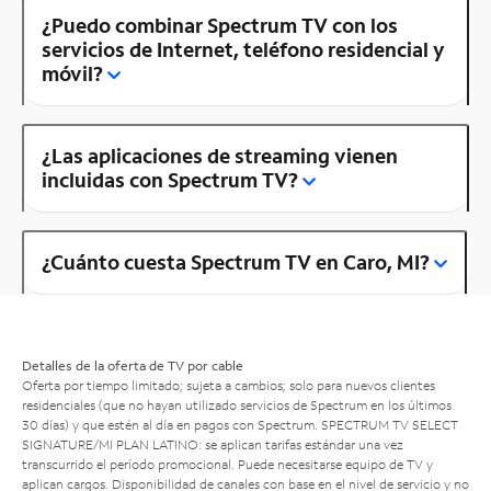
¿Puedo combinar Spectrum TV con los
servicios de Internet, teléfono residencial y
móvil?
¿Las aplicaciones de streaming vienen
incluidas con Spectrum TV?
¿Cuánto cuesta Spectrum TV en Caro, MI?
Detalles de la oferta de TV por cable
Oferta por tiempo limitado; sujeta a cambios; solo para nuevos clientes
residenciales (que no hayan utilizado servicios de Spectrum en los últimos
30 días) y que estén al día en pagos con Spectrum. SPECTRUM TV SELECT
SIGNATURE/MI PLAN LATINO: se aplican tarifas estándar una vez
transcurrido el período promocional. Puede necesitarse equipo de TV y
aplican cargos. Disponibilidad de canales con base en el nivel de servicio y no