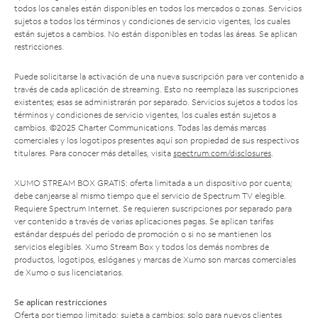
todos los canales están disponibles en todos los mercados o zonas. Servicios
sujetos a todos los términos y condiciones de servicio vigentes, los cuales
están sujetos a cambios. No están disponibles en todas las áreas. Se aplican
restricciones.
Puede solicitarse la activación de una nueva suscripción para ver contenido a
través de cada aplicación de streaming. Esto no reemplaza las suscripciones
existentes; esas se administrarán por separado. Servicios sujetos a todos los
términos y condiciones de servicio vigentes, los cuales están sujetos a
cambios. ©2025 Charter Communications. Todas las demás marcas
comerciales y los logotipos presentes aquí son propiedad de sus respectivos
titulares. Para conocer más detalles, visita
spectrum.com/disclosures
.
XUMO STREAM BOX GRATIS: oferta limitada a un dispositivo por cuenta;
debe canjearse al mismo tiempo que el servicio de Spectrum TV elegible.
Requiere Spectrum Internet. Se requieren suscripciones por separado para
ver contenido a través de varias aplicaciones pagas. Se aplican tarifas
estándar después del período de promoción o si no se mantienen los
servicios elegibles. Xumo Stream Box y todos los demás nombres de
productos, logotipos, eslóganes y marcas de Xumo son marcas comerciales
de Xumo o sus licenciatarios.
Se aplican restricciones
Oferta por tiempo limitado; sujeta a cambios; solo para nuevos clientes