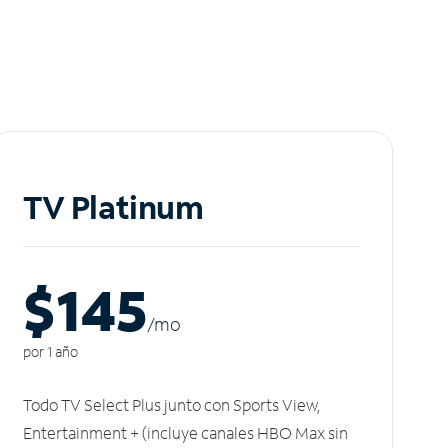
TV Platinum
$145
/m
o
por 1 año
Todo TV Select Plus junto con Sports View,
Entertainment + (incluye canales HBO Max sin