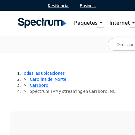
Residencial
Business
Paquetes
Internet
arrow_drop_down
arrow_drop
Ver paquetes
Spectr
Spectrum One
Planes
Mejores ofertas
Spectr
Ofertas en tu área
Intern
Todas las ubicaciones
Carolina del Norte
Carrboro
Spectrum TV® y streaming en Carrboro, NC