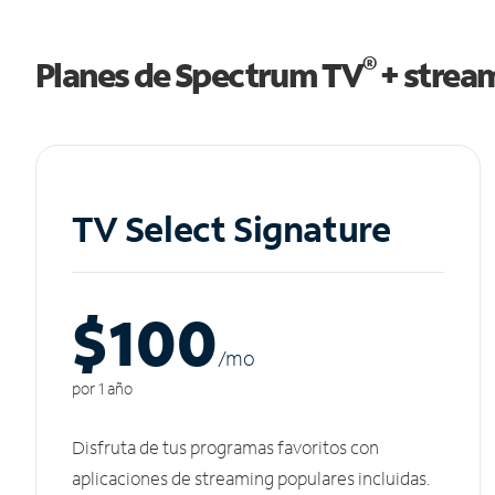
®
Planes de Spectrum TV
+ strea
TV Select Signature
$100
/m
o
por 1 año
Disfruta de tus programas favoritos con
aplicaciones de streaming populares incluidas.