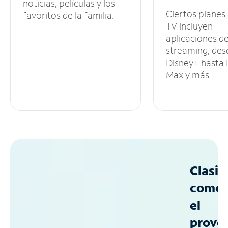
noticias, películas y los
Ciertos planes
favoritos de la familia.
TV incluyen
aplicaciones d
streaming, des
Disney+ hasta
Max y más.
Clasif
como
el
prove