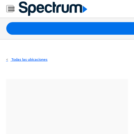
Residencial
Business
Paquetes
Internet
TV
Todas las ubicaciones
Móvil
Teléfono
Residencial
Business
Contáctanos
Inglés