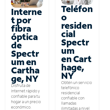
Teléfon
Interne
o
t por
residen
fibra
cial
óptica
Spectr
de
um
Spectr
en Cart
um en
hage,
Cartha
NY
ge, NY
Obtén un servicio
Disfruta de
telefónico
Internet rápido y
residencial
confiable para tu
confiable con
hogar a un precio
llamadas
económico.
ilimitadas a nivel