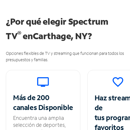
¿Por qué elegir Spectrum
®
TV
en
Carthage, NY?
Opciones flexibles de TV y streaming que funcionan para todos los
presupuestos y familias.
Más de 200
Haz strea
canales
Disponible
de
tus
progra
Encuentra una amplia
selección de deportes,
favoritos