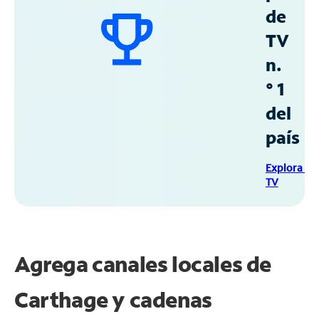
de
TV
n.
° 1
del
país
Explora Sp
TV
Agrega canales locales de
Carthage y cadenas