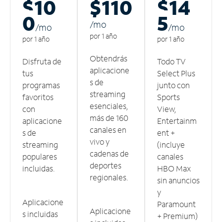
$10
$110
$14
0
5
/m
o
/m
o
/m
o
por 1 año
por 1 año
por 1 año
Obtendrás
Disfruta de
Todo TV
aplicacione
tus
Select Plus
s de
programas
junto con
streaming
favoritos
Sports
esenciales,
con
View,
más de 160
aplicacione
Entertainm
canales en
s de
ent +
vivo y
streaming
(incluye
cadenas de
populares
canales
deportes
incluidas.
HBO Max
regionales.
sin anuncios
y
Aplicacione
Paramount
Aplicacione
s incluidas
+ Premium)