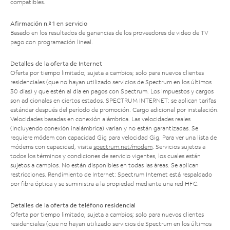
compatibles.
Afirmación n.º 1 en servicio
Basado en los resultados de ganancias de los proveedores de video de TV
pago con programación lineal.
Detalles de la oferta de Internet
Oferta por tiempo limitado; sujeta a cambios; solo para nuevos clientes
residenciales (que no hayan utilizado servicios de Spectrum en los últimos
30 días) y que estén al día en pagos con Spectrum. Los impuestos y cargos
son adicionales en ciertos estados. SPECTRUM INTERNET: se aplican tarifas
estándar después del período de promoción. Cargo adicional por instalación.
Velocidades basadas en conexión alámbrica. Las velocidades reales
(incluyendo conexión inalámbrica) varían y no están garantizadas. Se
requiere módem con capacidad Gig para velocidad Gig. Para ver una lista de
módems con capacidad, visita
spectrum.net/modem
. Servicios sujetos a
todos los términos y condiciones de servicio vigentes, los cuales están
sujetos a cambios. No están disponibles en todas las áreas. Se aplican
restricciones. Rendimiento de Internet: Spectrum Internet está respaldado
por fibra óptica y se suministra a la propiedad mediante una red HFC.
Detalles de la oferta de teléfono residencial
Oferta por tiempo limitado; sujeta a cambios; solo para nuevos clientes
residenciales (que no hayan utilizado servicios de Spectrum en los últimos