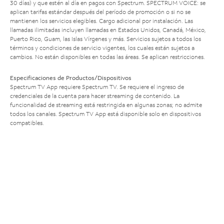
30 días) y que estén al día en pagos con Spectrum. SPECTRUM VOICE: se
aplican tarifas estándar después del período de promoción o si no se
mantienen los servicios elegibles. Cargo adicional por instalación. Las
llamadas ilimitadas incluyen llamadas en Estados Unidos, Canadá, México,
Puerto Rico, Guam, las Islas Vírgenes y más. Servicios sujetos a todos los
términos y condiciones de servicio vigentes, los cuales están sujetos a
cambios. No están disponibles en todas las áreas. Se aplican restricciones.
Especificaciones de Productos/Dispositivos
Spectrum TV App requiere Spectrum TV. Se requiere el ingreso de
credenciales de la cuenta para hacer streaming de contenido. La
funcionalidad de streaming está restringida en algunas zonas; no admite
todos los canales. Spectrum TV App está disponible solo en dispositivos
compatibles.