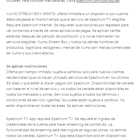
titulares. Para conocer más detalles, visita
spectrum.com/disclosures
.
XUMO STREAM BOX GRATIS: oferta limitada a un dispositivo por cuenta;
debe canjearse al mismo tiempo que el servicio de Spectrum TV elegible.
Requiere Spectrum Internet. Se requieren suscripciones por separado para
ver contenido a través de varias aplicaciones pagas. Se aplican tarifas
estándar después del período de promoción o si no se mantienen los
servicios elegibles. Xumo Stream Box y todos los demás nombres de
productos, logotipos, eslóganes y marcas de Xumo son marcas comerciales
de Xumo o sus licenciatarios.
Se aplican restricciones
Oferta por tiempo limitado; sujeta a cambios; solo para nuevos clientes
residenciales (que no hayan utilizado servicios de Spectrum en los últimos
30 días) y que estén al día en pagos con Spectrum. Disponibilidad de canales
con base en el nivel de servicio y no todos los canales están disponibles en
todos los mercados o zonas. Servicios sujetos a todos los términos y
condiciones de servicio vigentes, los cuales están sujetos a cambios. No
están disponibles en todas las áreas. Se aplican restricciones.
Spectrum TV App requiere Spectrum TV. Se requiere el ingreso de
credenciales de la cuenta para hacer streaming de contenido. La
funcionalidad de streaming está restringida en algunas zonas; no admite
todos los canales. Spectrum TV App está disponible solo en dispositivos