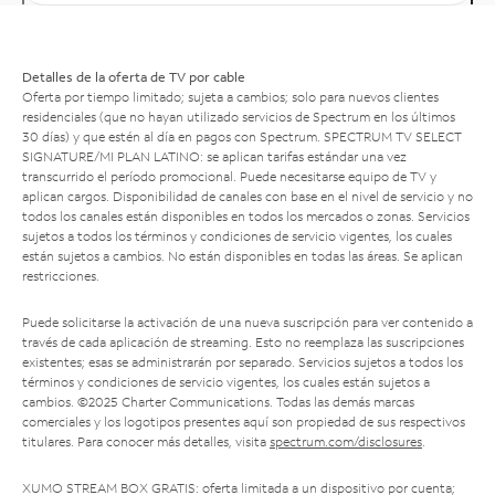
Detalles de la oferta de TV por cable
Oferta por tiempo limitado; sujeta a cambios; solo para nuevos clientes
residenciales (que no hayan utilizado servicios de Spectrum en los últimos
30 días) y que estén al día en pagos con Spectrum. SPECTRUM TV SELECT
SIGNATURE/MI PLAN LATINO: se aplican tarifas estándar una vez
transcurrido el período promocional. Puede necesitarse equipo de TV y
aplican cargos. Disponibilidad de canales con base en el nivel de servicio y no
todos los canales están disponibles en todos los mercados o zonas. Servicios
sujetos a todos los términos y condiciones de servicio vigentes, los cuales
están sujetos a cambios. No están disponibles en todas las áreas. Se aplican
restricciones.
Puede solicitarse la activación de una nueva suscripción para ver contenido a
través de cada aplicación de streaming. Esto no reemplaza las suscripciones
existentes; esas se administrarán por separado. Servicios sujetos a todos los
términos y condiciones de servicio vigentes, los cuales están sujetos a
cambios. ©2025 Charter Communications. Todas las demás marcas
comerciales y los logotipos presentes aquí son propiedad de sus respectivos
titulares. Para conocer más detalles, visita
spectrum.com/disclosures
.
XUMO STREAM BOX GRATIS: oferta limitada a un dispositivo por cuenta;