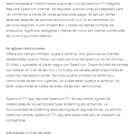
debe canjearse al mismo tiempo que el servicio de Spectrum TV elegible.
Requiere Spectrum Internet. Se requieren suscripciones por separado para
ver contenido a través de varias aplicaciones pagas. Se aplican tarifas
estándar después del período de promoción o si no se mantienen los
servicios elegibles. Xumo Stream Box y todos los demás nombres de
productos, logotipos, eslóganes y marcas de Xumo son marcas comerciales
de Xumo o sus licenciatarios.
Se aplican restricciones
Oferta por tiempo limitado; sujeta a cambios; solo para nuevos clientes
residenciales (que no hayan utilizado servicios de Spectrum en los últimos
30 días) y que estén al día en pagos con Spectrum. Disponibilidad de canales
con base en el nivel de servicio y no todos los canales están disponibles en
todos los mercados o zonas. Servicios sujetos a todos los términos y
condiciones de servicio vigentes, los cuales están sujetos a cambios. No
están disponibles en todas las áreas. Se aplican restricciones.
Spectrum TV App requiere Spectrum TV. Se requiere el ingreso de
credenciales de la cuenta para hacer streaming de contenido. La
funcionalidad de streaming está restringida en algunas zonas; no admite
todos los canales. Spectrum TV App está disponible solo en dispositivos
compatibles.
Afirmación n.º 1 en servicio