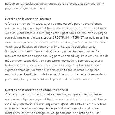
Basado en los resultados de ganancias de los proveedores de video de TV
pago con programación lineal.
Detalles de la oferta de Internet
Oferta por tiempo limitado; sujeta a cambios; solo para nuevos clientes
residenciales (que no hayan utilizado servicios de Spectrum en los últimos
30 días) y que estén al día en pagos con Spectrum. Los impuestos y cargos
son adicionales en ciertos estados. SPECTRUM INTERNET: se aplican tarifas
estándar después del período de promoción. Cargo adicional por instalación.
Velocidades basadas en conexión alámbrica. Las velocidades reales
(incluyendo conexión inalámbrica) varían y no están garantizadas. Se
requiere módem con capacidad Gig para velocidad Gig. Para ver una lista de
módems con capacidad, visita
spectrum.net/modem
. Servicios sujetos a
todos los términos y condiciones de servicio vigentes, los cuales están
sujetos a cambios. No están disponibles en todas las áreas. Se aplican
restricciones. Rendimiento de Internet: Spectrum Internet está respaldado
por fibra óptica y se suministra a la propiedad mediante una red HFC.
Detalles de la oferta de teléfono residencial
Oferta por tiempo limitado; sujeta a cambios; solo para nuevos clientes
residenciales (que no hayan utilizado servicios de Spectrum en los últimos
30 días) y que estén al día en pagos con Spectrum. SPECTRUM VOICE: se
aplican tarifas estándar después del período de promoción o si no se
mantienen los servicios elegibles. Cargo adicional por instalación. Las