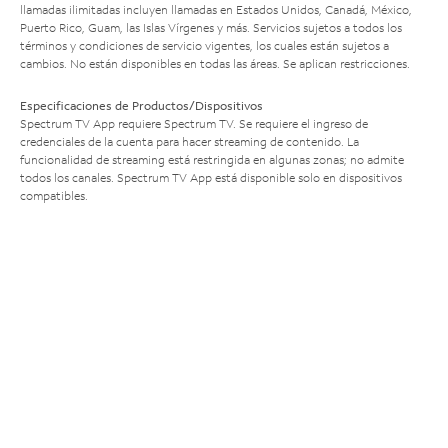
llamadas ilimitadas incluyen llamadas en Estados Unidos, Canadá, México,
Puerto Rico, Guam, las Islas Vírgenes y más. Servicios sujetos a todos los
términos y condiciones de servicio vigentes, los cuales están sujetos a
cambios. No están disponibles en todas las áreas. Se aplican restricciones.
Especificaciones de Productos/Dispositivos
Spectrum TV App requiere Spectrum TV. Se requiere el ingreso de
credenciales de la cuenta para hacer streaming de contenido. La
funcionalidad de streaming está restringida en algunas zonas; no admite
todos los canales. Spectrum TV App está disponible solo en dispositivos
compatibles.