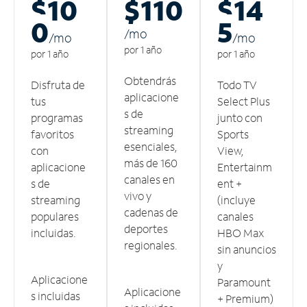
$10
$110
$14
0
5
/m
o
/m
o
/m
o
por 1 año
por 1 año
por 1 año
Obtendrás
Disfruta de
Todo TV
aplicacione
tus
Select Plus
s de
programas
junto con
streaming
favoritos
Sports
esenciales,
con
View,
más de 160
aplicacione
Entertainm
canales en
s de
ent +
vivo y
streaming
(incluye
cadenas de
populares
canales
deportes
incluidas.
HBO Max
regionales.
sin anuncios
y
Aplicacione
Paramount
Aplicacione
s incluidas
+ Premium)