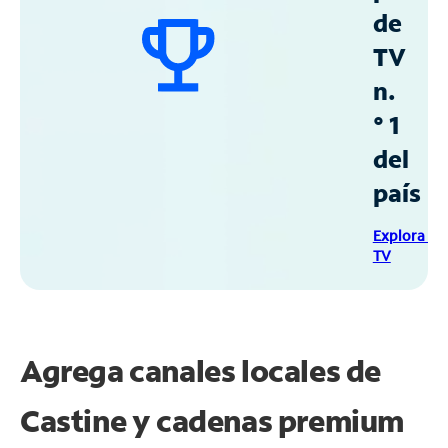
de
TV
n.
° 1
del
país
Explora Sp
TV
Agrega canales locales de
Castine y cadenas premium