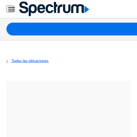
Residencial
Business
Paquetes
Internet
TV
Todas las ubicaciones
Móvil
Teléfono
Residencial
Business
Contáctanos
Inglés