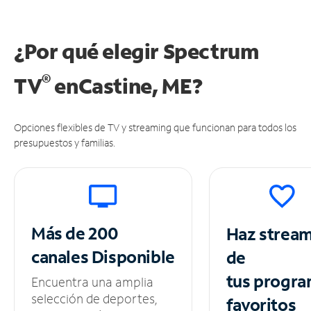
¿Por qué elegir Spectrum
®
TV
en
Castine, ME?
Opciones flexibles de TV y streaming que funcionan para todos los
presupuestos y familias.
Más de 200
Haz strea
canales
Disponible
de
tus
progra
Encuentra una amplia
selección de deportes,
favoritos