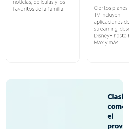
noticias, películas y los
Ciertos planes
favoritos de la familia.
TV incluyen
aplicaciones d
streaming, des
Disney+ hasta
Max y más.
Clasif
como
el
prove