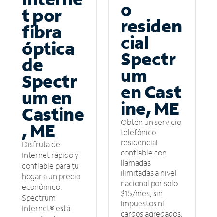
o
t por
residen
fibra
cial
óptica
Spectr
de
um
Spectr
en Cast
um en
ine, ME
Castine
Obtén un servicio
, ME
telefónico
residencial
Disfruta de
confiable con
Internet rápido y
llamadas
confiable para tu
ilimitadas a nivel
hogar a un precio
nacional por solo
económico.
$15/mes, sin
Spectrum
impuestos ni
Internet® está
cargos agregados.