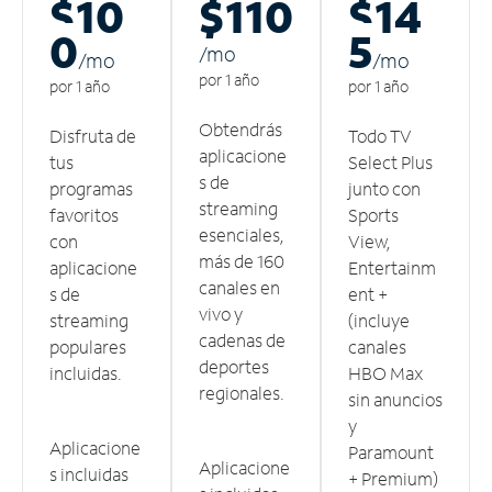
$10
$110
$14
0
5
/m
o
/m
o
/m
o
por 1 año
por 1 año
por 1 año
Obtendrás
Disfruta de
Todo TV
aplicacione
tus
Select Plus
s de
programas
junto con
streaming
favoritos
Sports
esenciales,
con
View,
más de 160
aplicacione
Entertainm
canales en
s de
ent +
vivo y
streaming
(incluye
cadenas de
populares
canales
deportes
incluidas.
HBO Max
regionales.
sin anuncios
y
Aplicacione
Paramount
Aplicacione
s incluidas
+ Premium)