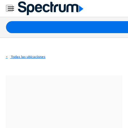
Residencial
Business
Paquetes
Internet
TV
Todas las ubicaciones
Móvil
Teléfono
Residencial
Business
Contáctanos
Inglés