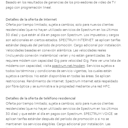
Basado en los resultados de ganancias de los proveedores de video de TV
pago con programación lineal.
Detalles de la oferta de Internet
Oferta por tiempo limitado; sujeta a cambios; solo para nuevos clientes
residenciales (que no hayan utilizado servicios de Spectrum en los últimos
30 días) y que estén al día en pagos con Spectrum. Los impuestos y cargos
son adicionales en ciertos estados. SPECTRUM INTERNET: se aplican tarifas
estándar después del período de promoción. Cargo adicional por instalación.
Velocidades basadas en conexión alámbrica. Las velocidades reales
(incluyendo conexión inalámbrica) varían y no están garantizadas. Se
requiere módem con capacidad Gig para velocidad Gig. Para ver una lista de
módems con capacidad, visita
spectrum.net/modem
. Servicios sujetos a
todos los términos y condiciones de servicio vigentes, los cuales están
sujetos a cambios. No están disponibles en todas las áreas. Se aplican
restricciones. Rendimiento de Internet: Spectrum Internet está respaldado
por fibra óptica y se suministra a la propiedad mediante una red HFC.
Detalles de la oferta de teléfono residencial
Oferta por tiempo limitado; sujeta a cambios; solo para nuevos clientes
residenciales (que no hayan utilizado servicios de Spectrum en los últimos
30 días) y que estén al día en pagos con Spectrum. SPECTRUM VOICE: se
aplican tarifas estándar después del período de promoción o si no se
mantienen los servicios elegibles. Cargo adicional por instalación. Las