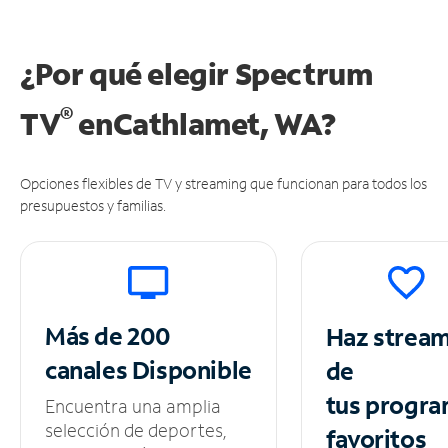
¿Por qué elegir Spectrum
®
TV
en
Cathlamet, WA?
Opciones flexibles de TV y streaming que funcionan para todos los
presupuestos y familias.
Más de 200
Haz strea
canales
Disponible
de
tus
progra
Encuentra una amplia
selección de deportes,
favoritos