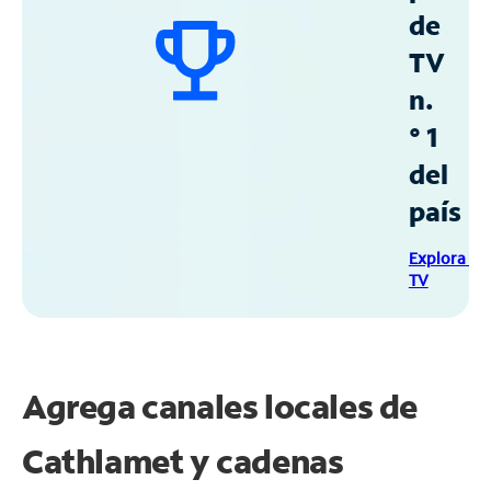
de
TV
n.
° 1
del
país
Explora Sp
TV
Agrega canales locales de
Cathlamet y cadenas