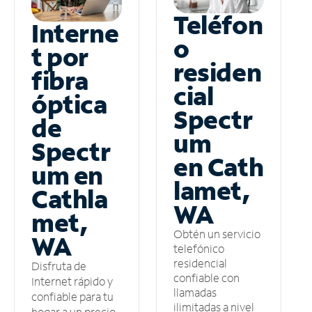
Teléfon
Interne
o
t por
residen
fibra
cial
óptica
Spectr
de
um
Spectr
en Cath
um en
lamet,
Cathla
WA
met,
Obtén un servicio
WA
telefónico
residencial
Disfruta de
confiable con
Internet rápido y
llamadas
confiable para tu
ilimitadas a nivel
hogar a un precio