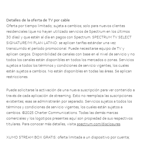
Detalles de la oferta de TV por cable
Oferta por tiempo limitado; sujeta a cambios; solo para nuevos clientes
residenciales (que no hayan utilizado servicios de Spectrum en los últimos
30 días) y que estén al día en pagos con Spectrum. SPECTRUM TV SELECT
SIGNATURE/MI PLAN LATINO: se aplican tarifas estándar una vez
transcurrido el período promocional. Puede necesitarse equipo de TV y
aplican cargos. Disponibilidad de canales con base en el nivel de servicio y no
todos los canales están disponibles en todos los mercados o zonas. Servicios
sujetos a todos los términos y condiciones de servicio vigentes, los cuales
están sujetos a cambios. No están disponibles en todas las áreas. Se aplican
restricciones.
Puede solicitarse la activación de una nueva suscripción para ver contenido a
través de cada aplicación de streaming. Esto no reemplaza las suscripciones
existentes; esas se administrarán por separado. Servicios sujetos a todos los
términos y condiciones de servicio vigentes, los cuales están sujetos a
cambios. ©2025 Charter Communications. Todas las demás marcas
comerciales y los logotipos presentes aquí son propiedad de sus respectivos
titulares. Para conocer más detalles, visita
spectrum.com/disclosures
.
XUMO STREAM BOX GRATIS: oferta limitada a un dispositivo por cuenta;