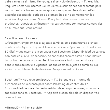
debe canjearse al mismo tiempo que el servicio de Spectrum TV elegible.
Requiere Spectrum Internet. Se requieren suscripciones por separado para
ver contenido a través de varias aplicaciones pagas. Se aplican tarifas
estándar después del período de promoción o si no se mantienen los
servicios elegibles. Xumo Stream Box y todos los demás nombres de
productos, logotipos, eslóganes y marcas de Xumo son marcas comerciales
de Xumo o sus licenciatarios.
Se aplican restricciones
Oferta por tiempo limitado; sujeta a cambios; solo para nuevos clientes
residenciales (que no hayan utilizado servicios de Spectrum en los últimos
30 días) y que estén al día en pagos con Spectrum. Disponibilidad de canales
con base en el nivel de servicio y no todos los canales están disponibles en
todos los mercados o zonas. Servicios sujetos a todos los términos y
condiciones de servicio vigentes, los cuales están sujetos a cambios. No
están disponibles en todas las áreas. Se aplican restricciones.
Spectrum TV App requiere Spectrum TV. Se requiere el ingreso de
credenciales de la cuenta para hacer streaming de contenido. La
funcionalidad de streaming está restringida en algunas zonas; no admite
todos los canales. Spectrum TV App está disponible solo en dispositivos
compatibles.
Afirmación n.º 1 en servicio