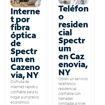
Teléfon
Interne
o
t por
residen
fibra
cial
óptica
Spectr
de
um
Spectr
en Caz
um en
enovia,
Cazeno
NY
via, NY
Obtén un servicio
Disfruta de
telefónico
Internet rápido y
residencial
confiable para tu
confiable con
hogar a un precio
llamadas
económico.
ilimitadas a nivel