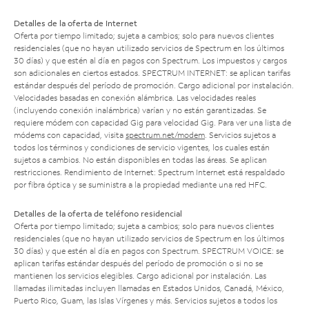
Detalles de la oferta de Internet
Oferta por tiempo limitado; sujeta a cambios; solo para nuevos clientes
residenciales (que no hayan utilizado servicios de Spectrum en los últimos
30 días) y que estén al día en pagos con Spectrum. Los impuestos y cargos
son adicionales en ciertos estados. SPECTRUM INTERNET: se aplican tarifas
estándar después del período de promoción. Cargo adicional por instalación.
Velocidades basadas en conexión alámbrica. Las velocidades reales
(incluyendo conexión inalámbrica) varían y no están garantizadas. Se
requiere módem con capacidad Gig para velocidad Gig. Para ver una lista de
módems con capacidad, visita
spectrum.net/modem
. Servicios sujetos a
todos los términos y condiciones de servicio vigentes, los cuales están
sujetos a cambios. No están disponibles en todas las áreas. Se aplican
restricciones. Rendimiento de Internet: Spectrum Internet está respaldado
por fibra óptica y se suministra a la propiedad mediante una red HFC.
Detalles de la oferta de teléfono residencial
Oferta por tiempo limitado; sujeta a cambios; solo para nuevos clientes
residenciales (que no hayan utilizado servicios de Spectrum en los últimos
30 días) y que estén al día en pagos con Spectrum. SPECTRUM VOICE: se
aplican tarifas estándar después del período de promoción o si no se
mantienen los servicios elegibles. Cargo adicional por instalación. Las
llamadas ilimitadas incluyen llamadas en Estados Unidos, Canadá, México,
Puerto Rico, Guam, las Islas Vírgenes y más. Servicios sujetos a todos los