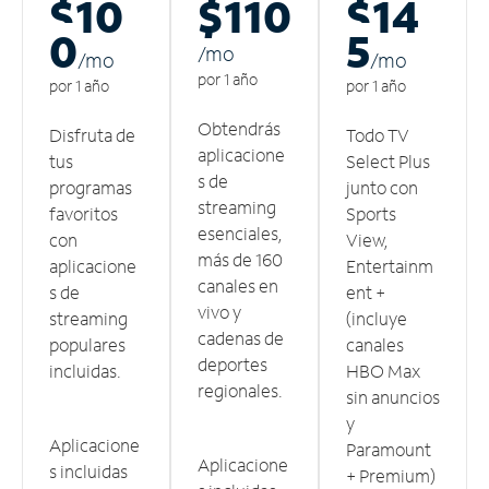
$10
$110
$14
0
5
/m
o
/m
o
/m
o
por 1 año
por 1 año
por 1 año
Obtendrás
Disfruta de
Todo TV
aplicacione
tus
Select Plus
s de
programas
junto con
streaming
favoritos
Sports
esenciales,
con
View,
más de 160
aplicacione
Entertainm
canales en
s de
ent +
vivo y
streaming
(incluye
cadenas de
populares
canales
deportes
incluidas.
HBO Max
regionales.
sin anuncios
y
Aplicacione
Paramount
Aplicacione
s incluidas
+ Premium)