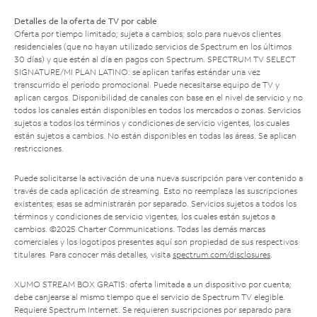
Detalles de la oferta de TV por cable
Oferta por tiempo limitado; sujeta a cambios; solo para nuevos clientes
residenciales (que no hayan utilizado servicios de Spectrum en los últimos
30 días) y que estén al día en pagos con Spectrum. SPECTRUM TV SELECT
SIGNATURE/MI PLAN LATINO: se aplican tarifas estándar una vez
transcurrido el período promocional. Puede necesitarse equipo de TV y
aplican cargos. Disponibilidad de canales con base en el nivel de servicio y no
todos los canales están disponibles en todos los mercados o zonas. Servicios
sujetos a todos los términos y condiciones de servicio vigentes, los cuales
están sujetos a cambios. No están disponibles en todas las áreas. Se aplican
restricciones.
Puede solicitarse la activación de una nueva suscripción para ver contenido a
través de cada aplicación de streaming. Esto no reemplaza las suscripciones
existentes; esas se administrarán por separado. Servicios sujetos a todos los
términos y condiciones de servicio vigentes, los cuales están sujetos a
cambios. ©2025 Charter Communications. Todas las demás marcas
comerciales y los logotipos presentes aquí son propiedad de sus respectivos
titulares. Para conocer más detalles, visita
spectrum.com/disclosures
.
XUMO STREAM BOX GRATIS: oferta limitada a un dispositivo por cuenta;
debe canjearse al mismo tiempo que el servicio de Spectrum TV elegible.
Requiere Spectrum Internet. Se requieren suscripciones por separado para