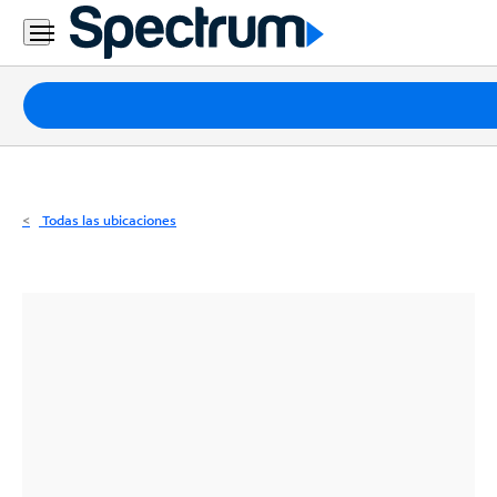
Residencial
Business
Paquetes
Internet
TV
Todas las ubicaciones
Móvil
Teléfono
Residencial
Business
Contáctanos
Inglés