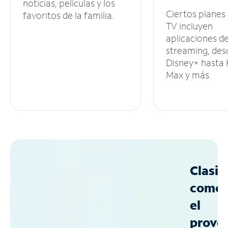
noticias, películas y los
Ciertos planes
favoritos de la familia.
TV incluyen
aplicaciones d
streaming, des
Disney+ hasta
Max y más.
Clasif
como
el
prove