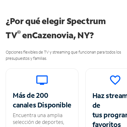
¿Por qué elegir Spectrum
®
TV
en
Cazenovia, NY?
Opciones flexibles de TV y streaming que funcionan para todos los
presupuestos y familias.
Más de 200
Haz strea
canales
Disponible
de
tus
progra
Encuentra una amplia
selección de deportes,
favoritos