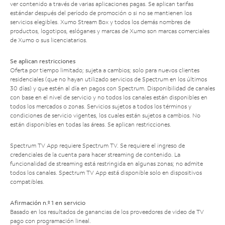
ver contenido a través de varias aplicaciones pagas. Se aplican tarifas
estándar después del período de promoción o si no se mantienen los
servicios elegibles. Xumo Stream Box y todos los demás nombres de
productos, logotipos, eslóganes y marcas de Xumo son marcas comerciales
de Xumo o sus licenciatarios.
Se aplican restricciones
Oferta por tiempo limitado; sujeta a cambios; solo para nuevos clientes
residenciales (que no hayan utilizado servicios de Spectrum en los últimos
30 días) y que estén al día en pagos con Spectrum. Disponibilidad de canales
con base en el nivel de servicio y no todos los canales están disponibles en
todos los mercados o zonas. Servicios sujetos a todos los términos y
condiciones de servicio vigentes, los cuales están sujetos a cambios. No
están disponibles en todas las áreas. Se aplican restricciones.
Spectrum TV App requiere Spectrum TV. Se requiere el ingreso de
credenciales de la cuenta para hacer streaming de contenido. La
funcionalidad de streaming está restringida en algunas zonas; no admite
todos los canales. Spectrum TV App está disponible solo en dispositivos
compatibles.
Afirmación n.º 1 en servicio
Basado en los resultados de ganancias de los proveedores de video de TV
pago con programación lineal.