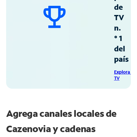
de
TV
n.
° 1
del
país
Explora Sp
TV
Agrega canales locales de
Cazenovia y cadenas