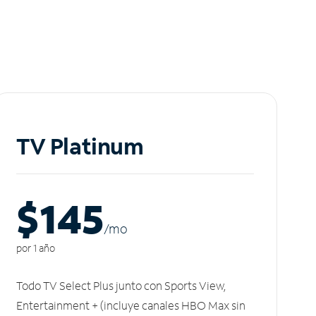
TV Platinum
$145
/m
o
por 1 año
Todo TV Select Plus junto con Sports View,
Entertainment + (incluye canales HBO Max sin