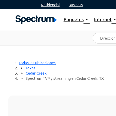
Residencial
Business
Paquetes
Internet
arrow_drop_down
arrow_drop
Ver paquetes
Spectr
Spectrum One
Planes
Mejores ofertas
Spectr
Ofertas en tu área
Intern
Todas las ubicaciones
Texas
Cedar Creek
Spectrum TV® y streaming en Cedar Creek, TX