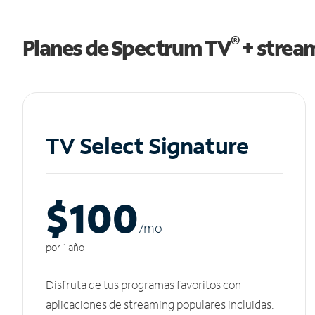
®
Planes de Spectrum TV
+ strea
TV Select Signature
$100
/m
o
por 1 año
Disfruta de tus programas favoritos con
aplicaciones de streaming populares incluidas.