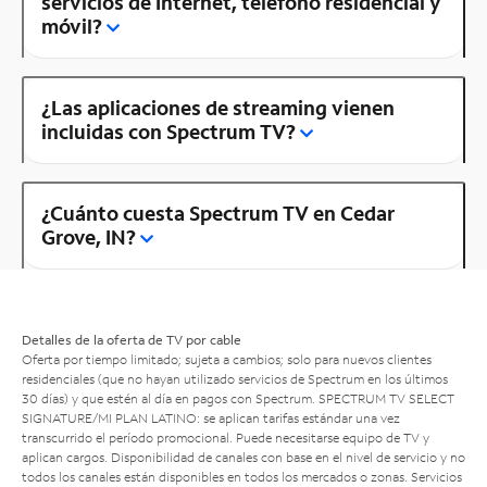
servicios de Internet, teléfono residencial y
móvil?
¿Las aplicaciones de streaming vienen
incluidas con Spectrum TV?
¿Cuánto cuesta Spectrum TV en Cedar
Grove, IN?
Detalles de la oferta de TV por cable
Oferta por tiempo limitado; sujeta a cambios; solo para nuevos clientes
residenciales (que no hayan utilizado servicios de Spectrum en los últimos
30 días) y que estén al día en pagos con Spectrum. SPECTRUM TV SELECT
SIGNATURE/MI PLAN LATINO: se aplican tarifas estándar una vez
transcurrido el período promocional. Puede necesitarse equipo de TV y
aplican cargos. Disponibilidad de canales con base en el nivel de servicio y no
todos los canales están disponibles en todos los mercados o zonas. Servicios