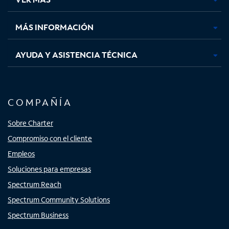
pestaña
pestaña
pestaña
pestaña
nueva
nueva
nueva
nueva
MÁS INFORMACIÓN
AYUDA Y ASISTENCIA TÉCNICA
COMPAÑÍA
Sobre Charter
Compromiso con el cliente
Empleos
Soluciones para empresas
Spectrum Reach
Spectrum Community Solutions
Spectrum Business