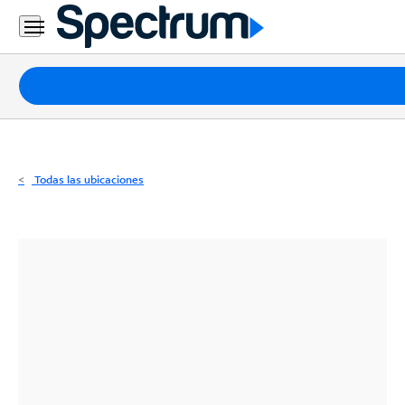
Residencial
Business
Paquetes
Internet
TV
Todas las ubicaciones
Móvil
Teléfono
Residencial
Business
Contáctanos
Inglés