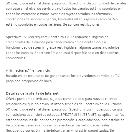
30 días) y que estén al día en pagos con Spectrum. Disponibilidad de canales
con base en el nivel de servicio y no todos los canales están disponibles en
todos los mercados o zonas. Servicios sujetos a todos los términos y
condiciones de servicio vigentes, los cuales están sujetos a cambios. No
están disponibles en todas las áreas. Se aplican restricciones.
Spectrum TV App requiere Spectrum TV. Se requiere el ingreso de
credenciales de la cuenta para hacer streaming de contenido. La
funcionalidad de streaming está restringida en algunas zonas; no admite
todos los canales. Spectrum TV App está disponible solo en dispositivos
compatibles.
Afirmación n.º 1 en servicio
Basado en los resultados de ganancias de los proveedores de video de TV
pago con programación lineal.
Detalles de la oferta de Internet
Oferta por tiempo limitado; sujeta a cambios; solo para nuevos clientes
residenciales (que no hayan utilizado servicios de Spectrum en los últimos
30 días) y que estén al día en pagos con Spectrum. Los impuestos y cargos
son adicionales en ciertos estados. SPECTRUM INTERNET: se aplican tarifas
estándar después del período de promoción. Cargo adicional por instalación.
Velocidades basadas en conexión alámbrica. Las velocidades reales
(incluyendo conexión inalámbrica) varían y no están garantizadas. Se