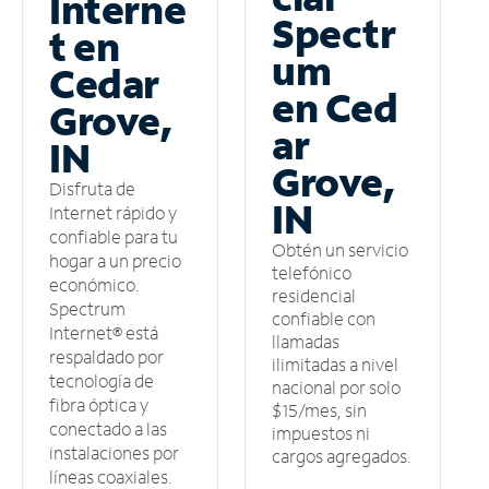
Interne
Spectr
t en
um
Cedar
en Ced
Grove,
ar
IN
Grove,
Disfruta de
IN
Internet rápido y
confiable para tu
Obtén un servicio
hogar a un precio
telefónico
económico.
residencial
Spectrum
confiable con
Internet® está
llamadas
respaldado por
ilimitadas a nivel
tecnología de
nacional por solo
fibra óptica y
$15/mes, sin
conectado a las
impuestos ni
instalaciones por
cargos agregados.
líneas coaxiales.