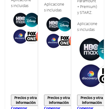
Paramount
Aplicacione
s incluidas
+ Premium)
s incluidas
y STARZ.
Aplicacione
s incluidas
Precios y otra
Precios y otra
Precios y otra
información
información
información
Comenzar
Comenzar
Comenzar