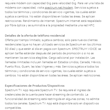
requiere módem con capacidad Gig para velocidad Gig. Para ver una lista de
módems con capacidad, visita
spectrum.net/modem
. Servicios sujetos a
todos los términos y condiciones de servicio vigentes, los cuales están
sujetos a cambios. No están disponibles en todas las áreas. Se aplican
restricciones. Rendimiento de Internet: Spectrum Internet está respaldado
por fibra óptica y se suministra a la propiedad mediante una red HFC.
Detalles de la oferta de teléfono residencial
Oferta por tiempo limitado; sujeta a cambios; solo para nuevos clientes
residenciales (que no hayan utilizado servicios de Spectrum en los últimos
30 días) y que estén al día en pagos con Spectrum. SPECTRUM VOICE: se
aplican tarifas estándar después del período de promoción o si no se
mantienen los servicios elegibles. Cargo adicional por instalación. Las
llamadas ilimitadas incluyen llamadas en Estados Unidos, Canadá, México,
Puerto Rico, Guam, las Islas Vírgenes y más. Servicios sujetos a todos los
términos y condiciones de servicio vigentes, los cuales están sujetos a
cambios. No están disponibles en todas las áreas. Se aplican restricciones.
Especificaciones de Productos/Dispositivos
Spectrum TV App requiere Spectrum TV. Se requiere el ingreso de
credenciales de la cuenta para hacer streaming de contenido. La
funcionalidad de streaming está restringida en algunas zonas; no admite
todos los canales. Spectrum TV App está disponible solo en dispositivos
compatibles.