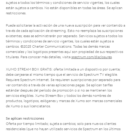
sujetos a todos los términos y condiciones de servicio vigentes, los cuales
están sujetos a cambios. No están disponibles en todas las áreas. Se aplican
restricciones.
Puede solicitarse la activación de una nueva suscripción para ver contenido a
través de cada aplicación de streaming. Esto no reemplaza las suscripciones
existentes; esas se administrarán por separado. Servicios sujetos a todos los
términos y condiciones de servicio vigentes, los cuales están sujetos a
cambios. ©2025 Charter Communications. Todas las demás marcas
comerciales y los logotipos presentes aquí son propiedad de sus respectivos
titulares. Para conocer más detalles, visita
spectrum.com/disclosures
.
XUMO STREAM BOX GRATIS: oferta limitada a un dispositivo por cuenta;
debe canjearse al mismo tiempo que el servicio de Spectrum TV elegible.
Requiere Spectrum Internet. Se requieren suscripciones por separado para
ver contenido a través de varias aplicaciones pagas. Se aplican tarifas
estándar después del período de promoción o si no se mantienen los
servicios elegibles. Xumo Stream Box y todos los demás nombres de
productos, logotipos, eslóganes y marcas de Xumo son marcas comerciales
de Xumo o sus licenciatarios.
Se aplican restricciones
Oferta por tiempo limitado; sujeta a cambios; solo para nuevos clientes
residenciales (que no hayan utilizado servicios de Spectrum en los últimos