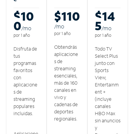
$10
$110
$14
0
5
/m
o
/m
o
/m
o
por 1 año
por 1 año
por 1 año
Obtendrás
Disfruta de
Todo TV
aplicacione
tus
Select Plus
s de
programas
junto con
streaming
favoritos
Sports
esenciales,
con
View,
más de 160
aplicacione
Entertainm
canales en
s de
ent +
vivo y
streaming
(incluye
cadenas de
populares
canales
deportes
incluidas.
HBO Max
regionales.
sin anuncios
y
Aplicacione