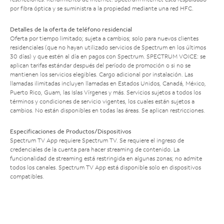
por fibra óptica y se suministra a la propiedad mediante una red HFC.
Detalles de la oferta de teléfono residencial
Oferta por tiempo limitado; sujeta a cambios; solo para nuevos clientes
residenciales (que no hayan utilizado servicios de Spectrum en los últimos
30 días) y que estén al día en pagos con Spectrum. SPECTRUM VOICE: se
aplican tarifas estándar después del período de promoción o si no se
mantienen los servicios elegibles. Cargo adicional por instalación. Las
llamadas ilimitadas incluyen llamadas en Estados Unidos, Canadá, México,
Puerto Rico, Guam, las Islas Vírgenes y más. Servicios sujetos a todos los
términos y condiciones de servicio vigentes, los cuales están sujetos a
cambios. No están disponibles en todas las áreas. Se aplican restricciones.
Especificaciones de Productos/Dispositivos
Spectrum TV App requiere Spectrum TV. Se requiere el ingreso de
credenciales de la cuenta para hacer streaming de contenido. La
funcionalidad de streaming está restringida en algunas zonas; no admite
todos los canales. Spectrum TV App está disponible solo en dispositivos
compatibles.