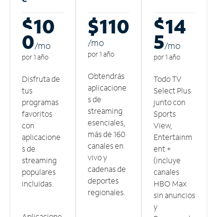
$10
$110
$14
0
5
/m
o
/m
o
/m
o
por 1 año
por 1 año
por 1 año
Obtendrás
Disfruta de
Todo TV
aplicacione
tus
Select Plus
s de
programas
junto con
streaming
favoritos
Sports
esenciales,
con
View,
más de 160
aplicacione
Entertainm
canales en
s de
ent +
vivo y
streaming
(incluye
cadenas de
populares
canales
deportes
incluidas.
HBO Max
regionales.
sin anuncios
y
Aplicacione