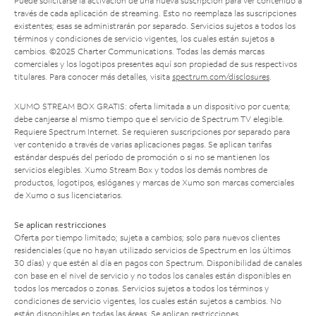
Puede solicitarse la activación de una nueva suscripción para ver contenido a
través de cada aplicación de streaming. Esto no reemplaza las suscripciones
existentes; esas se administrarán por separado. Servicios sujetos a todos los
términos y condiciones de servicio vigentes, los cuales están sujetos a
cambios. ©2025 Charter Communications. Todas las demás marcas
comerciales y los logotipos presentes aquí son propiedad de sus respectivos
titulares. Para conocer más detalles, visita
spectrum.com/disclosures
.
XUMO STREAM BOX GRATIS: oferta limitada a un dispositivo por cuenta;
debe canjearse al mismo tiempo que el servicio de Spectrum TV elegible.
Requiere Spectrum Internet. Se requieren suscripciones por separado para
ver contenido a través de varias aplicaciones pagas. Se aplican tarifas
estándar después del período de promoción o si no se mantienen los
servicios elegibles. Xumo Stream Box y todos los demás nombres de
productos, logotipos, eslóganes y marcas de Xumo son marcas comerciales
de Xumo o sus licenciatarios.
Se aplican restricciones
Oferta por tiempo limitado; sujeta a cambios; solo para nuevos clientes
residenciales (que no hayan utilizado servicios de Spectrum en los últimos
30 días) y que estén al día en pagos con Spectrum. Disponibilidad de canales
con base en el nivel de servicio y no todos los canales están disponibles en
todos los mercados o zonas. Servicios sujetos a todos los términos y
condiciones de servicio vigentes, los cuales están sujetos a cambios. No
están disponibles en todas las áreas. Se aplican restricciones.