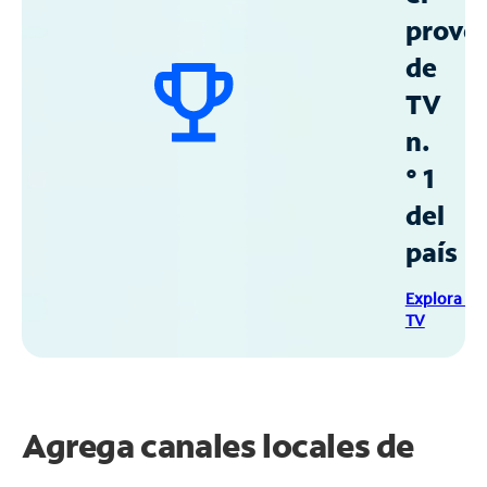
prove
de
TV
n.
° 1
del
país
Explora Sp
TV
Agrega canales locales de