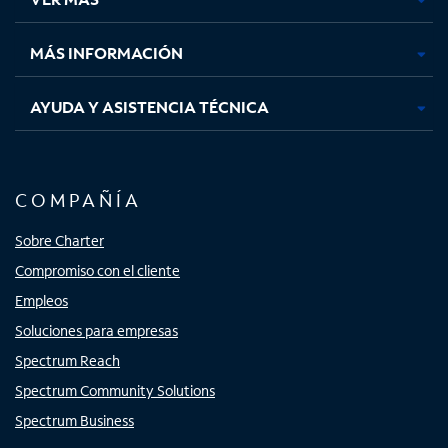
pestaña
pestaña
pestaña
pestaña
nueva
nueva
nueva
nueva
MÁS INFORMACIÓN
AYUDA Y ASISTENCIA TÉCNICA
COMPAÑÍA
Sobre Charter
Compromiso con el cliente
Empleos
Soluciones para empresas
Spectrum Reach
Spectrum Community Solutions
Spectrum Business