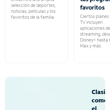
selección de deportes,
favoritos
noticias, películas y los
Ciertos planes
favoritos de la familia.
TV incluyen
aplicaciones d
streaming, des
Disney+ hasta
Max y más.
Clasif
como
el