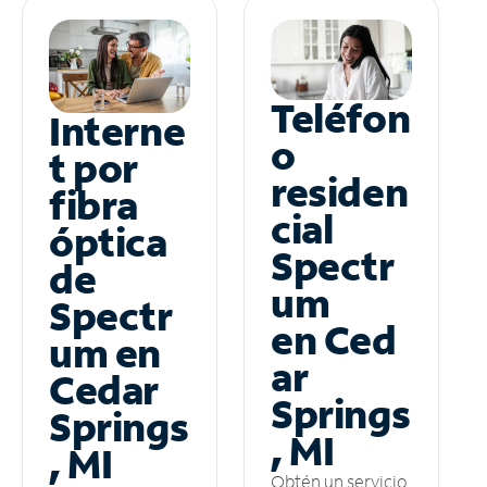
Teléfon
Interne
o
t por
residen
fibra
cial
óptica
Spectr
de
um
Spectr
en Ced
um en
ar
Cedar
Springs
Springs
, MI
, MI
Obtén un servicio