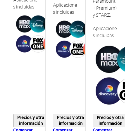
Paramount
Aplicacione
s incluidas
+ Premium)
s incluidas
y STARZ.
Aplicacione
s incluidas
Precios y otra
Precios y otra
Precios y otra
información
información
información
Comenzar
Comenzar
Comenzar