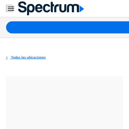
Residencial
Business
Paquetes
Internet
TV
Todas las ubicaciones
Móvil
Teléfono
Residencial
Business
Contáctanos
Inglés