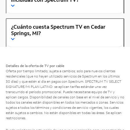
¿Cuánto cuesta Spectrum TV en Cedar
Springs, MI?
Detalles de la oferta de TV por cable
Oferta por tiempo limitado; sujeta a cambios; solo para nuevos clientes
residenciales (que no hayan utilizado servicios de Spectrum en los últimos
30 días) y que estén al día en pagos con Spectrum. SPECTRUM TV SELECT
SIGNATURE/MI PLAN LATINO: se aplican tarifas estándar una vez
transcurrido el período promocional. Puede necesitarse equipo de TV y
aplican cargos. Disponibilidad de canales con base en el nivel de servicio y no
todos los canales están disponibles en todos los mercados o zonas. Servicios
sujetos a todos los términos y condiciones de servicio vigentes, los cuales
están sujetos a cambios. No están disponibles en todas las áreas. Se aplican
restricciones.