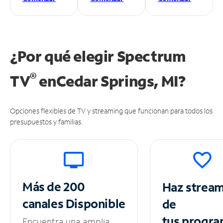
¿Por qué elegir Spectrum
®
TV
en
Cedar Springs, MI?
Opciones flexibles de TV y streaming que funcionan para todos los
presupuestos y familias.
Más de 200
Haz strea
canales
Disponible
de
tus
progra
Encuentra una amplia