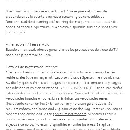
Spectrum TV App requiere Spectrum TV. Se requiere el ingreso de
credenciales de la cuenta para hacer streaming de contenido. La
funcionalidad de streaming está restringida en algunas zonas; no admite
todos los canales. Spectrum TV App está disponible solo en dispositivos
compatibles.
Afirmación n.º 1 en servicio
Basado en los resultados de ganancias de los proveedores de video de TV
pago con programación lineal.
Detalles de la oferta de Internet
Oferta por tiempo limitado; sujeta a cambios; solo para nuevos clientes
residenciales (que no hayan utilizado servicios de Spectrum en los últimos
30 días) y que estén al día en pagos con Spectrum. Los impuestos y cargos
son adicionales en ciertos estados. SPECTRUM INTERNET: se aplican tarifas
estándar después del período de promoción. Cargo adicional por instalación.
Velocidades basadas en conexión alámbrica. Las velocidades reales
(incluyendo conexión inalámbrica) varían y no están garantizadas. Se
requiere módem con capacidad Gig para velocidad Gig. Para ver una lista de
módems con capacidad, visita
spectrum.net/modem
. Servicios sujetos a
todos los términos y condiciones de servicio vigentes, los cuales están
sujetos a cambios. No están disponibles en todas las áreas. Se aplican
restricciones. Rendimiento de Internet: Spectrum Internet está respaldado