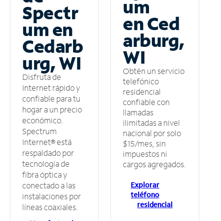
um
Spectr
en Ced
um en
arburg,
Cedarb
WI
urg, WI
Obtén un servicio
Disfruta de
telefónico
Internet rápido y
residencial
confiable para tu
confiable con
hogar a un precio
llamadas
económico.
ilimitadas a nivel
Spectrum
nacional por solo
Internet® está
$15/mes, sin
respaldado por
impuestos ni
tecnología de
cargos agregados.
fibra óptica y
Explorar
conectado a las
teléfono
instalaciones por
residencial
líneas coaxiales.