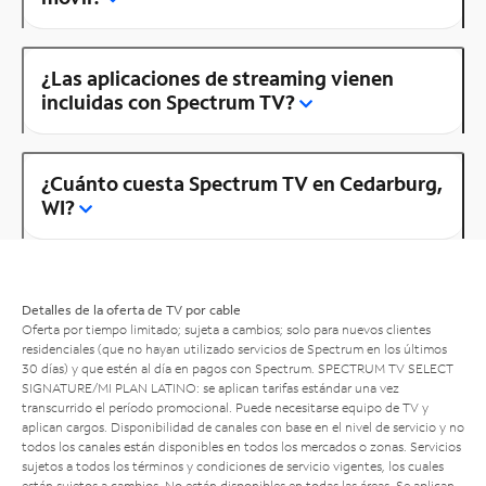
¿Las aplicaciones de streaming vienen
incluidas con Spectrum TV?
¿Cuánto cuesta Spectrum TV en Cedarburg,
WI?
Detalles de la oferta de TV por cable
Oferta por tiempo limitado; sujeta a cambios; solo para nuevos clientes
residenciales (que no hayan utilizado servicios de Spectrum en los últimos
30 días) y que estén al día en pagos con Spectrum. SPECTRUM TV SELECT
SIGNATURE/MI PLAN LATINO: se aplican tarifas estándar una vez
transcurrido el período promocional. Puede necesitarse equipo de TV y
aplican cargos. Disponibilidad de canales con base en el nivel de servicio y no
todos los canales están disponibles en todos los mercados o zonas. Servicios
sujetos a todos los términos y condiciones de servicio vigentes, los cuales
están sujetos a cambios. No están disponibles en todas las áreas. Se aplican