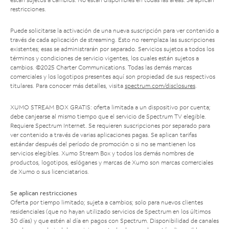
restricciones.
Puede solicitarse la activación de una nueva suscripción para ver contenido a
través de cada aplicación de streaming. Esto no reemplaza las suscripciones
existentes; esas se administrarán por separado. Servicios sujetos a todos los
términos y condiciones de servicio vigentes, los cuales están sujetos a
cambios. ©2025 Charter Communications. Todas las demás marcas
comerciales y los logotipos presentes aquí son propiedad de sus respectivos
titulares. Para conocer más detalles, visita
spectrum.com/disclosures
.
XUMO STREAM BOX GRATIS: oferta limitada a un dispositivo por cuenta;
debe canjearse al mismo tiempo que el servicio de Spectrum TV elegible.
Requiere Spectrum Internet. Se requieren suscripciones por separado para
ver contenido a través de varias aplicaciones pagas. Se aplican tarifas
estándar después del período de promoción o si no se mantienen los
servicios elegibles. Xumo Stream Box y todos los demás nombres de
productos, logotipos, eslóganes y marcas de Xumo son marcas comerciales
de Xumo o sus licenciatarios.
Se aplican restricciones
Oferta por tiempo limitado; sujeta a cambios; solo para nuevos clientes
residenciales (que no hayan utilizado servicios de Spectrum en los últimos
30 días) y que estén al día en pagos con Spectrum. Disponibilidad de canales