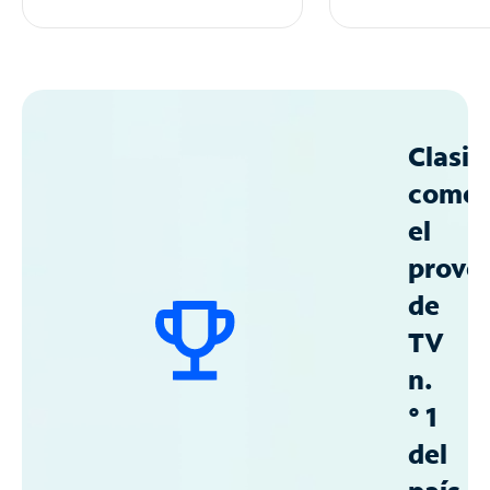
Clasif
como
el
prove
de
TV
n.
° 1
del