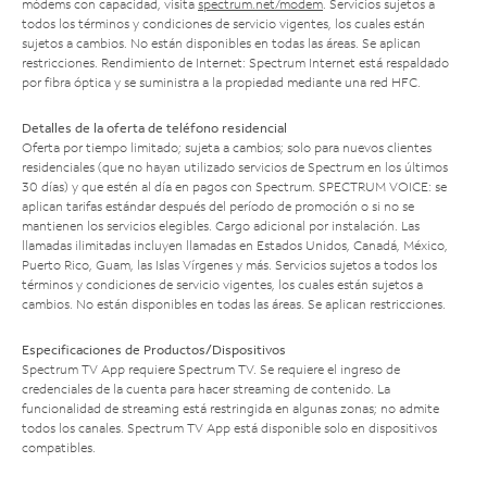
módems con capacidad, visita
spectrum.net/modem
. Servicios sujetos a
todos los términos y condiciones de servicio vigentes, los cuales están
sujetos a cambios. No están disponibles en todas las áreas. Se aplican
restricciones. Rendimiento de Internet: Spectrum Internet está respaldado
por fibra óptica y se suministra a la propiedad mediante una red HFC.
Detalles de la oferta de teléfono residencial
Oferta por tiempo limitado; sujeta a cambios; solo para nuevos clientes
residenciales (que no hayan utilizado servicios de Spectrum en los últimos
30 días) y que estén al día en pagos con Spectrum. SPECTRUM VOICE: se
aplican tarifas estándar después del período de promoción o si no se
mantienen los servicios elegibles. Cargo adicional por instalación. Las
llamadas ilimitadas incluyen llamadas en Estados Unidos, Canadá, México,
Puerto Rico, Guam, las Islas Vírgenes y más. Servicios sujetos a todos los
términos y condiciones de servicio vigentes, los cuales están sujetos a
cambios. No están disponibles en todas las áreas. Se aplican restricciones.
Especificaciones de Productos/Dispositivos
Spectrum TV App requiere Spectrum TV. Se requiere el ingreso de
credenciales de la cuenta para hacer streaming de contenido. La
funcionalidad de streaming está restringida en algunas zonas; no admite
todos los canales. Spectrum TV App está disponible solo en dispositivos
compatibles.