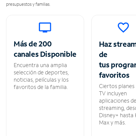
presupuestos y familias.
Más de 200
Haz strea
canales
Disponible
de
tus
progra
Encuentra una amplia
selección de deportes,
favoritos
noticias, películas y los
Ciertos planes
favoritos de la familia.
TV incluyen
aplicaciones d
streaming, des
Disney+ hasta
Max y más.