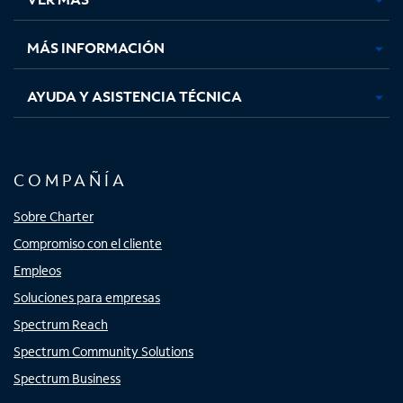
pestaña
pestaña
pestaña
pestaña
nueva
nueva
nueva
nueva
MÁS INFORMACIÓN
AYUDA Y ASISTENCIA TÉCNICA
COMPAÑÍA
Sobre Charter
Compromiso con el cliente
Empleos
Soluciones para empresas
Spectrum Reach
Spectrum Community Solutions
Spectrum Business