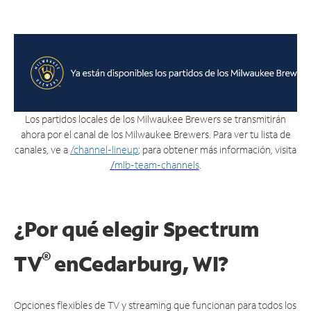
Los partidos locales de los Milwaukee Brewers se transmitirán
ahora por el canal de los Milwaukee Brewers. Para ver tu lista de
canales, ve a
/channel-lineup
; para obtener más información, visita
/
mlb-team-channels
.
¿Por qué elegir Spectrum
®
TV
en
Cedarburg, WI?
Opciones flexibles de TV y streaming que funcionan para todos los