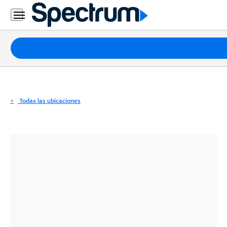
Residencial
Business
Paquetes
Internet
TV
Todas las ubicaciones
Móvil
Teléfono
Residencial
Business
Contáctanos
Inglés