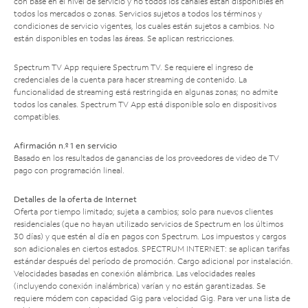
con base en el nivel de servicio y no todos los canales están disponibles en
todos los mercados o zonas. Servicios sujetos a todos los términos y
condiciones de servicio vigentes, los cuales están sujetos a cambios. No
están disponibles en todas las áreas. Se aplican restricciones.
Spectrum TV App requiere Spectrum TV. Se requiere el ingreso de
credenciales de la cuenta para hacer streaming de contenido. La
funcionalidad de streaming está restringida en algunas zonas; no admite
todos los canales. Spectrum TV App está disponible solo en dispositivos
compatibles.
Afirmación n.º 1 en servicio
Basado en los resultados de ganancias de los proveedores de video de TV
pago con programación lineal.
Detalles de la oferta de Internet
Oferta por tiempo limitado; sujeta a cambios; solo para nuevos clientes
residenciales (que no hayan utilizado servicios de Spectrum en los últimos
30 días) y que estén al día en pagos con Spectrum. Los impuestos y cargos
son adicionales en ciertos estados. SPECTRUM INTERNET: se aplican tarifas
estándar después del período de promoción. Cargo adicional por instalación.
Velocidades basadas en conexión alámbrica. Las velocidades reales
(incluyendo conexión inalámbrica) varían y no están garantizadas. Se
requiere módem con capacidad Gig para velocidad Gig. Para ver una lista de