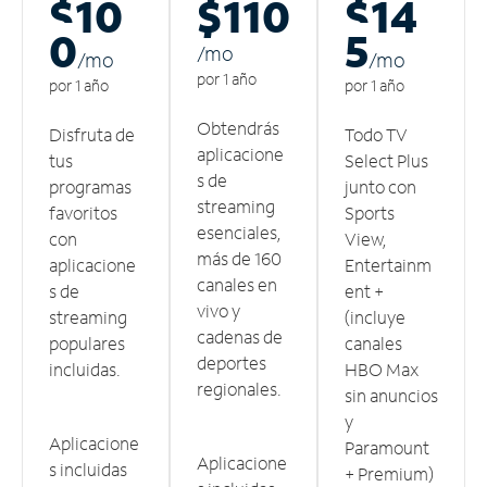
$10
$110
$14
0
5
/m
o
/m
o
/m
o
por 1 año
por 1 año
por 1 año
Obtendrás
Disfruta de
Todo TV
aplicacione
tus
Select Plus
s de
programas
junto con
streaming
favoritos
Sports
esenciales,
con
View,
más de 160
aplicacione
Entertainm
canales en
s de
ent +
vivo y
streaming
(incluye
cadenas de
populares
canales
deportes
incluidas.
HBO Max
regionales.
sin anuncios
y
Aplicacione
Paramount
Aplicacione
s incluidas
+ Premium)