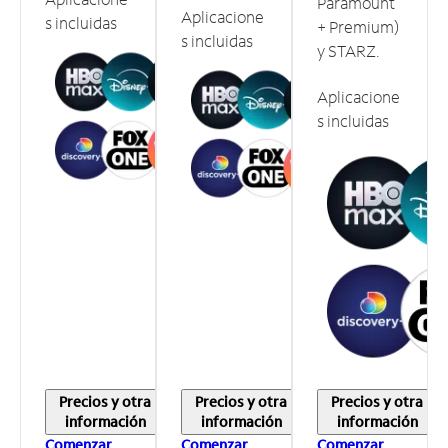
Paramount
Aplicacione
s incluidas
+ Premium)
s incluidas
y STARZ.
Aplicacione
s incluidas
Precios y otra
Precios y otra
Precios y otra
información
información
información
Comenzar
Comenzar
Comenzar