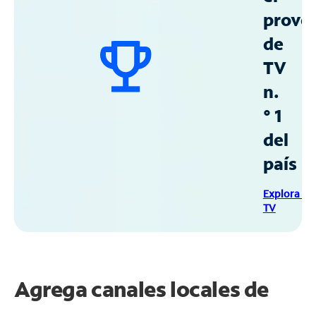
prove
de
TV
n.
° 1
del
país
Explora Sp
TV
Agrega canales locales de