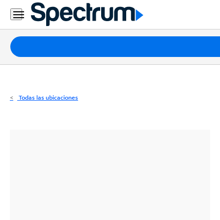
Residencial
Business
Paquetes
Internet
TV
Todas las ubicaciones
Móvil
Teléfono
Residencial
Business
Contáctanos
Inglés