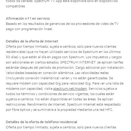
todos los canales. Spectrum TV App está disponible solo en dispositivos
compatibles.
Afirmación n.º 1 en servicio
Basado en los resultados de ganancias de los proveedores de video de TV
pago con programación lineal.
Detalles de la oferta de Internet
Oferta por tiempo limitado; sujeta a cambios; solo para nuevos clientes
residenciales (que no hayan utilizado servicios de Spectrum en los últimos
30 días) y que estén al día en pagos con Spectrum. Los impuestos y cargos
son adicionales en ciertos estados. SPECTRUM INTERNET: se aplican tarifas
estándar después del período de promoción. Cargo adicional por instalación.
Velocidades basadas en conexión alámbrica. Las velocidades reales
(incluyendo conexión inalámbrica) varían y no están garantizadas. Se
requiere módem con capacidad Gig para velocidad Gig. Para ver una lista de
módems con capacidad, visita
spectrum.net/modem
. Servicios sujetos a
todos los términos y condiciones de servicio vigentes, los cuales están
sujetos a cambios. No están disponibles en todas las áreas. Se aplican
restricciones. Rendimiento de Internet: Spectrum Internet está respaldado
por fibra óptica y se suministra a la propiedad mediante una red HFC.
Detalles de la oferta de teléfono residencial
Oferta por tiempo limitado; sujeta a cambios; solo para nuevos clientes