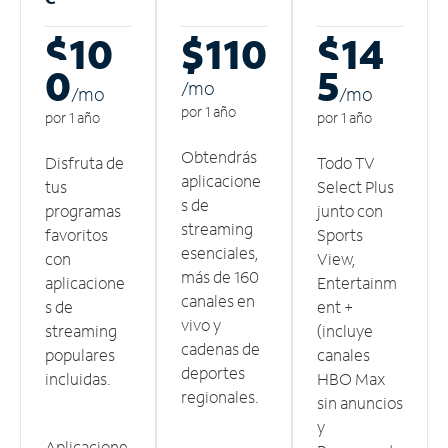
$10
$110
$14
0
5
/m
o
/m
o
/m
o
por 1 año
por 1 año
por 1 año
Obtendrás
Disfruta de
Todo TV
aplicacione
tus
Select Plus
s de
programas
junto con
streaming
favoritos
Sports
esenciales,
con
View,
más de 160
aplicacione
Entertainm
canales en
s de
ent +
vivo y
streaming
(incluye
cadenas de
populares
canales
deportes
incluidas.
HBO Max
regionales.
sin anuncios
y
Aplicacione