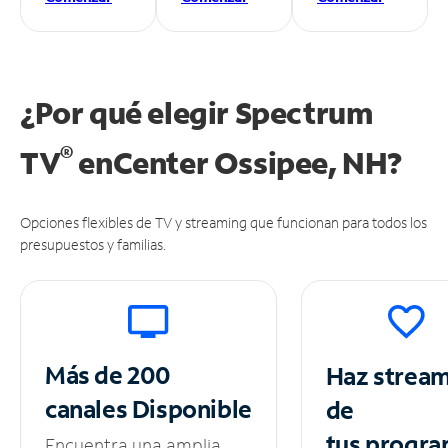
¿Por qué elegir Spectrum
®
TV
en
Center Ossipee, NH?
Opciones flexibles de TV y streaming que funcionan para todos los
presupuestos y familias.
Más de 200
Haz strea
canales
Disponible
de
tus
progra
Encuentra una amplia