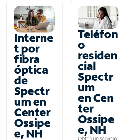
Teléfon
Interne
o
t por
residen
fibra
cial
óptica
Spectr
de
um
Spectr
en Cen
um en
ter
Center
Ossipe
Ossipe
e, NH
e, NH
Obtén un servicio