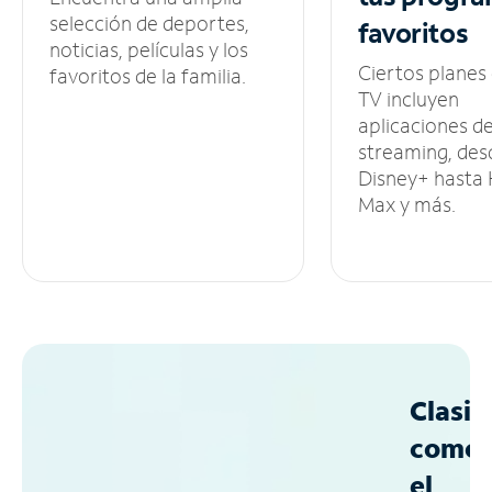
selección de deportes,
favoritos
noticias, películas y los
Ciertos planes
favoritos de la familia.
TV incluyen
aplicaciones d
streaming, des
Disney+ hasta
Max y más.
Clasif
como
el