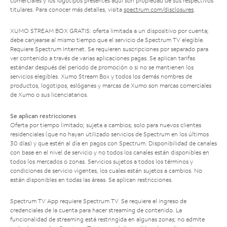
comerciales y los logotipos presentes aquí son propiedad de sus respectivos
titulares. Para conocer más detalles, visita
spectrum.com/disclosures
.
XUMO STREAM BOX GRATIS: oferta limitada a un dispositivo por cuenta;
debe canjearse al mismo tiempo que el servicio de Spectrum TV elegible.
Requiere Spectrum Internet. Se requieren suscripciones por separado para
ver contenido a través de varias aplicaciones pagas. Se aplican tarifas
estándar después del período de promoción o si no se mantienen los
servicios elegibles. Xumo Stream Box y todos los demás nombres de
productos, logotipos, eslóganes y marcas de Xumo son marcas comerciales
de Xumo o sus licenciatarios.
Se aplican restricciones
Oferta por tiempo limitado; sujeta a cambios; solo para nuevos clientes
residenciales (que no hayan utilizado servicios de Spectrum en los últimos
30 días) y que estén al día en pagos con Spectrum. Disponibilidad de canales
con base en el nivel de servicio y no todos los canales están disponibles en
todos los mercados o zonas. Servicios sujetos a todos los términos y
condiciones de servicio vigentes, los cuales están sujetos a cambios. No
están disponibles en todas las áreas. Se aplican restricciones.
Spectrum TV App requiere Spectrum TV. Se requiere el ingreso de
credenciales de la cuenta para hacer streaming de contenido. La
funcionalidad de streaming está restringida en algunas zonas; no admite