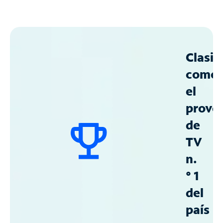
Clasif
como
el
prove
de
TV
n.
° 1
del
país