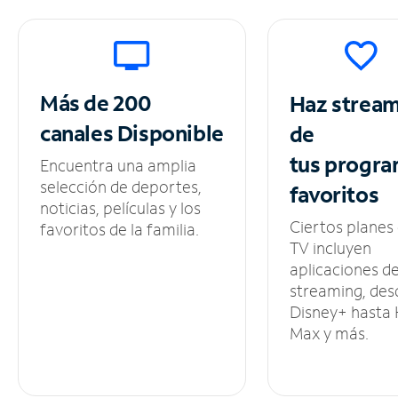
Más de 200
Haz strea
canales
Disponible
de
tus
progra
Encuentra una amplia
selección de deportes,
favoritos
noticias, películas y los
Ciertos planes
favoritos de la familia.
TV incluyen
aplicaciones d
streaming, des
Disney+ hasta
Max y más.