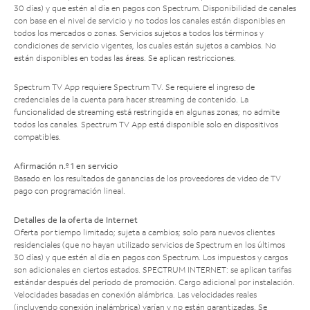
30 días) y que estén al día en pagos con Spectrum. Disponibilidad de canales
con base en el nivel de servicio y no todos los canales están disponibles en
todos los mercados o zonas. Servicios sujetos a todos los términos y
condiciones de servicio vigentes, los cuales están sujetos a cambios. No
están disponibles en todas las áreas. Se aplican restricciones.
Spectrum TV App requiere Spectrum TV. Se requiere el ingreso de
credenciales de la cuenta para hacer streaming de contenido. La
funcionalidad de streaming está restringida en algunas zonas; no admite
todos los canales. Spectrum TV App está disponible solo en dispositivos
compatibles.
Afirmación n.º 1 en servicio
Basado en los resultados de ganancias de los proveedores de video de TV
pago con programación lineal.
Detalles de la oferta de Internet
Oferta por tiempo limitado; sujeta a cambios; solo para nuevos clientes
residenciales (que no hayan utilizado servicios de Spectrum en los últimos
30 días) y que estén al día en pagos con Spectrum. Los impuestos y cargos
son adicionales en ciertos estados. SPECTRUM INTERNET: se aplican tarifas
estándar después del período de promoción. Cargo adicional por instalación.
Velocidades basadas en conexión alámbrica. Las velocidades reales
(incluyendo conexión inalámbrica) varían y no están garantizadas. Se