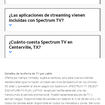
¿Las aplicaciones de streaming vienen
incluidas con Spectrum TV?
¿Cuánto cuesta Spectrum TV en
Centerville, TX?
Detalles de la oferta de TV por cable
Oferta por tiempo limitado; sujeta a cambios; solo para nuevos clientes
residenciales (que no hayan utilizado servicios de Spectrum en los últimos
30 días) y que estén al día en pagos con Spectrum. SPECTRUM TV SELECT
SIGNATURE/MI PLAN LATINO: se aplican tarifas estándar una vez
transcurrido el período promocional. Puede necesitarse equipo de TV y
aplican cargos. Disponibilidad de canales con base en el nivel de servicio y no
todos los canales están disponibles en todos los mercados o zonas. Servicios