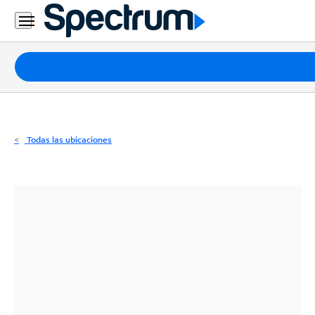
Residencial
Business
Paquetes
Internet
TV
Todas las ubicaciones
Móvil
Teléfono
Residencial
Business
Contáctanos
Inglés