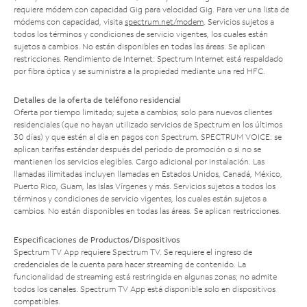
requiere módem con capacidad Gig para velocidad Gig. Para ver una lista de
módems con capacidad, visita
spectrum.net/modem
. Servicios sujetos a
todos los términos y condiciones de servicio vigentes, los cuales están
sujetos a cambios. No están disponibles en todas las áreas. Se aplican
restricciones. Rendimiento de Internet: Spectrum Internet está respaldado
por fibra óptica y se suministra a la propiedad mediante una red HFC.
Detalles de la oferta de teléfono residencial
Oferta por tiempo limitado; sujeta a cambios; solo para nuevos clientes
residenciales (que no hayan utilizado servicios de Spectrum en los últimos
30 días) y que estén al día en pagos con Spectrum. SPECTRUM VOICE: se
aplican tarifas estándar después del período de promoción o si no se
mantienen los servicios elegibles. Cargo adicional por instalación. Las
llamadas ilimitadas incluyen llamadas en Estados Unidos, Canadá, México,
Puerto Rico, Guam, las Islas Vírgenes y más. Servicios sujetos a todos los
términos y condiciones de servicio vigentes, los cuales están sujetos a
cambios. No están disponibles en todas las áreas. Se aplican restricciones.
Especificaciones de Productos/Dispositivos
Spectrum TV App requiere Spectrum TV. Se requiere el ingreso de
credenciales de la cuenta para hacer streaming de contenido. La
funcionalidad de streaming está restringida en algunas zonas; no admite
todos los canales. Spectrum TV App está disponible solo en dispositivos
compatibles.