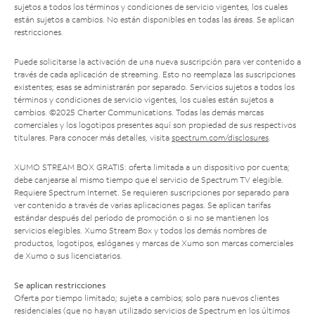
sujetos a todos los términos y condiciones de servicio vigentes, los cuales
están sujetos a cambios. No están disponibles en todas las áreas. Se aplican
restricciones.
Puede solicitarse la activación de una nueva suscripción para ver contenido a
través de cada aplicación de streaming. Esto no reemplaza las suscripciones
existentes; esas se administrarán por separado. Servicios sujetos a todos los
términos y condiciones de servicio vigentes, los cuales están sujetos a
cambios. ©2025 Charter Communications. Todas las demás marcas
comerciales y los logotipos presentes aquí son propiedad de sus respectivos
titulares. Para conocer más detalles, visita
spectrum.com/disclosures
.
XUMO STREAM BOX GRATIS: oferta limitada a un dispositivo por cuenta;
debe canjearse al mismo tiempo que el servicio de Spectrum TV elegible.
Requiere Spectrum Internet. Se requieren suscripciones por separado para
ver contenido a través de varias aplicaciones pagas. Se aplican tarifas
estándar después del período de promoción o si no se mantienen los
servicios elegibles. Xumo Stream Box y todos los demás nombres de
productos, logotipos, eslóganes y marcas de Xumo son marcas comerciales
de Xumo o sus licenciatarios.
Se aplican restricciones
Oferta por tiempo limitado; sujeta a cambios; solo para nuevos clientes
residenciales (que no hayan utilizado servicios de Spectrum en los últimos