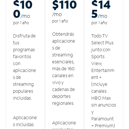
$10
$110
$14
0
5
/m
o
/m
o
/m
o
por 1 año
por 1 año
por 1 año
Obtendrás
Disfruta de
Todo TV
aplicacione
tus
Select Plus
s de
programas
junto con
streaming
favoritos
Sports
esenciales,
con
View,
más de 160
aplicacione
Entertainm
canales en
s de
ent +
vivo y
streaming
(incluye
cadenas de
populares
canales
deportes
incluidas.
HBO Max
regionales.
sin anuncios
y
Aplicacione
Paramount
Aplicacione
s incluidas
+ Premium)