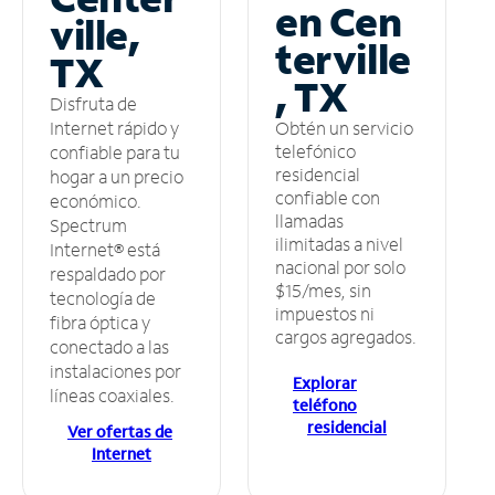
en Cen
ville,
terville
TX
, TX
Disfruta de
Obtén un servicio
Internet rápido y
telefónico
confiable para tu
residencial
hogar a un precio
confiable con
económico.
llamadas
Spectrum
ilimitadas a nivel
Internet® está
nacional por solo
respaldado por
$15/mes, sin
tecnología de
impuestos ni
fibra óptica y
cargos agregados.
conectado a las
instalaciones por
Explorar
líneas coaxiales.
teléfono
residencial
Ver ofertas de
Internet