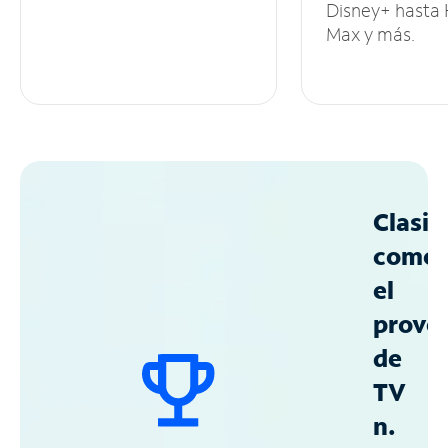
Disney+ hasta
Max y más.
Clasif
como
el
prove
de
TV
n.