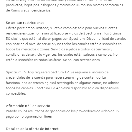
productos, logotipos, eslóganes y marcas de Xumo son marcas comerciales
de Xumo o sus licenciatarios.
Se aplican restricciones
Oferta por tiempo limitado; sujeta a cambios; solo para nuevos clientes
residenciales (que no hayan utilizado servicios de Spectrum en los últimos
30 días) y que estén al día en pagos con Spectrum. Disponibilidad de canales
con base en el nivel de servicio y no todos los canales están disponibles en
todos los mercados o zonas. Servicios sujetos a todos los términos y
condiciones de servicio vigentes, los cuales están sujetos a cambios. No
están disponibles en todas las áreas. Se aplican restricciones.
Spectrum TV App requiere Spectrum TV. Se requiere el ingreso de
credenciales de la cuenta para hacer streaming de contenido. La
funcionalidad de streaming está restringida en algunas zonas; no admite
todos los canales. Spectrum TV App está disponible solo en dispositivos
compatibles.
Afirmación n.º 1 en servicio
Basado en los resultados de ganancias de los proveedores de video de TV
pago con programación lineal.
Detalles de la oferta de Internet