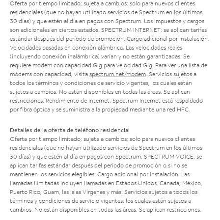
Oferta por tiempo limitado; sujeta a cambios; solo para nuevos clientes
residenciales (que no hayan utilizado servicios de Spectrum en los últimos
30 días) y que estén al día en pagos con Spectrum. Los impuestos y cargos
son adicionales en ciertos estados. SPECTRUM INTERNET: se aplican tarifas
estándar después del período de promoción. Cargo adicional por instalación.
Velocidades basadas en conexión alámbrica. Las velocidades reales
(incluyendo conexión inalámbrica) varían y no están garantizadas. Se
requiere módem con capacidad Gig para velocidad Gig. Para ver una lista de
módems con capacidad, visita
spectrum.net/modem
. Servicios sujetos a
todos los términos y condiciones de servicio vigentes, los cuales están
sujetos a cambios. No están disponibles en todas las áreas. Se aplican
restricciones. Rendimiento de Internet: Spectrum Internet está respaldado
por fibra óptica y se suministra a la propiedad mediante una red HFC.
Detalles de la oferta de teléfono residencial
Oferta por tiempo limitado; sujeta a cambios; solo para nuevos clientes
residenciales (que no hayan utilizado servicios de Spectrum en los últimos
30 días) y que estén al día en pagos con Spectrum. SPECTRUM VOICE: se
aplican tarifas estándar después del período de promoción o si no se
mantienen los servicios elegibles. Cargo adicional por instalación. Las
llamadas ilimitadas incluyen llamadas en Estados Unidos, Canadá, México,
Puerto Rico, Guam, las Islas Vírgenes y más. Servicios sujetos a todos los
términos y condiciones de servicio vigentes, los cuales están sujetos a
cambios. No están disponibles en todas las áreas. Se aplican restricciones.