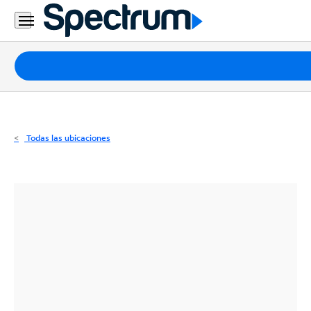
Residencial
Business
Paquetes
Internet
TV
Todas las ubicaciones
Móvil
Teléfono
Residencial
Business
Contáctanos
Inglés