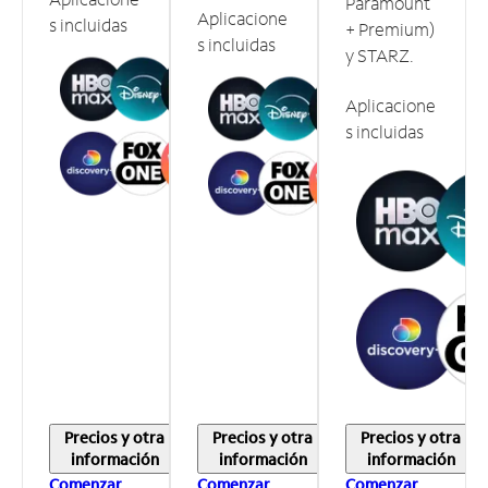
Paramount
Aplicacione
s incluidas
+ Premium)
s incluidas
y STARZ.
Aplicacione
s incluidas
Precios y otra
Precios y otra
Precios y otra
información
información
información
Comenzar
Comenzar
Comenzar