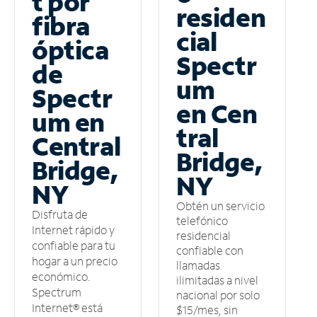
t por
residen
fibra
cial
óptica
Spectr
de
um
Spectr
en Cen
um en
tral
Central
Bridge,
Bridge,
NY
NY
Obtén un servicio
Disfruta de
telefónico
Internet rápido y
residencial
confiable para tu
confiable con
hogar a un precio
llamadas
económico.
ilimitadas a nivel
Spectrum
nacional por solo
Internet® está
$15/mes, sin