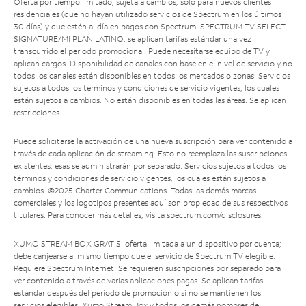
Oferta por tiempo limitado; sujeta a cambios; solo para nuevos clientes
residenciales (que no hayan utilizado servicios de Spectrum en los últimos
30 días) y que estén al día en pagos con Spectrum. SPECTRUM TV SELECT
SIGNATURE/MI PLAN LATINO: se aplican tarifas estándar una vez
transcurrido el período promocional. Puede necesitarse equipo de TV y
aplican cargos. Disponibilidad de canales con base en el nivel de servicio y no
todos los canales están disponibles en todos los mercados o zonas. Servicios
sujetos a todos los términos y condiciones de servicio vigentes, los cuales
están sujetos a cambios. No están disponibles en todas las áreas. Se aplican
restricciones.
Puede solicitarse la activación de una nueva suscripción para ver contenido a
través de cada aplicación de streaming. Esto no reemplaza las suscripciones
existentes; esas se administrarán por separado. Servicios sujetos a todos los
términos y condiciones de servicio vigentes, los cuales están sujetos a
cambios. ©2025 Charter Communications. Todas las demás marcas
comerciales y los logotipos presentes aquí son propiedad de sus respectivos
titulares. Para conocer más detalles, visita
spectrum.com/disclosures
.
XUMO STREAM BOX GRATIS: oferta limitada a un dispositivo por cuenta;
debe canjearse al mismo tiempo que el servicio de Spectrum TV elegible.
Requiere Spectrum Internet. Se requieren suscripciones por separado para
ver contenido a través de varias aplicaciones pagas. Se aplican tarifas
estándar después del período de promoción o si no se mantienen los
servicios elegibles. Xumo Stream Box y todos los demás nombres de