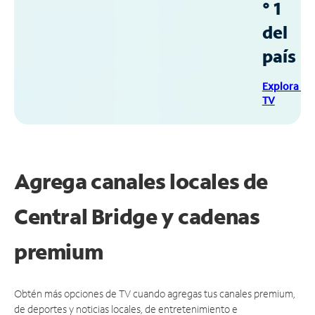
° 1
del
país
Explora Sp
TV
Agrega canales locales de
Central Bridge y cadenas
premium
Obtén más opciones de TV cuando agregas tus canales premium,
de deportes y noticias locales, de entretenimiento e