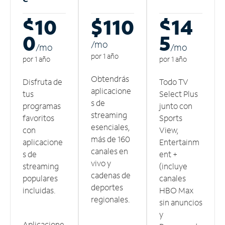
$10
$110
$14
0
5
/m
o
/m
o
/m
o
por 1 año
por 1 año
por 1 año
Obtendrás
Disfruta de
Todo TV
aplicacione
tus
Select Plus
s de
programas
junto con
streaming
favoritos
Sports
esenciales,
con
View,
más de 160
aplicacione
Entertainm
canales en
s de
ent +
vivo y
streaming
(incluye
cadenas de
populares
canales
deportes
incluidas.
HBO Max
regionales.
sin anuncios
y
Aplicacione