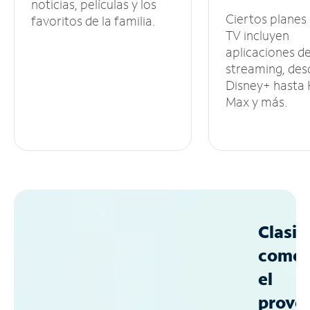
noticias, películas y los
Ciertos planes
favoritos de la familia.
TV incluyen
aplicaciones d
streaming, des
Disney+ hasta
Max y más.
Clasif
como
el
prove