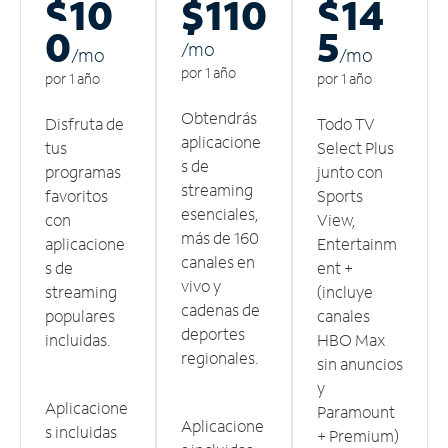
$10
$110
$14
0
5
/m
o
/m
o
/m
o
por 1 año
por 1 año
por 1 año
Obtendrás
Disfruta de
Todo TV
aplicacione
tus
Select Plus
s de
programas
junto con
streaming
favoritos
Sports
esenciales,
con
View,
más de 160
aplicacione
Entertainm
canales en
s de
ent +
vivo y
streaming
(incluye
cadenas de
populares
canales
deportes
incluidas.
HBO Max
regionales.
sin anuncios
y
Aplicacione
Paramount
Aplicacione
s incluidas
+ Premium)