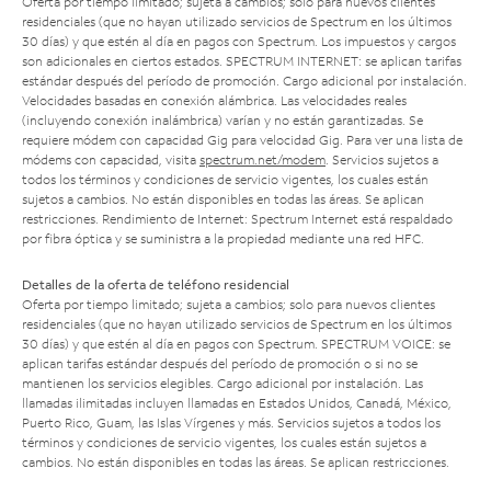
Oferta por tiempo limitado; sujeta a cambios; solo para nuevos clientes
residenciales (que no hayan utilizado servicios de Spectrum en los últimos
30 días) y que estén al día en pagos con Spectrum. Los impuestos y cargos
son adicionales en ciertos estados. SPECTRUM INTERNET: se aplican tarifas
estándar después del período de promoción. Cargo adicional por instalación.
Velocidades basadas en conexión alámbrica. Las velocidades reales
(incluyendo conexión inalámbrica) varían y no están garantizadas. Se
requiere módem con capacidad Gig para velocidad Gig. Para ver una lista de
módems con capacidad, visita
spectrum.net/modem
. Servicios sujetos a
todos los términos y condiciones de servicio vigentes, los cuales están
sujetos a cambios. No están disponibles en todas las áreas. Se aplican
restricciones. Rendimiento de Internet: Spectrum Internet está respaldado
por fibra óptica y se suministra a la propiedad mediante una red HFC.
Detalles de la oferta de teléfono residencial
Oferta por tiempo limitado; sujeta a cambios; solo para nuevos clientes
residenciales (que no hayan utilizado servicios de Spectrum en los últimos
30 días) y que estén al día en pagos con Spectrum. SPECTRUM VOICE: se
aplican tarifas estándar después del período de promoción o si no se
mantienen los servicios elegibles. Cargo adicional por instalación. Las
llamadas ilimitadas incluyen llamadas en Estados Unidos, Canadá, México,
Puerto Rico, Guam, las Islas Vírgenes y más. Servicios sujetos a todos los
términos y condiciones de servicio vigentes, los cuales están sujetos a
cambios. No están disponibles en todas las áreas. Se aplican restricciones.