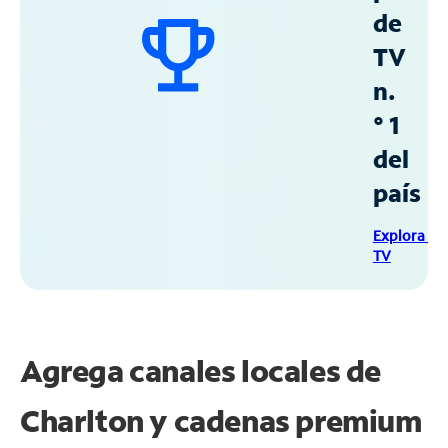
de
TV
n.
° 1
del
país
Explora Sp
TV
Agrega canales locales de
Charlton y cadenas premium