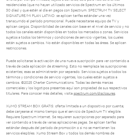
residenciales (que no hayan utilizado servicios de Spectrum en los últimos
30 días) y que estén al día en pagos con Spectrum. SPECTRUM TV SELECT
SIGNATURE/MI PLAN LATINO: se aplican tarifas estándar una vez
transcurrido el período promocional. Puede necesitarse equipo de TV y
aplican cargos. Disponibilidad de canales con base en el nivel de servicio y no
todos los canales están disponibles en todos los mercados o zonas. Servicios
sujetos a todos los términos y condiciones de servicio vigentes, los cuales
están sujetos a cambios. No están disponibles en todas las áreas. Se aplican
restricciones.
Puede solicitarse la activación de una nueva suscripción para ver contenido a
través de cada aplicación de streaming. Esto no reemplaza las suscripciones
existentes; esas se administrarán por separado. Servicios sujetos a todos los
términos y condiciones de servicio vigentes, los cuales están sujetos a
cambios. ©2025 Charter Communications. Todas las demás marcas
comerciales y los logotipos presentes aquí son propiedad de sus respectivos
titulares. Para conocer más detalles, visita
spectrum.com/disclosures
.
XUMO STREAM BOX GRATIS: oferta limitada a un dispositivo por cuenta;
debe canjearse al mismo tiempo que el servicio de Spectrum TV elegible.
Requiere Spectrum Internet. Se requieren suscripciones por separado para
ver contenido a través de varias aplicaciones pagas. Se aplican tarifas
estándar después del período de promoción o si no se mantienen los
servicios elegibles. Xumo Stream Box y todos los demás nombres de