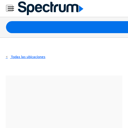
Residencial
Business
Paquetes
Internet
TV
Todas las ubicaciones
Móvil
Teléfono
Residencial
Business
Contáctanos
Inglés