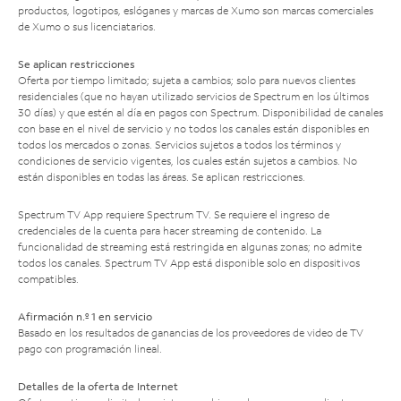
productos, logotipos, eslóganes y marcas de Xumo son marcas comerciales
de Xumo o sus licenciatarios.
Se aplican restricciones
Oferta por tiempo limitado; sujeta a cambios; solo para nuevos clientes
residenciales (que no hayan utilizado servicios de Spectrum en los últimos
30 días) y que estén al día en pagos con Spectrum. Disponibilidad de canales
con base en el nivel de servicio y no todos los canales están disponibles en
todos los mercados o zonas. Servicios sujetos a todos los términos y
condiciones de servicio vigentes, los cuales están sujetos a cambios. No
están disponibles en todas las áreas. Se aplican restricciones.
Spectrum TV App requiere Spectrum TV. Se requiere el ingreso de
credenciales de la cuenta para hacer streaming de contenido. La
funcionalidad de streaming está restringida en algunas zonas; no admite
todos los canales. Spectrum TV App está disponible solo en dispositivos
compatibles.
Afirmación n.º 1 en servicio
Basado en los resultados de ganancias de los proveedores de video de TV
pago con programación lineal.
Detalles de la oferta de Internet