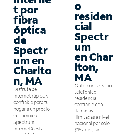
o
t por
residen
fibra
cial
óptica
Spectr
de
um
Spectr
en Char
um en
lton,
Charlto
MA
n, MA
Obtén un servicio
Disfruta de
telefónico
Internet rápido y
residencial
confiable para tu
confiable con
hogar a un precio
llamadas
económico.
ilimitadas a nivel
Spectrum
nacional por solo
Internet® está
$15/mes, sin