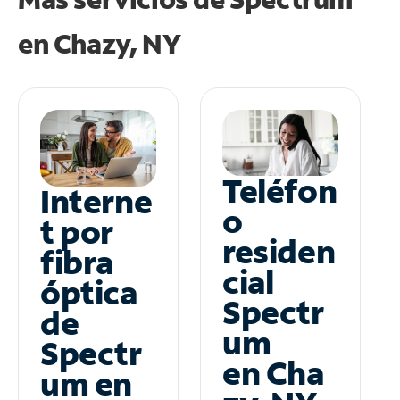
en
Chazy, NY
Teléfon
Interne
o
t por
residen
fibra
cial
óptica
Spectr
de
um
Spectr
en Cha
um en