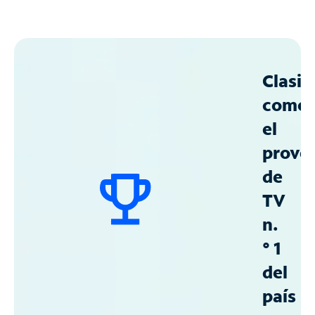
Clasif
como
el
prove
de
TV
n.
° 1
del
país