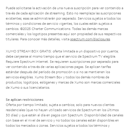
Puede solicitarse la activación de una nueva suscripción para ver contenido a
través de cada aplicación de streaming. Esto no reemplaza las suscripciones
existentes; esas se administrarán por separado. Servicios sujetos a todos los
términos y condiciones de servicio vigentes, los cuales están sujetos a
cambios. ©2025 Charter Communications. Todas las demás marcas
comerciales y los logotipos presentes aquí son propiedad de sus respectivos
titulares. Para conocer más detalles, visita
spectrum.com/disclosures
.
XUMO STREAM BOX GRATIS: oferta limitada a un dispositivo por cuenta;
debe canjearse al mismo tiempo que el servicio de Spectrum TV elegible.
Requiere Spectrum Internet. Se requieren suscripciones por separado para
ver contenido a través de varias aplicaciones pagas. Se aplican tarifas
estándar después del período de promoción o si no se mantienen los
servicios elegibles. Xumo Stream Box y todos los demás nombres de
productos, logotipos, eslóganes y marcas de Xumo son marcas comerciales
de Xumo o sus licenciatarios.
Se aplican restricciones
Oferta por tiempo limitado; sujeta a cambios; solo para nuevos clientes
residenciales (que no hayan utilizado servicios de Spectrum en los últimos
30 días) y que estén al día en pagos con Spectrum. Disponibilidad de canales
con base en el nivel de servicio y no todos los canales están disponibles en
todos los mercados o zonas. Servicios sujetos a todos los términos y