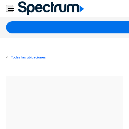
Residencial
Business
Paquetes
Internet
TV
Todas las ubicaciones
Móvil
Teléfono
Residencial
Business
Contáctanos
Inglés