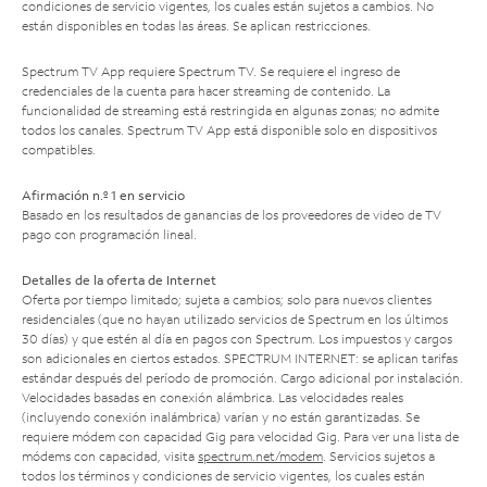
condiciones de servicio vigentes, los cuales están sujetos a cambios. No
están disponibles en todas las áreas. Se aplican restricciones.
Spectrum TV App requiere Spectrum TV. Se requiere el ingreso de
credenciales de la cuenta para hacer streaming de contenido. La
funcionalidad de streaming está restringida en algunas zonas; no admite
todos los canales. Spectrum TV App está disponible solo en dispositivos
compatibles.
Afirmación n.º 1 en servicio
Basado en los resultados de ganancias de los proveedores de video de TV
pago con programación lineal.
Detalles de la oferta de Internet
Oferta por tiempo limitado; sujeta a cambios; solo para nuevos clientes
residenciales (que no hayan utilizado servicios de Spectrum en los últimos
30 días) y que estén al día en pagos con Spectrum. Los impuestos y cargos
son adicionales en ciertos estados. SPECTRUM INTERNET: se aplican tarifas
estándar después del período de promoción. Cargo adicional por instalación.
Velocidades basadas en conexión alámbrica. Las velocidades reales
(incluyendo conexión inalámbrica) varían y no están garantizadas. Se
requiere módem con capacidad Gig para velocidad Gig. Para ver una lista de
módems con capacidad, visita
spectrum.net/modem
. Servicios sujetos a
todos los términos y condiciones de servicio vigentes, los cuales están