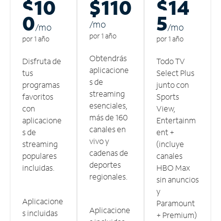
$10
$110
$14
0
5
/m
o
/m
o
/m
o
por 1 año
por 1 año
por 1 año
Obtendrás
Disfruta de
Todo TV
aplicacione
tus
Select Plus
s de
programas
junto con
streaming
favoritos
Sports
esenciales,
con
View,
más de 160
aplicacione
Entertainm
canales en
s de
ent +
vivo y
streaming
(incluye
cadenas de
populares
canales
deportes
incluidas.
HBO Max
regionales.
sin anuncios
y
Aplicacione
Paramount
Aplicacione
s incluidas
+ Premium)