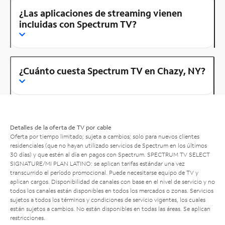
¿Las aplicaciones de streaming vienen
incluidas con Spectrum TV?
¿Cuánto cuesta Spectrum TV en Chazy, NY?
Detalles de la oferta de TV por cable
Oferta por tiempo limitado; sujeta a cambios; solo para nuevos clientes
residenciales (que no hayan utilizado servicios de Spectrum en los últimos
30 días) y que estén al día en pagos con Spectrum. SPECTRUM TV SELECT
SIGNATURE/MI PLAN LATINO: se aplican tarifas estándar una vez
transcurrido el período promocional. Puede necesitarse equipo de TV y
aplican cargos. Disponibilidad de canales con base en el nivel de servicio y no
todos los canales están disponibles en todos los mercados o zonas. Servicios
sujetos a todos los términos y condiciones de servicio vigentes, los cuales
están sujetos a cambios. No están disponibles en todas las áreas. Se aplican
restricciones.