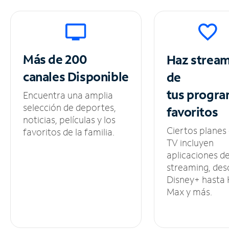
Más de 200
Haz strea
canales
Disponible
de
tus
progra
Encuentra una amplia
selección de deportes,
favoritos
noticias, películas y los
Ciertos planes
favoritos de la familia.
TV incluyen
aplicaciones d
streaming, des
Disney+ hasta
Max y más.