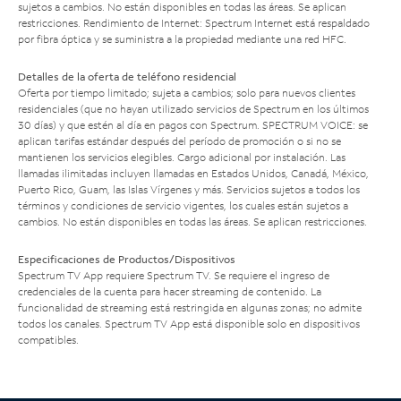
sujetos a cambios. No están disponibles en todas las áreas. Se aplican
restricciones. Rendimiento de Internet: Spectrum Internet está respaldado
por fibra óptica y se suministra a la propiedad mediante una red HFC.
Detalles de la oferta de teléfono residencial
Oferta por tiempo limitado; sujeta a cambios; solo para nuevos clientes
residenciales (que no hayan utilizado servicios de Spectrum en los últimos
30 días) y que estén al día en pagos con Spectrum. SPECTRUM VOICE: se
aplican tarifas estándar después del período de promoción o si no se
mantienen los servicios elegibles. Cargo adicional por instalación. Las
llamadas ilimitadas incluyen llamadas en Estados Unidos, Canadá, México,
Puerto Rico, Guam, las Islas Vírgenes y más. Servicios sujetos a todos los
términos y condiciones de servicio vigentes, los cuales están sujetos a
cambios. No están disponibles en todas las áreas. Se aplican restricciones.
Especificaciones de Productos/Dispositivos
Spectrum TV App requiere Spectrum TV. Se requiere el ingreso de
credenciales de la cuenta para hacer streaming de contenido. La
funcionalidad de streaming está restringida en algunas zonas; no admite
todos los canales. Spectrum TV App está disponible solo en dispositivos
compatibles.