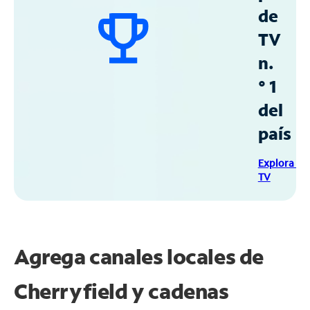
de
TV
n.
° 1
del
país
Explora Sp
TV
Agrega canales locales de
Cherryfield y cadenas