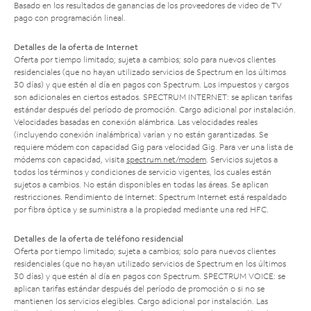
Basado en los resultados de ganancias de los proveedores de video de TV
pago con programación lineal.
Detalles de la oferta de Internet
Oferta por tiempo limitado; sujeta a cambios; solo para nuevos clientes
residenciales (que no hayan utilizado servicios de Spectrum en los últimos
30 días) y que estén al día en pagos con Spectrum. Los impuestos y cargos
son adicionales en ciertos estados. SPECTRUM INTERNET: se aplican tarifas
estándar después del período de promoción. Cargo adicional por instalación.
Velocidades basadas en conexión alámbrica. Las velocidades reales
(incluyendo conexión inalámbrica) varían y no están garantizadas. Se
requiere módem con capacidad Gig para velocidad Gig. Para ver una lista de
módems con capacidad, visita
spectrum.net/modem
. Servicios sujetos a
todos los términos y condiciones de servicio vigentes, los cuales están
sujetos a cambios. No están disponibles en todas las áreas. Se aplican
restricciones. Rendimiento de Internet: Spectrum Internet está respaldado
por fibra óptica y se suministra a la propiedad mediante una red HFC.
Detalles de la oferta de teléfono residencial
Oferta por tiempo limitado; sujeta a cambios; solo para nuevos clientes
residenciales (que no hayan utilizado servicios de Spectrum en los últimos
30 días) y que estén al día en pagos con Spectrum. SPECTRUM VOICE: se
aplican tarifas estándar después del período de promoción o si no se
mantienen los servicios elegibles. Cargo adicional por instalación. Las