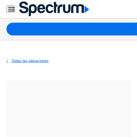
Residencial
Business
Paquetes
Internet
TV
Todas las ubicaciones
Móvil
Teléfono
Residencial
Business
Contáctanos
Inglés