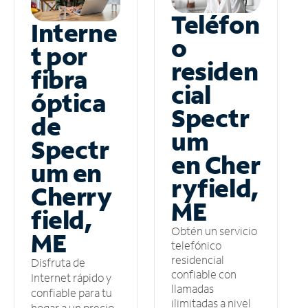
Teléfon
Interne
o
t por
residen
fibra
cial
óptica
Spectr
de
um
Spectr
en Cher
um en
ryfield,
Cherry
ME
field,
Obtén un servicio
ME
telefónico
residencial
Disfruta de
confiable con
Internet rápido y
llamadas
confiable para tu
ilimitadas a nivel
hogar a un precio