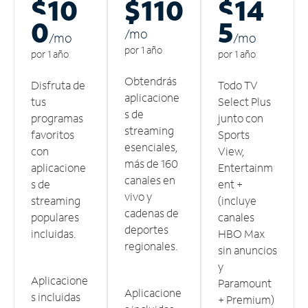
$10
$110
$14
0
5
/m
o
/m
o
/m
o
por 1 año
por 1 año
por 1 año
Obtendrás
Disfruta de
Todo TV
aplicacione
tus
Select Plus
s de
programas
junto con
streaming
favoritos
Sports
esenciales,
con
View,
más de 160
aplicacione
Entertainm
canales en
s de
ent +
vivo y
streaming
(incluye
cadenas de
populares
canales
deportes
incluidas.
HBO Max
regionales.
sin anuncios
y
Aplicacione
Paramount
Aplicacione
s incluidas
+ Premium)