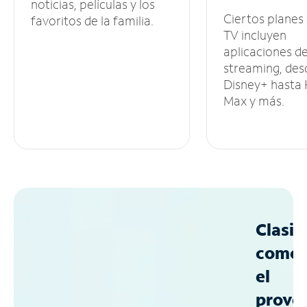
noticias, películas y los
Ciertos planes
favoritos de la familia.
TV incluyen
aplicaciones d
streaming, des
Disney+ hasta
Max y más.
Clasif
como
el
prove