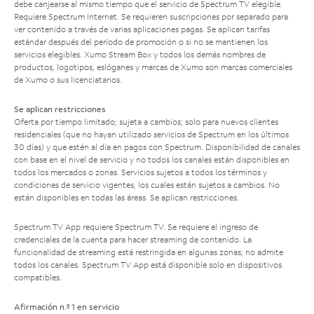
debe canjearse al mismo tiempo que el servicio de Spectrum TV elegible.
Requiere Spectrum Internet. Se requieren suscripciones por separado para
ver contenido a través de varias aplicaciones pagas. Se aplican tarifas
estándar después del período de promoción o si no se mantienen los
servicios elegibles. Xumo Stream Box y todos los demás nombres de
productos, logotipos, eslóganes y marcas de Xumo son marcas comerciales
de Xumo o sus licenciatarios.
Se aplican restricciones
Oferta por tiempo limitado; sujeta a cambios; solo para nuevos clientes
residenciales (que no hayan utilizado servicios de Spectrum en los últimos
30 días) y que estén al día en pagos con Spectrum. Disponibilidad de canales
con base en el nivel de servicio y no todos los canales están disponibles en
todos los mercados o zonas. Servicios sujetos a todos los términos y
condiciones de servicio vigentes, los cuales están sujetos a cambios. No
están disponibles en todas las áreas. Se aplican restricciones.
Spectrum TV App requiere Spectrum TV. Se requiere el ingreso de
credenciales de la cuenta para hacer streaming de contenido. La
funcionalidad de streaming está restringida en algunas zonas; no admite
todos los canales. Spectrum TV App está disponible solo en dispositivos
compatibles.
Afirmación n.º 1 en servicio