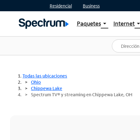
Residencial
Business
Paquetes
Internet
arrow_drop_down
arrow_drop
Ver paquetes
Spectr
Spectrum One
Planes
Mejores ofertas
Spectr
Ofertas en tu área
Intern
Todas las ubicaciones
Ohio
Chippewa Lake
Spectrum TV® y streaming en Chippewa Lake, OH