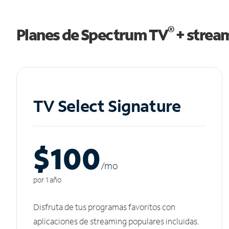
®
Planes de Spectrum TV
+ strea
TV Select Signature
$100
/m
o
por 1 año
Disfruta de tus programas favoritos con
aplicaciones de streaming populares incluidas.