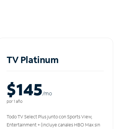
TV Platinum
$145
/m
o
por 1 año
Todo TV Select Plus junto con Sports View,
Entertainment + (incluye canales HBO Max sin