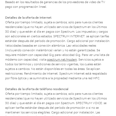
Basado en los resultados de ganancias de los proveedores de video de TV
pago con programación lineal.
Detalles de la oferta de Internet
Oferta por tiempo limitado; sujeta a cambios; solo para nuevos clientes
residenciales (que no hayan utilizado servicios de Spectrum en los últimos
30 días) y que estén al día en pagos con Spectrum. Los impuestos y cargos
son adicionales en ciertos estados. SPECTRUM INTERNET: se aplican tarifas
estándar después del período de promoción. Cargo adicional por instalación.
Velocidades basadas en conexión alámbrica. Las velocidades reales
(incluyendo conexión inalámbrica) varían y no están garantizadas. Se
requiere módem con capacidad Gig para velocidad Gig. Para ver una lista de
módems con capacidad, visita
spectrum.net/modem
. Servicios sujetos a
todos los términos y condiciones de servicio vigentes, los cuales están
sujetos a cambios. No están disponibles en todas las áreas. Se aplican
restricciones. Rendimiento de Internet: Spectrum Internet está respaldado
por fibra óptica y se suministra a la propiedad mediante una red HFC.
Detalles de la oferta de teléfono residencial
Oferta por tiempo limitado; sujeta a cambios; solo para nuevos clientes
residenciales (que no hayan utilizado servicios de Spectrum en los últimos
30 días) y que estén al día en pagos con Spectrum. SPECTRUM VOICE: se
aplican tarifas estándar después del período de promoción o si no se
mantienen los servicios elegibles. Cargo adicional por instalación. Las