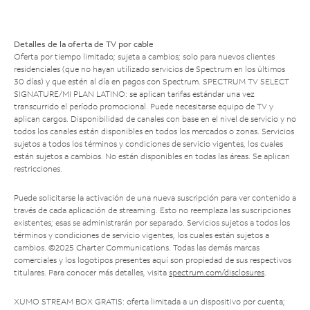
Detalles de la oferta de TV por cable
Oferta por tiempo limitado; sujeta a cambios; solo para nuevos clientes
residenciales (que no hayan utilizado servicios de Spectrum en los últimos
30 días) y que estén al día en pagos con Spectrum. SPECTRUM TV SELECT
SIGNATURE/MI PLAN LATINO: se aplican tarifas estándar una vez
transcurrido el período promocional. Puede necesitarse equipo de TV y
aplican cargos. Disponibilidad de canales con base en el nivel de servicio y no
todos los canales están disponibles en todos los mercados o zonas. Servicios
sujetos a todos los términos y condiciones de servicio vigentes, los cuales
están sujetos a cambios. No están disponibles en todas las áreas. Se aplican
restricciones.
Puede solicitarse la activación de una nueva suscripción para ver contenido a
través de cada aplicación de streaming. Esto no reemplaza las suscripciones
existentes; esas se administrarán por separado. Servicios sujetos a todos los
términos y condiciones de servicio vigentes, los cuales están sujetos a
cambios. ©2025 Charter Communications. Todas las demás marcas
comerciales y los logotipos presentes aquí son propiedad de sus respectivos
titulares. Para conocer más detalles, visita
spectrum.com/disclosures
.
XUMO STREAM BOX GRATIS: oferta limitada a un dispositivo por cuenta;