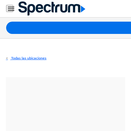
Residencial
Business
Paquetes
Internet
TV
Todas las ubicaciones
Móvil
Teléfono
Residencial
Business
Contáctanos
Inglés