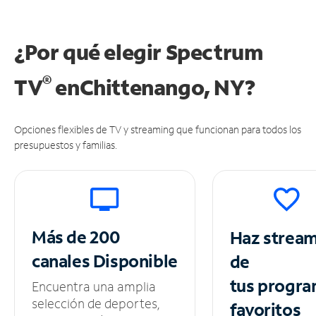
¿Por qué elegir Spectrum
®
TV
en
Chittenango, NY?
Opciones flexibles de TV y streaming que funcionan para todos los
presupuestos y familias.
Más de 200
Haz strea
canales
Disponible
de
tus
progra
Encuentra una amplia
selección de deportes,
favoritos