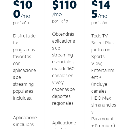
$10
$110
$14
0
5
/m
o
/m
o
/m
o
por 1 año
por 1 año
por 1 año
Obtendrás
Disfruta de
Todo TV
aplicacione
tus
Select Plus
s de
programas
junto con
streaming
favoritos
Sports
esenciales,
con
View,
más de 160
aplicacione
Entertainm
canales en
s de
ent +
vivo y
streaming
(incluye
cadenas de
populares
canales
deportes
incluidas.
HBO Max
regionales.
sin anuncios
y
Aplicacione
Paramount
Aplicacione
s incluidas
+ Premium)