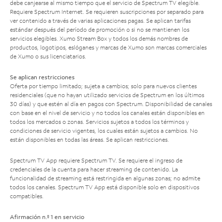
debe canjearse al mismo tiempo que el servicio de Spectrum TV elegible.
Requiere Spectrum Internet. Se requieren suscripciones por separado para
ver contenido a través de varias aplicaciones pagas. Se aplican tarifas
estándar después del período de promoción o si no se mantienen los
servicios elegibles. Xumo Stream Box y todos los demás nombres de
productos, logotipos, eslóganes y marcas de Xumo son marcas comerciales
de Xumo o sus licenciatarios.
Se aplican restricciones
Oferta por tiempo limitado; sujeta a cambios; solo para nuevos clientes
residenciales (que no hayan utilizado servicios de Spectrum en los últimos
30 días) y que estén al día en pagos con Spectrum. Disponibilidad de canales
con base en el nivel de servicio y no todos los canales están disponibles en
todos los mercados o zonas. Servicios sujetos a todos los términos y
condiciones de servicio vigentes, los cuales están sujetos a cambios. No
están disponibles en todas las áreas. Se aplican restricciones.
Spectrum TV App requiere Spectrum TV. Se requiere el ingreso de
credenciales de la cuenta para hacer streaming de contenido. La
funcionalidad de streaming está restringida en algunas zonas; no admite
todos los canales. Spectrum TV App está disponible solo en dispositivos
compatibles.
Afirmación n.º 1 en servicio