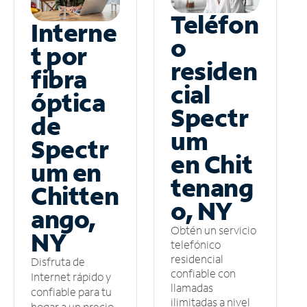
Teléfon
Interne
o
t por
residen
fibra
cial
óptica
Spectr
de
um
Spectr
en Chit
um en
tenang
Chitten
o, NY
ango,
Obtén un servicio
NY
telefónico
residencial
Disfruta de
confiable con
Internet rápido y
llamadas
confiable para tu
ilimitadas a nivel
hogar a un precio