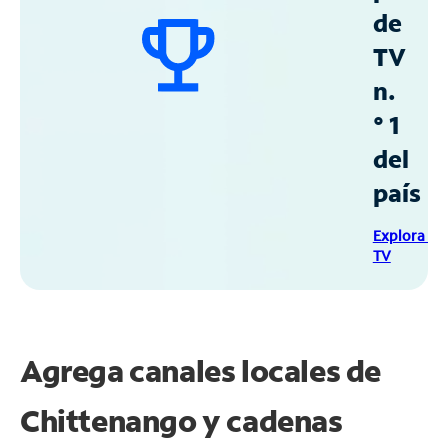
de
TV
n.
° 1
del
país
Explora Sp
TV
Agrega canales locales de
Chittenango y cadenas