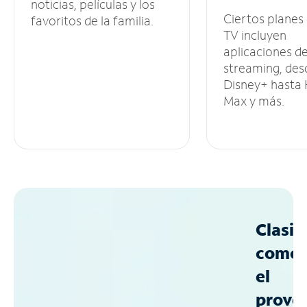
noticias, películas y los
Ciertos planes
favoritos de la familia.
TV incluyen
aplicaciones d
streaming, des
Disney+ hasta
Max y más.
Clasif
como
el
prove