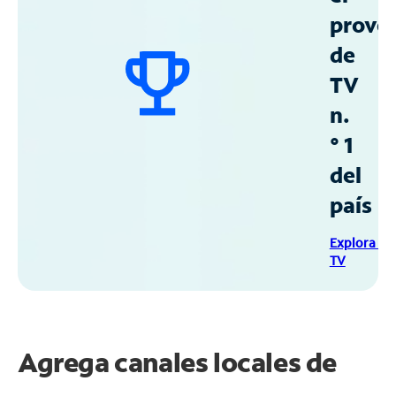
prove
de
TV
n.
° 1
del
país
Explora Sp
TV
Agrega canales locales de