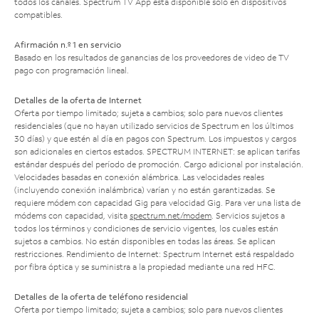
todos los canales. Spectrum TV App está disponible solo en dispositivos
compatibles.
Afirmación n.º 1 en servicio
Basado en los resultados de ganancias de los proveedores de video de TV
pago con programación lineal.
Detalles de la oferta de Internet
Oferta por tiempo limitado; sujeta a cambios; solo para nuevos clientes
residenciales (que no hayan utilizado servicios de Spectrum en los últimos
30 días) y que estén al día en pagos con Spectrum. Los impuestos y cargos
son adicionales en ciertos estados. SPECTRUM INTERNET: se aplican tarifas
estándar después del período de promoción. Cargo adicional por instalación.
Velocidades basadas en conexión alámbrica. Las velocidades reales
(incluyendo conexión inalámbrica) varían y no están garantizadas. Se
requiere módem con capacidad Gig para velocidad Gig. Para ver una lista de
módems con capacidad, visita
spectrum.net/modem
. Servicios sujetos a
todos los términos y condiciones de servicio vigentes, los cuales están
sujetos a cambios. No están disponibles en todas las áreas. Se aplican
restricciones. Rendimiento de Internet: Spectrum Internet está respaldado
por fibra óptica y se suministra a la propiedad mediante una red HFC.
Detalles de la oferta de teléfono residencial
Oferta por tiempo limitado; sujeta a cambios; solo para nuevos clientes