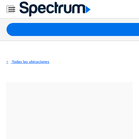
Residencial
Business
Paquetes
Internet
TV
Todas las ubicaciones
Móvil
Teléfono
Residencial
Business
Contáctanos
Inglés