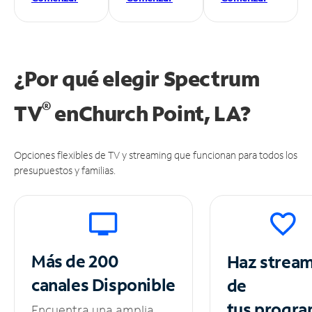
¿Por qué elegir Spectrum
®
TV
en
Church Point, LA?
Opciones flexibles de TV y streaming que funcionan para todos los
presupuestos y familias.
Más de 200
Haz strea
canales
Disponible
de
tus
progra
Encuentra una amplia