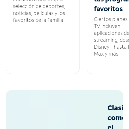
selección de deportes,
favoritos
noticias, películas y los
Ciertos planes
favoritos de la familia.
TV incluyen
aplicaciones d
streaming, des
Disney+ hasta
Max y más.
Clasif
como
el