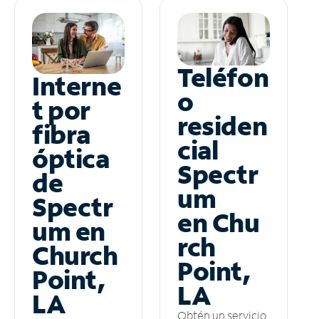
Teléfon
Interne
o
t por
residen
fibra
cial
óptica
Spectr
de
um
Spectr
en Chu
um en
rch
Church
Point,
Point,
LA
LA
Obtén un servicio