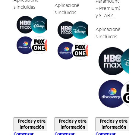
Paramount
Aplicacione
s incluidas
+ Premium)
s incluidas
y STARZ.
Aplicacione
s incluidas
Precios y otra
Precios y otra
Precios y otra
información
información
información
Comenzar
Comenzar
Comenzar