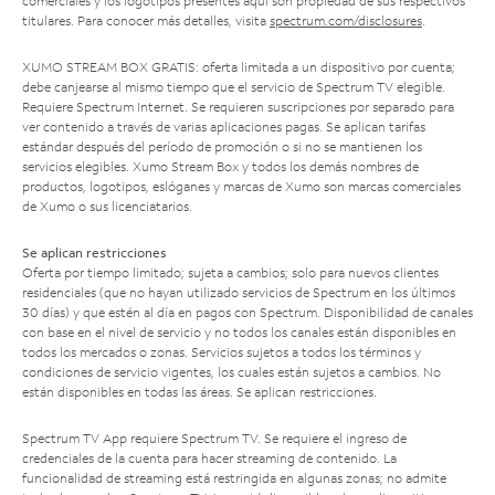
comerciales y los logotipos presentes aquí son propiedad de sus respectivos
titulares. Para conocer más detalles, visita
spectrum.com/disclosures
.
XUMO STREAM BOX GRATIS: oferta limitada a un dispositivo por cuenta;
debe canjearse al mismo tiempo que el servicio de Spectrum TV elegible.
Requiere Spectrum Internet. Se requieren suscripciones por separado para
ver contenido a través de varias aplicaciones pagas. Se aplican tarifas
estándar después del período de promoción o si no se mantienen los
servicios elegibles. Xumo Stream Box y todos los demás nombres de
productos, logotipos, eslóganes y marcas de Xumo son marcas comerciales
de Xumo o sus licenciatarios.
Se aplican restricciones
Oferta por tiempo limitado; sujeta a cambios; solo para nuevos clientes
residenciales (que no hayan utilizado servicios de Spectrum en los últimos
30 días) y que estén al día en pagos con Spectrum. Disponibilidad de canales
con base en el nivel de servicio y no todos los canales están disponibles en
todos los mercados o zonas. Servicios sujetos a todos los términos y
condiciones de servicio vigentes, los cuales están sujetos a cambios. No
están disponibles en todas las áreas. Se aplican restricciones.
Spectrum TV App requiere Spectrum TV. Se requiere el ingreso de
credenciales de la cuenta para hacer streaming de contenido. La
funcionalidad de streaming está restringida en algunas zonas; no admite