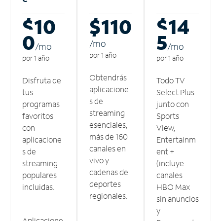
$10
$110
$14
0
5
/m
o
/m
o
/m
o
por 1 año
por 1 año
por 1 año
Obtendrás
Disfruta de
Todo TV
aplicacione
tus
Select Plus
s de
programas
junto con
streaming
favoritos
Sports
esenciales,
con
View,
más de 160
aplicacione
Entertainm
canales en
s de
ent +
vivo y
streaming
(incluye
cadenas de
populares
canales
deportes
incluidas.
HBO Max
regionales.
sin anuncios
y
Aplicacione