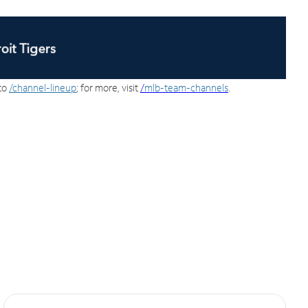
 to
/channel-lineup
; for more, visit
/
mlb-team-channels
.