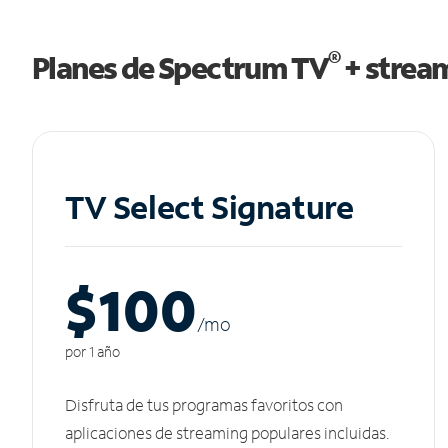
®
Planes de Spectrum TV
+ strea
TV Select Signature
$100
/m
o
por 1 año
Disfruta de tus programas favoritos con
aplicaciones de streaming populares incluidas.