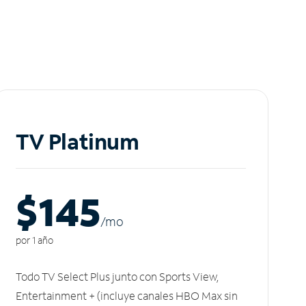
TV Platinum
$145
/m
o
por 1 año
Todo TV Select Plus junto con Sports View,
Entertainment + (incluye canales HBO Max sin