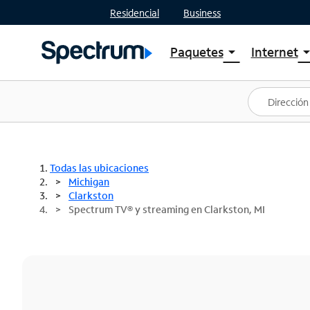
Residencial
Business
Paquetes
Internet
arrow_drop_down
arrow_drop
Ver paquetes
Spectr
Spectrum One
Planes
Mejores ofertas
Spectr
Ofertas en tu área
Intern
Todas las ubicaciones
Michigan
Clarkston
Spectrum TV® y streaming en Clarkston, MI