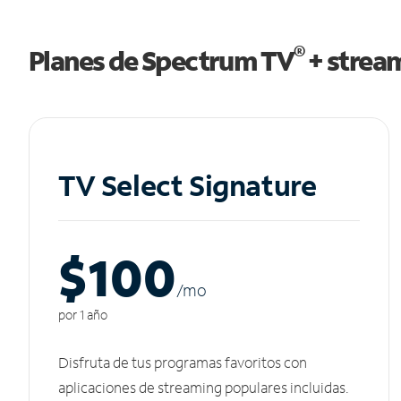
®
Planes de Spectrum TV
+ strea
TV Select Signature
$100
/m
o
por 1 año
Disfruta de tus programas favoritos con
aplicaciones de streaming populares incluidas.