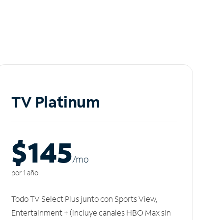
TV Platinum
$145
/m
o
por 1 año
Todo TV Select Plus junto con Sports View,
Entertainment + (incluye canales HBO Max sin