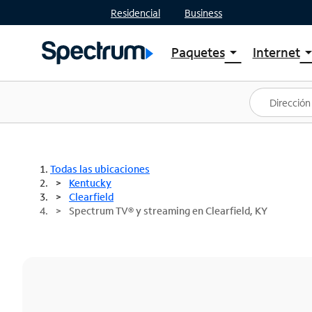
Residencial
Business
Paquetes
Internet
arrow_drop_down
arrow_drop
Ver paquetes
Spectr
Spectrum One
Planes
Mejores ofertas
Spectr
Ofertas en tu área
Intern
Todas las ubicaciones
Kentucky
Clearfield
Spectrum TV® y streaming en Clearfield, KY