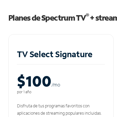
®
Planes de Spectrum TV
+ strea
TV Select Signature
$100
/m
o
por 1 año
Disfruta de tus programas favoritos con
aplicaciones de streaming populares incluidas.