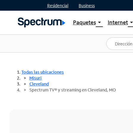
Residencial
Business
Paquetes
Internet
arrow_drop_down
arrow_drop
Ver paquetes
Spectr
Spectrum One
Planes
Mejores ofertas
Spectr
Ofertas en tu área
Intern
Todas las ubicaciones
Misuri
Cleveland
Spectrum TV® y streaming en Cleveland, MO