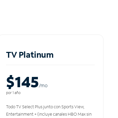
TV Platinum
$145
/m
o
por 1 año
Todo TV Select Plus junto con Sports View,
Entertainment + (incluye canales HBO Max sin