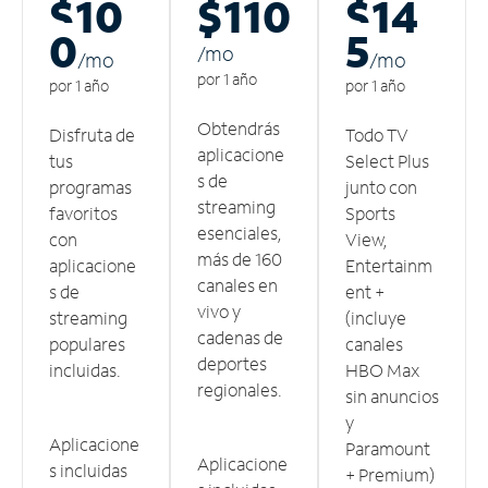
$10
$110
$14
0
5
/m
o
/m
o
/m
o
por 1 año
por 1 año
por 1 año
Obtendrás
Disfruta de
Todo TV
aplicacione
tus
Select Plus
s de
programas
junto con
streaming
favoritos
Sports
esenciales,
con
View,
más de 160
aplicacione
Entertainm
canales en
s de
ent +
vivo y
streaming
(incluye
cadenas de
populares
canales
deportes
incluidas.
HBO Max
regionales.
sin anuncios
y
Aplicacione
Paramount
Aplicacione
s incluidas
+ Premium)