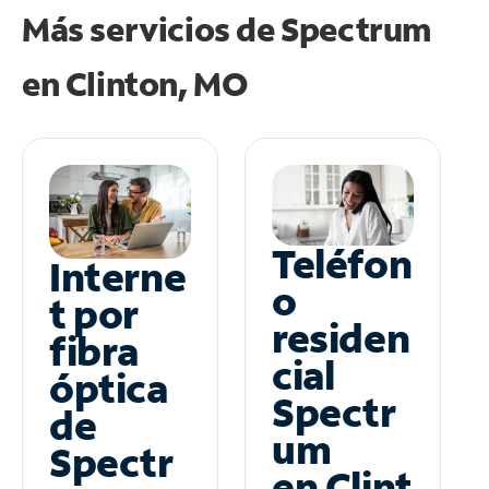
Más servicios de Spectrum
en
Clinton, MO
Teléfon
Interne
o
t por
residen
fibra
cial
óptica
Spectr
de
um
Spectr
en Clint