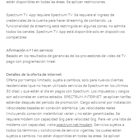
están disponibles en todas las áreas. Se aplican restricciones.
Spectrum TV App requiere Spectrum TV. Se requiere el ingreso de
credenciales de la cuenta para hacer streaming de contenido. La
funcionalidad de streaming está restringida en algunas zonas; no admite
todos los canales. Spectrum TV App está disponible solo en dispositivos
compatibles.
Afirmación n.º 1 en servicio
Basado en los resultados de ganancias de los proveedores de video de TV
pago con programación lineal.
Detalles de la oferta de Internet
Oferta por tiempo limitado; sujeta a cambios; solo para nuevos clientes
residenciales (que no hayan utilizado servicios de Spectrum en los últimos
30 días) y que estén al día en pagos con Spectrum. Los impuestos y cargos
son adicionales en ciertos estados. SPECTRUM INTERNET: se aplican tarifas
estándar después del período de promoción. Cargo adicional por instalación.
Velocidades basadas en conexión alámbrica. Las velocidades reales
(incluyendo conexión inalámbrica) varían y no están garantizadas. Se
requiere módem con capacidad Gig para velocidad Gig. Para ver una lista de
módems con capacidad, visita
spectrum.net/modem
. Servicios sujetos a
todos los términos y condiciones de servicio vigentes, los cuales están
sujetos a cambios. No están disponibles en todas las áreas. Se aplican