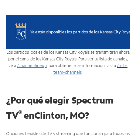
Los partidos locales de los Kansas City Royals se transmitirán ahora
por el canal de los Kansas City Royals. Para ver tu lista de canales,
ve a
/channel-lineup
; para obtener más información, visita
/
mlb-
team-channels
.
¿Por qué elegir Spectrum
®
TV
en
Clinton, MO?
Opciones flexibles de TV y streaming que funcionan para todos los