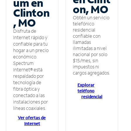
um en
on, MO
Clinton
Obtén un servicio
, MO
telefónico
residencial
Disfruta de
confiable con
Internet rápido y
llamadas
confiable para tu
ilimitadas a nivel
hogar a un precio
nacional por solo
económico.
$15/mes, sin
Spectrum
impuestos ni
Internet® está
cargos agregados.
respaldado por
tecnología de
Explorar
fibra óptica y
teléfono
conectado a las
residencial
instalaciones por
líneas coaxiales.
Ver ofertas de
Internet