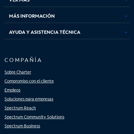
pestaña
pestaña
pestaña
pestaña
nueva
nueva
nueva
nueva
MÁS INFORMACIÓN
AYUDA Y ASISTENCIA TÉCNICA
COMPAÑÍA
Sobre Charter
Compromiso con el cliente
Empleos
Soluciones para empresas
Spectrum Reach
Spectrum Community Solutions
Spectrum Business