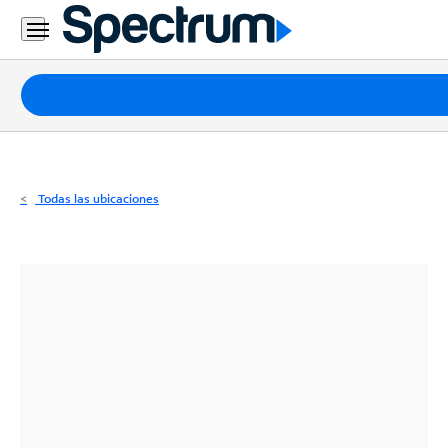
Residencial
Business
Paquetes
Internet
TV
Todas las ubicaciones
Móvil
Teléfono
Residencial
Business
Contáctanos
Inglés