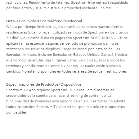
restricciones. Rendimiento de Internet: Spectrum Internet está respaldado
por fibra óptica y se suministra a la propiedad mediante una red HFC.
Detalles de la oferta de teléfono residencial
Oferta por tiempo limitado; sujeta a cambios; solo para nuevos clientes
residenciales (que no hayan utilizado servicios de Spectrum en los últimos
30 días) y que estén al día en pagos con Spectrum. SPECTRUM VOICE: se
aplican tarifas estándar después del período de promoción o si no se
mantienen los servicios elegibles. Cargo adicional por instalación. Las
llamadas ilimitadas incluyen llamadas en Estados Unidos, Canadá, México,
Puerto Rico, Guam, las Islas Vírgenes y más. Servicios sujetos a todos los
términos y condiciones de servicio vigentes, los cuales están sujetos a
cambios. No están disponibles en todas las áreas. Se aplican restricciones.
Especificaciones de Productos/Dispositivos
Spectrum TV App requiere Spectrum TV. Se requiere el ingreso de
credenciales de la cuenta para hacer streaming de contenido. La
funcionalidad de streaming está restringida en algunas zonas; no admite
todos los canales. Spectrum TV App está disponible solo en dispositivos
compatibles.