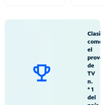
Clasif
como
el
prove
de
TV
n.
° 1
del