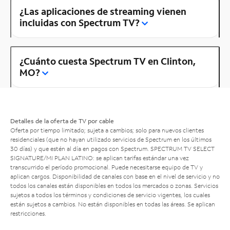
¿Las aplicaciones de streaming vienen
incluidas con Spectrum TV?
¿Cuánto cuesta Spectrum TV en Clinton,
MO?
Detalles de la oferta de TV por cable
Oferta por tiempo limitado; sujeta a cambios; solo para nuevos clientes
residenciales (que no hayan utilizado servicios de Spectrum en los últimos
30 días) y que estén al día en pagos con Spectrum. SPECTRUM TV SELECT
SIGNATURE/MI PLAN LATINO: se aplican tarifas estándar una vez
transcurrido el período promocional. Puede necesitarse equipo de TV y
aplican cargos. Disponibilidad de canales con base en el nivel de servicio y no
todos los canales están disponibles en todos los mercados o zonas. Servicios
sujetos a todos los términos y condiciones de servicio vigentes, los cuales
están sujetos a cambios. No están disponibles en todas las áreas. Se aplican
restricciones.