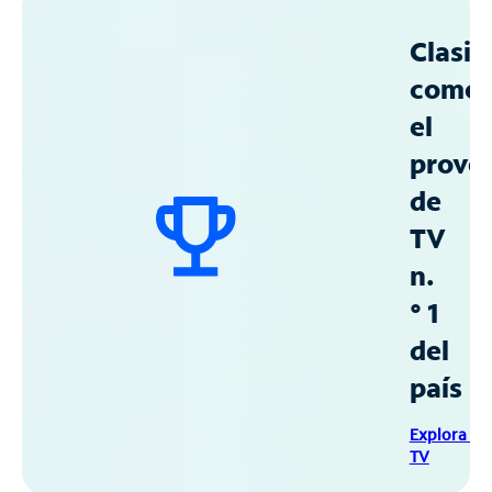
Clasif
como
el
prove
de
TV
n.
° 1
del
país
Explora Sp
TV