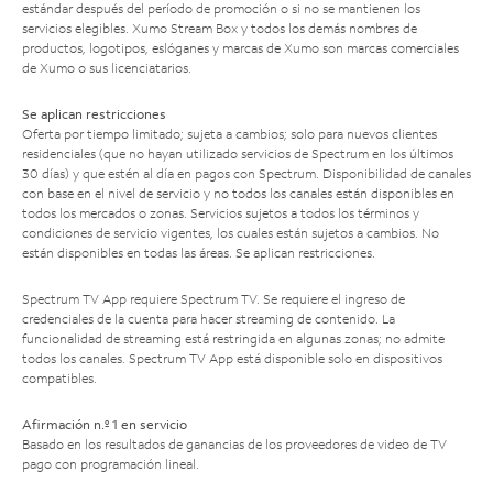
estándar después del período de promoción o si no se mantienen los
servicios elegibles. Xumo Stream Box y todos los demás nombres de
productos, logotipos, eslóganes y marcas de Xumo son marcas comerciales
de Xumo o sus licenciatarios.
Se aplican restricciones
Oferta por tiempo limitado; sujeta a cambios; solo para nuevos clientes
residenciales (que no hayan utilizado servicios de Spectrum en los últimos
30 días) y que estén al día en pagos con Spectrum. Disponibilidad de canales
con base en el nivel de servicio y no todos los canales están disponibles en
todos los mercados o zonas. Servicios sujetos a todos los términos y
condiciones de servicio vigentes, los cuales están sujetos a cambios. No
están disponibles en todas las áreas. Se aplican restricciones.
Spectrum TV App requiere Spectrum TV. Se requiere el ingreso de
credenciales de la cuenta para hacer streaming de contenido. La
funcionalidad de streaming está restringida en algunas zonas; no admite
todos los canales. Spectrum TV App está disponible solo en dispositivos
compatibles.
Afirmación n.º 1 en servicio
Basado en los resultados de ganancias de los proveedores de video de TV
pago con programación lineal.