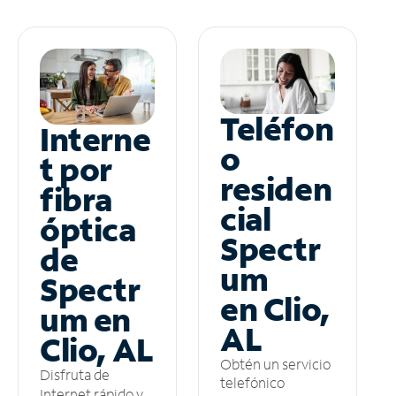
Teléfon
Interne
o
t por
residen
fibra
cial
óptica
Spectr
de
um
Spectr
en Clio,
um en
AL
Clio, AL
Obtén un servicio
Disfruta de
telefónico
Internet rápido y