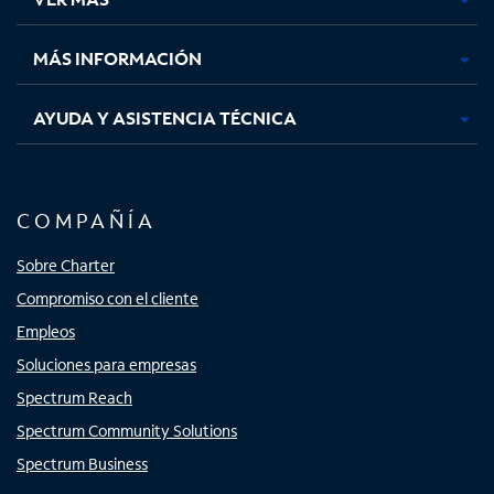
pestaña
pestaña
pestaña
pestaña
nueva
nueva
nueva
nueva
MÁS INFORMACIÓN
AYUDA Y ASISTENCIA TÉCNICA
COMPAÑÍA
Sobre Charter
Compromiso con el cliente
Empleos
Soluciones para empresas
Spectrum Reach
Spectrum Community Solutions
Spectrum Business