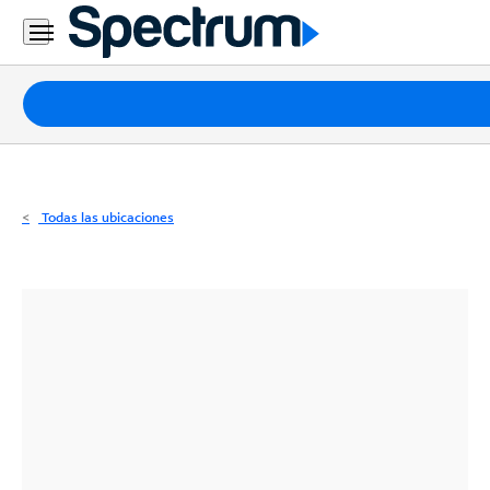
Residencial
Business
Paquetes
Internet
TV
Todas las ubicaciones
Móvil
Teléfono
Residencial
Business
Contáctanos
Inglés