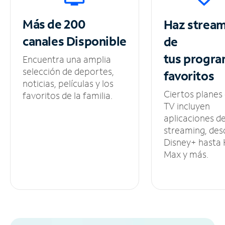
Más de 200
Haz strea
canales
Disponible
de
tus
progra
Encuentra una amplia
selección de deportes,
favoritos
noticias, películas y los
Ciertos planes
favoritos de la familia.
TV incluyen
aplicaciones d
streaming, des
Disney+ hasta
Max y más.