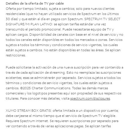
Detalles de la oferta de TV por cable
Oferta por tiempo limitado; sujeta a cambios; solo para nuevos clientes
residenciales (que no hayan utilizado servicios de Spectrum en los últimos
30 días) y que estén al día en pagos con Spectrum. SPECTRUM TV SELECT
SIGNATURE/MI PLAN LATINO: se aplican tarifas estándar una vez
transcurrido el período promocional. Puede necesitarse equipo de TV y
aplican cargos. Disponibilidad de canales con base en el nivel de servicio y no
todos los canales están disponibles en todos los mercados o zonas. Servicios
sujetos a todos los términos y condiciones de servicio vigentes, los cuales
están sujetos a cambios. No están disponibles en todas las áreas. Se aplican
restricciones.
Puede solicitarse la activación de una nueva suscripción para ver contenido a
través de cada aplicación de streaming. Esto no reemplaza las suscripciones
existentes; esas se administrarán por separado. Servicios sujetos a todos los
términos y condiciones de servicio vigentes, los cuales están sujetos a
cambios. ©2025 Charter Communications. Todas las demás marcas
comerciales y los logotipos presentes aquí son propiedad de sus respectivos
titulares. Para conocer más detalles, visita
spectrum.com/disclosures
.
XUMO STREAM BOX GRATIS: oferta limitada a un dispositivo por cuenta;
debe canjearse al mismo tiempo que el servicio de Spectrum TV elegible.
Requiere Spectrum Internet. Se requieren suscripciones por separado para
ver contenido a través de varias aplicaciones pagas. Se aplican tarifas