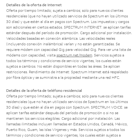
Detalles de la oferta de Internet
Oferta por tiempo limitado; sujeta a cambios; solo para nuevos clientes
residenciales (que no hayan utilizado servicios de Spectrum en los últimos
30 días) y que estén al día en pagos con Spectrum. Los impuestos y cargos
son adicionales en ciertos estados. SPECTRUM INTERNET: se aplican tarifas
estándar después del período de promoción. Cargo adicional por instalación.
Velocidades basadas en conexión alámbrica. Las velocidades reales
(incluyendo conexión inalámbrica) varían y no están garantizadas. Se
requiere módem con capacidad Gig para velocidad Gig. Para ver una lista de
módems con capacidad, visita
spectrum.net/modem
. Servicios sujetos a
todos los términos y condiciones de servicio vigentes, los cuales están
sujetos a cambios. No están disponibles en todas las áreas. Se aplican
restricciones. Rendimiento de Internet: Spectrum Internet está respaldado
por fibra óptica y se suministra a la propiedad mediante una red HFC.
Detalles de la oferta de teléfono residencial
Oferta por tiempo limitado; sujeta a cambios; solo para nuevos clientes
residenciales (que no hayan utilizado servicios de Spectrum en los últimos
30 días) y que estén al día en pagos con Spectrum. SPECTRUM VOICE: se
aplican tarifas estándar después del período de promoción o si no se
mantienen los servicios elegibles. Cargo adicional por instalación. Las
llamadas ilimitadas incluyen llamadas en Estados Unidos, Canadá, México,
Puerto Rico, Guam, las Islas Vírgenes y más. Servicios sujetos a todos los
términos y condiciones de servicio vigentes, los cuales están sujetos a