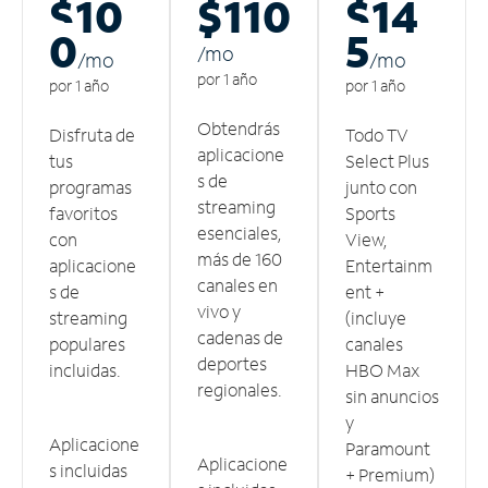
$10
$110
$14
0
5
/m
o
/m
o
/m
o
por 1 año
por 1 año
por 1 año
Obtendrás
Disfruta de
Todo TV
aplicacione
tus
Select Plus
s de
programas
junto con
streaming
favoritos
Sports
esenciales,
con
View,
más de 160
aplicacione
Entertainm
canales en
s de
ent +
vivo y
streaming
(incluye
cadenas de
populares
canales
deportes
incluidas.
HBO Max
regionales.
sin anuncios
y
Aplicacione
Paramount
Aplicacione
s incluidas
+ Premium)