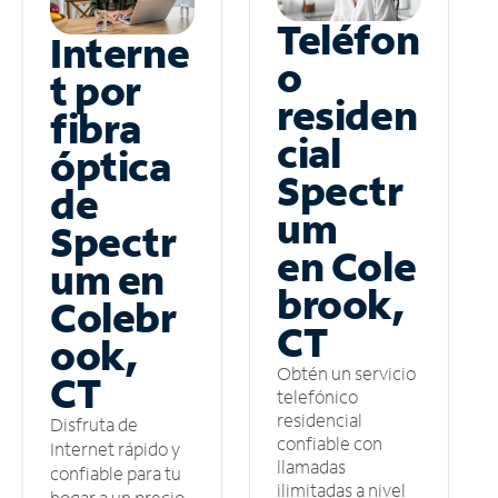
Teléfon
Interne
o
t por
residen
fibra
cial
óptica
Spectr
de
um
Spectr
en Cole
um en
brook,
Colebr
CT
ook,
Obtén un servicio
CT
telefónico
residencial
Disfruta de
confiable con
Internet rápido y
llamadas
confiable para tu
ilimitadas a nivel
hogar a un precio