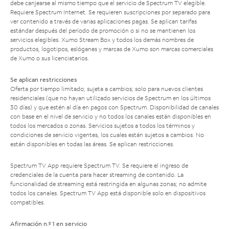
debe canjearse al mismo tiempo que el servicio de Spectrum TV elegible.
Requiere Spectrum Internet. Se requieren suscripciones por separado para
ver contenido a través de varias aplicaciones pagas. Se aplican tarifas
estándar después del período de promoción o si no se mantienen los
servicios elegibles. Xumo Stream Box y todos los demás nombres de
productos, logotipos, eslóganes y marcas de Xumo son marcas comerciales
de Xumo o sus licenciatarios.
Se aplican restricciones
Oferta por tiempo limitado; sujeta a cambios; solo para nuevos clientes
residenciales (que no hayan utilizado servicios de Spectrum en los últimos
30 días) y que estén al día en pagos con Spectrum. Disponibilidad de canales
con base en el nivel de servicio y no todos los canales están disponibles en
todos los mercados o zonas. Servicios sujetos a todos los términos y
condiciones de servicio vigentes, los cuales están sujetos a cambios. No
están disponibles en todas las áreas. Se aplican restricciones.
Spectrum TV App requiere Spectrum TV. Se requiere el ingreso de
credenciales de la cuenta para hacer streaming de contenido. La
funcionalidad de streaming está restringida en algunas zonas; no admite
todos los canales. Spectrum TV App está disponible solo en dispositivos
compatibles.
Afirmación n.º 1 en servicio