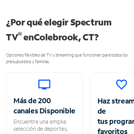
¿Por qué elegir Spectrum
®
TV
en
Colebrook, CT?
Opciones flexibles de TV y streaming que funcionan para todos los
presupuestos y familias.
Más de 200
Haz strea
canales
Disponible
de
tus
progra
Encuentra una amplia
selección de deportes,
favoritos