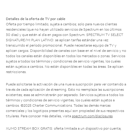
Detalles de la oferta de TV por cable
Oferta por tiempo limitado; sujeta a cambios; solo para nuevos clientes
residenciales (que no hayan utilizado servicios de Spectrum en los últimos
30 días) y que estén al día en pagos con Spectrum. SPECTRUM TV SELECT
SIGNATURE/MI PLAN LATINO: se aplican tarifas estándar una vez
transcurrido el período promocional. Puede necesitarse equipo de TV y
aplican cargos. Disponibilidad de canales con base en el nivel de servicio y no
todos los canales están disponibles en todos los mercados o zonas. Servicios
sujetos a todos los términos y condiciones de servicio vigentes, los cuales
están sujetos a cambios. No están disponibles en todas las áreas. Se aplican
restricciones.
Puede solicitarse la activación de una nueva suscripción para ver contenido a
través de cada aplicación de streaming. Esto no reemplaza las suscripciones
existentes; esas se administrarán por separado. Servicios sujetos a todos los
términos y condiciones de servicio vigentes, los cuales están sujetos a
cambios. ©2025 Charter Communications. Todas las demás marcas
comerciales y los logotipos presentes aquí son propiedad de sus respectivos
titulares. Para conocer más detalles, visita
spectrum.com/disclosures
.
XUMO STREAM BOX GRATIS: oferta limitada a un dispositivo por cuenta;