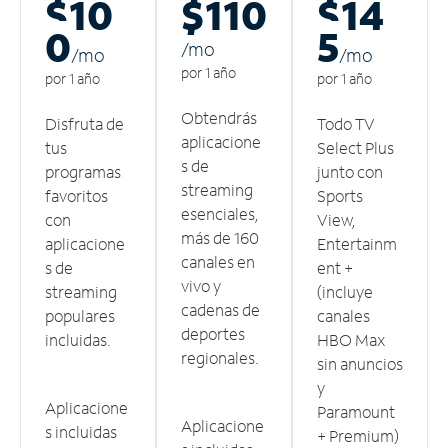
$10
$110
$14
0
5
/m
o
/m
o
/m
o
por 1 año
por 1 año
por 1 año
Obtendrás
Disfruta de
Todo TV
aplicacione
tus
Select Plus
s de
programas
junto con
streaming
favoritos
Sports
esenciales,
con
View,
más de 160
aplicacione
Entertainm
canales en
s de
ent +
vivo y
streaming
(incluye
cadenas de
populares
canales
deportes
incluidas.
HBO Max
regionales.
sin anuncios
y
Aplicacione
Paramount
Aplicacione
s incluidas
+ Premium)