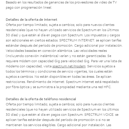
Basado en los resultados de ganancias de los proveedores de video de TV
pago con programación lineal.
Detalles de la oferta de Internet
Oferta por tiempo limitado; sujeta a cambios; solo para nuevos clientes
residenciales (que no hayan utilizado servicios de Spectrum en los últimos
30 días) y que estén al día en pagos con Spectrum. Los impuestos y cargos
son adicionales en ciertos estados. SPECTRUM INTERNET: se aplican tarifas
estándar después del período de promoción. Cargo adicional por instalación.
Velocidades basadas en conexión alámbrica. Las velocidades reales
(incluyendo conexión inalámbrica) varían y no están garantizadas. Se
requiere módem con capacidad Gig para velocidad Gig. Para ver una lista de
módems con capacidad, visita
spectrum.net/modem
. Servicios sujetos a
todos los términos y condiciones de servicio vigentes, los cuales están
sujetos a cambios. No están disponibles en todas las áreas. Se aplican
restricciones. Rendimiento de Internet: Spectrum Internet está respaldado
por fibra óptica y se suministra a la propiedad mediante una red HFC.
Detalles de la oferta de teléfono residencial
Oferta por tiempo limitado; sujeta a cambios; solo para nuevos clientes
residenciales (que no hayan utilizado servicios de Spectrum en los últimos
30 días) y que estén al día en pagos con Spectrum. SPECTRUM VOICE: se
aplican tarifas estándar después del período de promoción o si no se
mantienen los servicios elegibles. Cargo adicional por instalación. Las