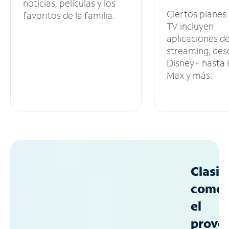
noticias, películas y los
Ciertos planes
favoritos de la familia.
TV incluyen
aplicaciones d
streaming, des
Disney+ hasta
Max y más.
Clasif
como
el
prove