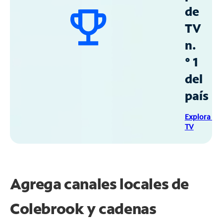
de
TV
n.
° 1
del
país
Explora Sp
TV
Agrega canales locales de
Colebrook y cadenas