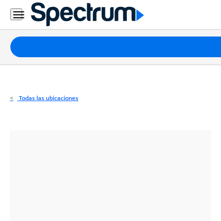
Residencial
Business
Paquetes
Internet
TV
Todas las ubicaciones
Móvil
Teléfono
Residencial
Business
Contáctanos
Inglés