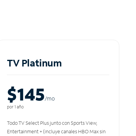
TV Platinum
$145
/m
o
por 1 año
Todo TV Select Plus junto con Sports View,
Entertainment + (incluye canales HBO Max sin