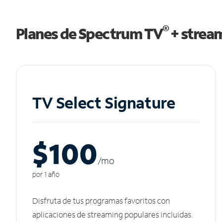
®
Planes de Spectrum TV
+ strea
TV Select Signature
$100
/m
o
por 1 año
Disfruta de tus programas favoritos con
aplicaciones de streaming populares incluidas.