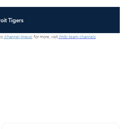
 to
/channel-lineup
; for more, visit
/
mlb-team-channels
.