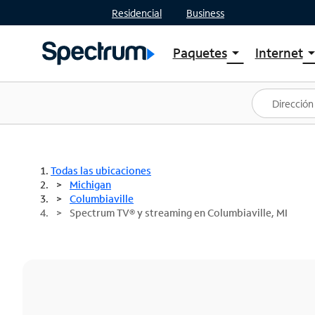
Residencial
Business
Paquetes
Internet
arrow_drop_down
arrow_drop
Ver paquetes
Spectr
Spectrum One
Planes
Mejores ofertas
Spectr
Ofertas en tu área
Intern
Todas las ubicaciones
Michigan
Columbiaville
Spectrum TV® y streaming en Columbiaville, MI