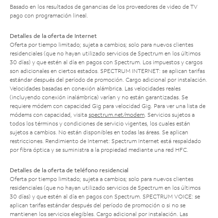
Basado en los resultados de ganancias de los proveedores de video de TV
pago con programación lineal.
Detalles de la oferta de Internet
Oferta por tiempo limitado; sujeta a cambios; solo para nuevos clientes
residenciales (que no hayan utilizado servicios de Spectrum en los últimos
30 días) y que estén al día en pagos con Spectrum. Los impuestos y cargos
son adicionales en ciertos estados. SPECTRUM INTERNET: se aplican tarifas
estándar después del período de promoción. Cargo adicional por instalación.
Velocidades basadas en conexión alámbrica. Las velocidades reales
(incluyendo conexión inalámbrica) varían y no están garantizadas. Se
requiere módem con capacidad Gig para velocidad Gig. Para ver una lista de
módems con capacidad, visita
spectrum.net/modem
. Servicios sujetos a
todos los términos y condiciones de servicio vigentes, los cuales están
sujetos a cambios. No están disponibles en todas las áreas. Se aplican
restricciones. Rendimiento de Internet: Spectrum Internet está respaldado
por fibra óptica y se suministra a la propiedad mediante una red HFC.
Detalles de la oferta de teléfono residencial
Oferta por tiempo limitado; sujeta a cambios; solo para nuevos clientes
residenciales (que no hayan utilizado servicios de Spectrum en los últimos
30 días) y que estén al día en pagos con Spectrum. SPECTRUM VOICE: se
aplican tarifas estándar después del período de promoción o si no se
mantienen los servicios elegibles. Cargo adicional por instalación. Las