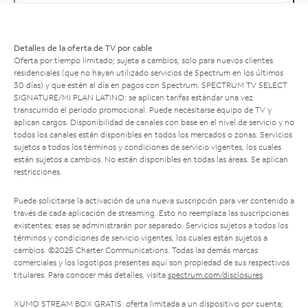
Detalles de la oferta de TV por cable
Oferta por tiempo limitado; sujeta a cambios; solo para nuevos clientes
residenciales (que no hayan utilizado servicios de Spectrum en los últimos
30 días) y que estén al día en pagos con Spectrum. SPECTRUM TV SELECT
SIGNATURE/MI PLAN LATINO: se aplican tarifas estándar una vez
transcurrido el período promocional. Puede necesitarse equipo de TV y
aplican cargos. Disponibilidad de canales con base en el nivel de servicio y no
todos los canales están disponibles en todos los mercados o zonas. Servicios
sujetos a todos los términos y condiciones de servicio vigentes, los cuales
están sujetos a cambios. No están disponibles en todas las áreas. Se aplican
restricciones.
Puede solicitarse la activación de una nueva suscripción para ver contenido a
través de cada aplicación de streaming. Esto no reemplaza las suscripciones
existentes; esas se administrarán por separado. Servicios sujetos a todos los
términos y condiciones de servicio vigentes, los cuales están sujetos a
cambios. ©2025 Charter Communications. Todas las demás marcas
comerciales y los logotipos presentes aquí son propiedad de sus respectivos
titulares. Para conocer más detalles, visita
spectrum.com/disclosures
.
XUMO STREAM BOX GRATIS: oferta limitada a un dispositivo por cuenta;