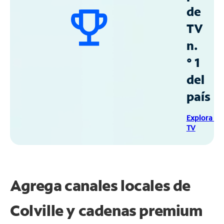
de
TV
n.
° 1
del
país
Explora Sp
TV
Agrega canales locales de
Colville y cadenas premium