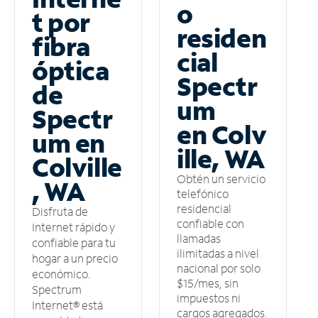
o
t por
residen
fibra
cial
óptica
Spectr
de
um
Spectr
en Colv
um en
ille, WA
Colville
Obtén un servicio
, WA
telefónico
residencial
Disfruta de
confiable con
Internet rápido y
llamadas
confiable para tu
ilimitadas a nivel
hogar a un precio
nacional por solo
económico.
$15/mes, sin
Spectrum
impuestos ni
Internet® está
cargos agregados.