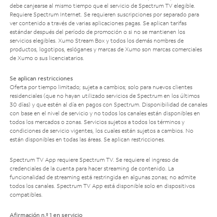
debe canjearse al mismo tiempo que el servicio de Spectrum TV elegible.
Requiere Spectrum Internet. Se requieren suscripciones por separado para
ver contenido a través de varias aplicaciones pagas. Se aplican tarifas
estándar después del período de promoción o si no se mantienen los
servicios elegibles. Xumo Stream Box y todos los demás nombres de
productos, logotipos, eslóganes y marcas de Xumo son marcas comerciales
de Xumo o sus licenciatarios.
Se aplican restricciones
Oferta por tiempo limitado; sujeta a cambios; solo para nuevos clientes
residenciales (que no hayan utilizado servicios de Spectrum en los últimos
30 días) y que estén al día en pagos con Spectrum. Disponibilidad de canales
con base en el nivel de servicio y no todos los canales están disponibles en
todos los mercados o zonas. Servicios sujetos a todos los términos y
condiciones de servicio vigentes, los cuales están sujetos a cambios. No
están disponibles en todas las áreas. Se aplican restricciones.
Spectrum TV App requiere Spectrum TV. Se requiere el ingreso de
credenciales de la cuenta para hacer streaming de contenido. La
funcionalidad de streaming está restringida en algunas zonas; no admite
todos los canales. Spectrum TV App está disponible solo en dispositivos
compatibles.
Afirmación n.º 1 en servicio