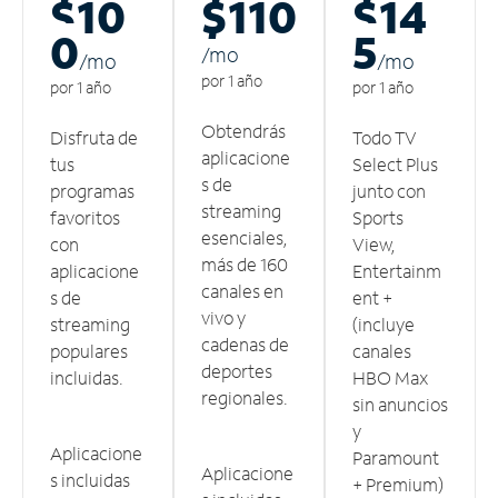
$10
$110
$14
0
5
/m
o
/m
o
/m
o
por 1 año
por 1 año
por 1 año
Obtendrás
Disfruta de
Todo TV
aplicacione
tus
Select Plus
s de
programas
junto con
streaming
favoritos
Sports
esenciales,
con
View,
más de 160
aplicacione
Entertainm
canales en
s de
ent +
vivo y
streaming
(incluye
cadenas de
populares
canales
deportes
incluidas.
HBO Max
regionales.
sin anuncios
y
Aplicacione
Paramount
Aplicacione
s incluidas
+ Premium)