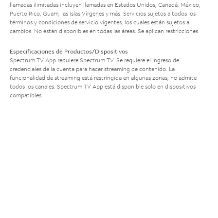
llamadas ilimitadas incluyen llamadas en Estados Unidos, Canadá, México,
Puerto Rico, Guam, las Islas Vírgenes y más. Servicios sujetos a todos los
términos y condiciones de servicio vigentes, los cuales están sujetos a
cambios. No están disponibles en todas las áreas. Se aplican restricciones.
Especificaciones de Productos/Dispositivos
Spectrum TV App requiere Spectrum TV. Se requiere el ingreso de
credenciales de la cuenta para hacer streaming de contenido. La
funcionalidad de streaming está restringida en algunas zonas; no admite
todos los canales. Spectrum TV App está disponible solo en dispositivos
compatibles.