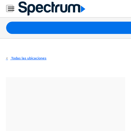
Residencial
Business
Paquetes
Internet
TV
Todas las ubicaciones
Móvil
Teléfono
Residencial
Business
Contáctanos
Inglés