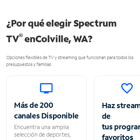
¿Por qué elegir Spectrum
®
TV
en
Colville, WA?
Opciones flexibles de TV y streaming que funcionan para todos los
presupuestos y familias.
Más de 200
Haz strea
canales
Disponible
de
tus
progra
Encuentra una amplia
selección de deportes,
favoritos