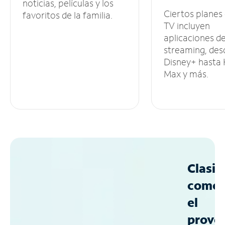
noticias, películas y los
Ciertos planes
favoritos de la familia.
TV incluyen
aplicaciones d
streaming, des
Disney+ hasta
Max y más.
Clasif
como
el
prove