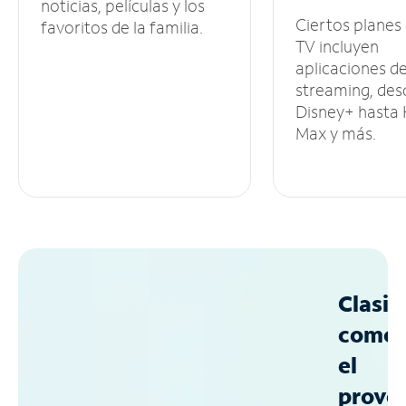
noticias, películas y los
Ciertos planes
favoritos de la familia.
TV incluyen
aplicaciones d
streaming, des
Disney+ hasta
Max y más.
Clasif
como
el
prove