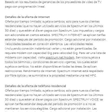
Basado en los resultados de ganancias de los proveedores de video de TV
pago con programación lineal.
Detalles de la oferta de Internet
Oferta por tiempo limitado; sujeta a cambios; solo para nuevos clientes
residenciales (que no hayan utilizado servicios de Spectrum en los últimos
30 días) y que estén al día en pagos con Spectrum. Los impuestos y cargos
son adicionales en ciertos estados. SPECTRUM INTERNET: se aplican tarifas
estándar después del período de promoción. Cargo adicional por instalación.
Velocidades basadas en conexión alámbrica. Las velocidades reales
(incluyendo conexión inalámbrica) varían y no están garantizadas. Se
requiere módem con capacidad Gig para velocidad Gig. Para ver una lista de
módems con capacidad, visita
spectrum.net/modem
. Servicios sujetos a
todos los términos y condiciones de servicio vigentes, los cuales están
sujetos a cambios. No están disponibles en todas las áreas. Se aplican
restricciones. Rendimiento de Internet: Spectrum Internet está respaldado
por fibra óptica y se suministra a la propiedad mediante una red HFC.
Detalles de la oferta de teléfono residencial
Oferta por tiempo limitado; sujeta a cambios; solo para nuevos clientes
residenciales (que no hayan utilizado servicios de Spectrum en los últimos
30 días) y que estén al día en pagos con Spectrum. SPECTRUM VOICE: se
aplican tarifas estándar después del período de promoción o si no se
mantienen los servicios elegibles. Cargo adicional por instalación. Las