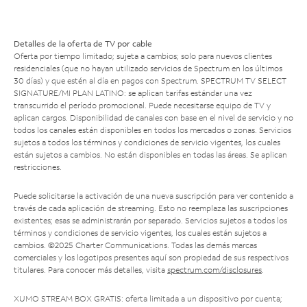
Detalles de la oferta de TV por cable
Oferta por tiempo limitado; sujeta a cambios; solo para nuevos clientes
residenciales (que no hayan utilizado servicios de Spectrum en los últimos
30 días) y que estén al día en pagos con Spectrum. SPECTRUM TV SELECT
SIGNATURE/MI PLAN LATINO: se aplican tarifas estándar una vez
transcurrido el período promocional. Puede necesitarse equipo de TV y
aplican cargos. Disponibilidad de canales con base en el nivel de servicio y no
todos los canales están disponibles en todos los mercados o zonas. Servicios
sujetos a todos los términos y condiciones de servicio vigentes, los cuales
están sujetos a cambios. No están disponibles en todas las áreas. Se aplican
restricciones.
Puede solicitarse la activación de una nueva suscripción para ver contenido a
través de cada aplicación de streaming. Esto no reemplaza las suscripciones
existentes; esas se administrarán por separado. Servicios sujetos a todos los
términos y condiciones de servicio vigentes, los cuales están sujetos a
cambios. ©2025 Charter Communications. Todas las demás marcas
comerciales y los logotipos presentes aquí son propiedad de sus respectivos
titulares. Para conocer más detalles, visita
spectrum.com/disclosures
.
XUMO STREAM BOX GRATIS: oferta limitada a un dispositivo por cuenta;