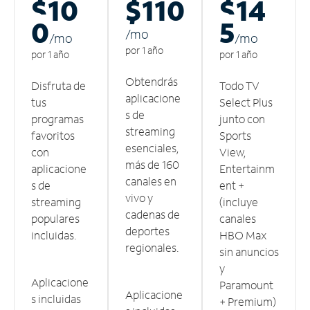
$10
$110
$14
0
5
/m
o
/m
o
/m
o
por 1 año
por 1 año
por 1 año
Obtendrás
Disfruta de
Todo TV
aplicacione
tus
Select Plus
s de
programas
junto con
streaming
favoritos
Sports
esenciales,
con
View,
más de 160
aplicacione
Entertainm
canales en
s de
ent +
vivo y
streaming
(incluye
cadenas de
populares
canales
deportes
incluidas.
HBO Max
regionales.
sin anuncios
y
Aplicacione
Paramount
Aplicacione
s incluidas
+ Premium)