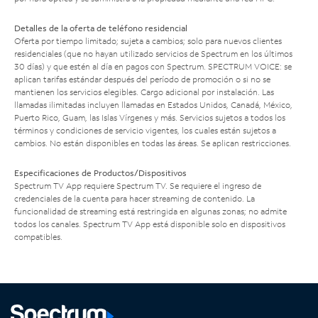
Detalles de la oferta de teléfono residencial
Oferta por tiempo limitado; sujeta a cambios; solo para nuevos clientes
residenciales (que no hayan utilizado servicios de Spectrum en los últimos
30 días) y que estén al día en pagos con Spectrum. SPECTRUM VOICE: se
aplican tarifas estándar después del período de promoción o si no se
mantienen los servicios elegibles. Cargo adicional por instalación. Las
llamadas ilimitadas incluyen llamadas en Estados Unidos, Canadá, México,
Puerto Rico, Guam, las Islas Vírgenes y más. Servicios sujetos a todos los
términos y condiciones de servicio vigentes, los cuales están sujetos a
cambios. No están disponibles en todas las áreas. Se aplican restricciones.
Especificaciones de Productos/Dispositivos
Spectrum TV App requiere Spectrum TV. Se requiere el ingreso de
credenciales de la cuenta para hacer streaming de contenido. La
funcionalidad de streaming está restringida en algunas zonas; no admite
todos los canales. Spectrum TV App está disponible solo en dispositivos
compatibles.