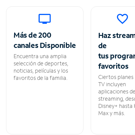
Más de 200
Haz strea
canales
Disponible
de
tus
progra
Encuentra una amplia
selección de deportes,
favoritos
noticias, películas y los
Ciertos planes
favoritos de la familia.
TV incluyen
aplicaciones d
streaming, des
Disney+ hasta
Max y más.