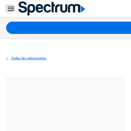
Residencial
Business
Paquetes
Internet
TV
Todas las ubicaciones
Móvil
Teléfono
Residencial
Business
Contáctanos
Inglés