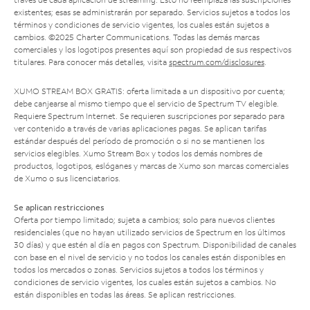
existentes; esas se administrarán por separado. Servicios sujetos a todos los
términos y condiciones de servicio vigentes, los cuales están sujetos a
cambios. ©2025 Charter Communications. Todas las demás marcas
comerciales y los logotipos presentes aquí son propiedad de sus respectivos
titulares. Para conocer más detalles, visita
spectrum.com/disclosures
.
XUMO STREAM BOX GRATIS: oferta limitada a un dispositivo por cuenta;
debe canjearse al mismo tiempo que el servicio de Spectrum TV elegible.
Requiere Spectrum Internet. Se requieren suscripciones por separado para
ver contenido a través de varias aplicaciones pagas. Se aplican tarifas
estándar después del período de promoción o si no se mantienen los
servicios elegibles. Xumo Stream Box y todos los demás nombres de
productos, logotipos, eslóganes y marcas de Xumo son marcas comerciales
de Xumo o sus licenciatarios.
Se aplican restricciones
Oferta por tiempo limitado; sujeta a cambios; solo para nuevos clientes
residenciales (que no hayan utilizado servicios de Spectrum en los últimos
30 días) y que estén al día en pagos con Spectrum. Disponibilidad de canales
con base en el nivel de servicio y no todos los canales están disponibles en
todos los mercados o zonas. Servicios sujetos a todos los términos y
condiciones de servicio vigentes, los cuales están sujetos a cambios. No
están disponibles en todas las áreas. Se aplican restricciones.