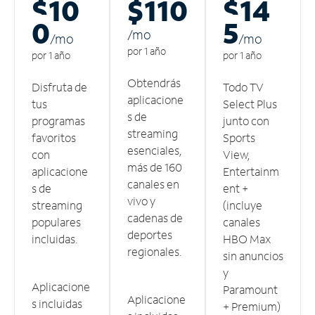
$10
$110
$14
0
5
/m
o
/m
o
/m
o
por 1 año
por 1 año
por 1 año
Obtendrás
Disfruta de
Todo TV
aplicacione
tus
Select Plus
s de
programas
junto con
streaming
favoritos
Sports
esenciales,
con
View,
más de 160
aplicacione
Entertainm
canales en
s de
ent +
vivo y
streaming
(incluye
cadenas de
populares
canales
deportes
incluidas.
HBO Max
regionales.
sin anuncios
y
Aplicacione
Paramount
Aplicacione
s incluidas
+ Premium)