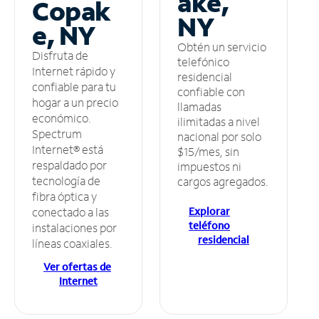
ake,
Copak
NY
e, NY
Obtén un servicio
Disfruta de
telefónico
Internet rápido y
residencial
confiable para tu
confiable con
hogar a un precio
llamadas
económico.
ilimitadas a nivel
Spectrum
nacional por solo
Internet® está
$15/mes, sin
respaldado por
impuestos ni
tecnología de
cargos agregados.
fibra óptica y
Explorar
conectado a las
teléfono
instalaciones por
residencial
líneas coaxiales.
Ver ofertas de
Internet