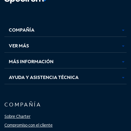
Facebook,
Instagram,
Youtube,
X,
se
se
se
se
COMPAÑÍA
abre
abre
abre
abre
en
en
en
en
una
una
una
una
VER MÁS
pestaña
pestaña
pestaña
pestaña
nueva
nueva
nueva
nueva
MÁS INFORMACIÓN
AYUDA Y ASISTENCIA TÉCNICA
COMPAÑÍA
Sobre Charter
Compromiso con el cliente