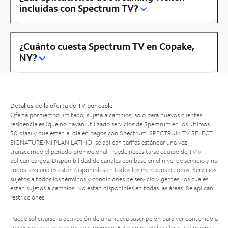
incluidas con Spectrum TV?
¿Cuánto cuesta Spectrum TV en Copake,
NY?
Detalles de la oferta de TV por cable
Oferta por tiempo limitado; sujeta a cambios; solo para nuevos clientes
residenciales (que no hayan utilizado servicios de Spectrum en los últimos
30 días) y que estén al día en pagos con Spectrum. SPECTRUM TV SELECT
SIGNATURE/MI PLAN LATINO: se aplican tarifas estándar una vez
transcurrido el período promocional. Puede necesitarse equipo de TV y
aplican cargos. Disponibilidad de canales con base en el nivel de servicio y no
todos los canales están disponibles en todos los mercados o zonas. Servicios
sujetos a todos los términos y condiciones de servicio vigentes, los cuales
están sujetos a cambios. No están disponibles en todas las áreas. Se aplican
restricciones.
Puede solicitarse la activación de una nueva suscripción para ver contenido a
través de cada aplicación de streaming. Esto no reemplaza las suscripciones