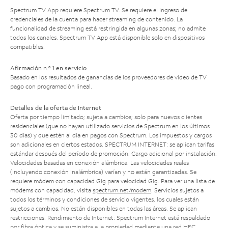
Spectrum TV App requiere Spectrum TV. Se requiere el ingreso de
credenciales de la cuenta para hacer streaming de contenido. La
funcionalidad de streaming está restringida en algunas zonas; no admite
todos los canales. Spectrum TV App está disponible solo en dispositivos
compatibles.
Afirmación n.º 1 en servicio
Basado en los resultados de ganancias de los proveedores de video de TV
pago con programación lineal.
Detalles de la oferta de Internet
Oferta por tiempo limitado; sujeta a cambios; solo para nuevos clientes
residenciales (que no hayan utilizado servicios de Spectrum en los últimos
30 días) y que estén al día en pagos con Spectrum. Los impuestos y cargos
son adicionales en ciertos estados. SPECTRUM INTERNET: se aplican tarifas
estándar después del período de promoción. Cargo adicional por instalación.
Velocidades basadas en conexión alámbrica. Las velocidades reales
(incluyendo conexión inalámbrica) varían y no están garantizadas. Se
requiere módem con capacidad Gig para velocidad Gig. Para ver una lista de
módems con capacidad, visita
spectrum.net/modem
. Servicios sujetos a
todos los términos y condiciones de servicio vigentes, los cuales están
sujetos a cambios. No están disponibles en todas las áreas. Se aplican
restricciones. Rendimiento de Internet: Spectrum Internet está respaldado
por fibra óptica y se suministra a la propiedad mediante una red HFC.