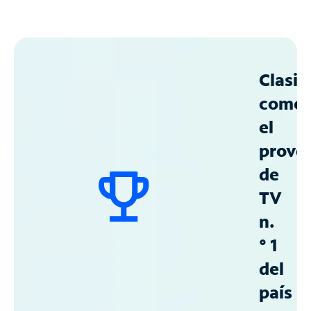
Clasif
como
el
prove
de
TV
n.
° 1
del
país