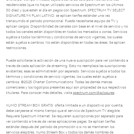
residenciales (que no hayan utilizado servicios de Spectrum en los últimos
30 días) y que estén al día en pagos con Spectrum. SPECTRUM TV SELECT
SIGNATURE/MI PLAN LATINO: se aplican tarifas estándar una vez
transcurrido el período promocional. Puede necesitarse equipo de TV y
aplican cargos. Disponibilidad de canales con base en el nivel de servicio y no
todos los canales están disponibles en todos los mercados o zonas. Servicios
sujetos a todos los términos y condiciones de servicio vigentes, los cuales
están sujetos a cambios. No están disponibles en todas las áreas. Se aplican
restricciones.
Puede solicitarse la activación de una nueva suscripción para ver contenido a
través de cada aplicación de streaming. Esto no reemplaza las suscripciones
existentes; esas se administrarán por separado. Servicios sujetos a todos los
términos y condiciones de servicio vigentes, los cuales están sujetos a
cambios. ©2025 Charter Communications. Todas las demás marcas
comerciales y los logotipos presentes aquí son propiedad de sus respectivos
titulares. Para conocer más detalles, visita
spectrum.com/disclosures
.
XUMO STREAM BOX GRATIS: oferta limitada a un dispositivo por cuenta;
debe canjearse al mismo tiempo que el servicio de Spectrum TV elegible.
Requiere Spectrum Internet. Se requieren suscripciones por separado para
ver contenido a través de varias aplicaciones pagas. Se aplican tarifas
estándar después del período de promoción o si no se mantienen los
servicios elegibles. Xumo Stream Box y todos los demás nombres de