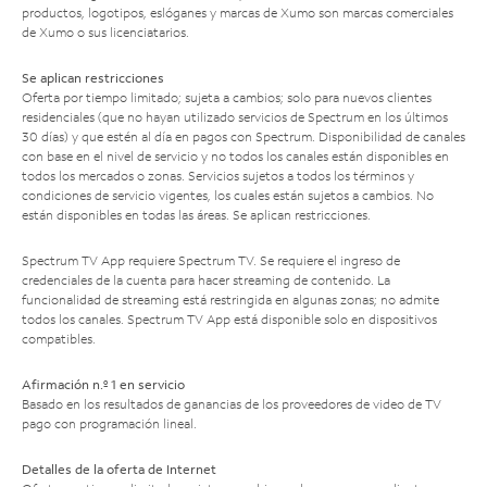
productos, logotipos, eslóganes y marcas de Xumo son marcas comerciales
de Xumo o sus licenciatarios.
Se aplican restricciones
Oferta por tiempo limitado; sujeta a cambios; solo para nuevos clientes
residenciales (que no hayan utilizado servicios de Spectrum en los últimos
30 días) y que estén al día en pagos con Spectrum. Disponibilidad de canales
con base en el nivel de servicio y no todos los canales están disponibles en
todos los mercados o zonas. Servicios sujetos a todos los términos y
condiciones de servicio vigentes, los cuales están sujetos a cambios. No
están disponibles en todas las áreas. Se aplican restricciones.
Spectrum TV App requiere Spectrum TV. Se requiere el ingreso de
credenciales de la cuenta para hacer streaming de contenido. La
funcionalidad de streaming está restringida en algunas zonas; no admite
todos los canales. Spectrum TV App está disponible solo en dispositivos
compatibles.
Afirmación n.º 1 en servicio
Basado en los resultados de ganancias de los proveedores de video de TV
pago con programación lineal.
Detalles de la oferta de Internet