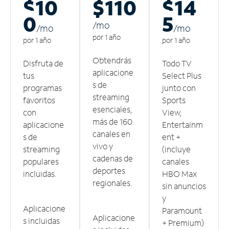
$10
$110
$14
0
5
/m
o
/m
o
/m
o
por 1 año
por 1 año
por 1 año
Obtendrás
Disfruta de
Todo TV
aplicacione
tus
Select Plus
s de
programas
junto con
streaming
favoritos
Sports
esenciales,
con
View,
más de 160
aplicacione
Entertainm
canales en
s de
ent +
vivo y
streaming
(incluye
cadenas de
populares
canales
deportes
incluidas.
HBO Max
regionales.
sin anuncios
y
Aplicacione
Paramount
Aplicacione
s incluidas
+ Premium)