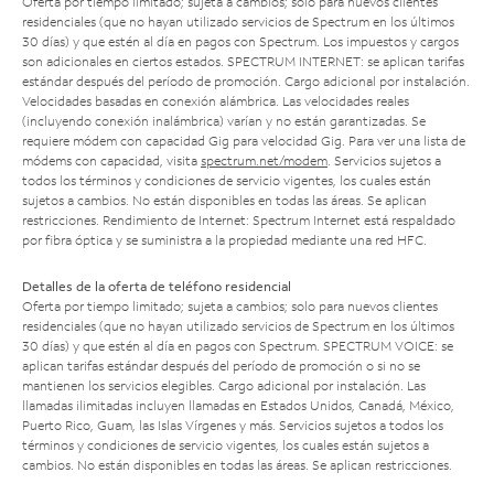
Oferta por tiempo limitado; sujeta a cambios; solo para nuevos clientes
residenciales (que no hayan utilizado servicios de Spectrum en los últimos
30 días) y que estén al día en pagos con Spectrum. Los impuestos y cargos
son adicionales en ciertos estados. SPECTRUM INTERNET: se aplican tarifas
estándar después del período de promoción. Cargo adicional por instalación.
Velocidades basadas en conexión alámbrica. Las velocidades reales
(incluyendo conexión inalámbrica) varían y no están garantizadas. Se
requiere módem con capacidad Gig para velocidad Gig. Para ver una lista de
módems con capacidad, visita
spectrum.net/modem
. Servicios sujetos a
todos los términos y condiciones de servicio vigentes, los cuales están
sujetos a cambios. No están disponibles en todas las áreas. Se aplican
restricciones. Rendimiento de Internet: Spectrum Internet está respaldado
por fibra óptica y se suministra a la propiedad mediante una red HFC.
Detalles de la oferta de teléfono residencial
Oferta por tiempo limitado; sujeta a cambios; solo para nuevos clientes
residenciales (que no hayan utilizado servicios de Spectrum en los últimos
30 días) y que estén al día en pagos con Spectrum. SPECTRUM VOICE: se
aplican tarifas estándar después del período de promoción o si no se
mantienen los servicios elegibles. Cargo adicional por instalación. Las
llamadas ilimitadas incluyen llamadas en Estados Unidos, Canadá, México,
Puerto Rico, Guam, las Islas Vírgenes y más. Servicios sujetos a todos los
términos y condiciones de servicio vigentes, los cuales están sujetos a
cambios. No están disponibles en todas las áreas. Se aplican restricciones.