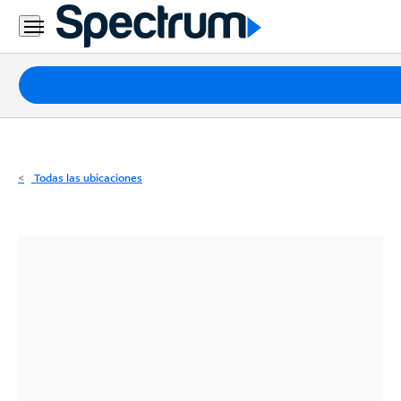
Residencial
Business
Paquetes
Internet
TV
Todas las ubicaciones
Móvil
Teléfono
Residencial
Business
Contáctanos
Inglés