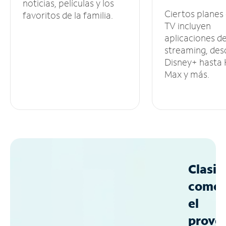
noticias, películas y los
Ciertos planes
favoritos de la familia.
TV incluyen
aplicaciones d
streaming, des
Disney+ hasta
Max y más.
Clasif
como
el
prove