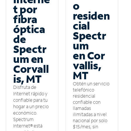
o
t por
residen
fibra
cial
óptica
Spectr
de
um
Spectr
en Cor
um en
vallis,
Corvall
MT
is, MT
Obtén un servicio
Disfruta de
telefónico
Internet rápido y
residencial
confiable para tu
confiable con
hogar a un precio
llamadas
económico.
ilimitadas a nivel
Spectrum
nacional por solo
Internet® está
$15/mes, sin