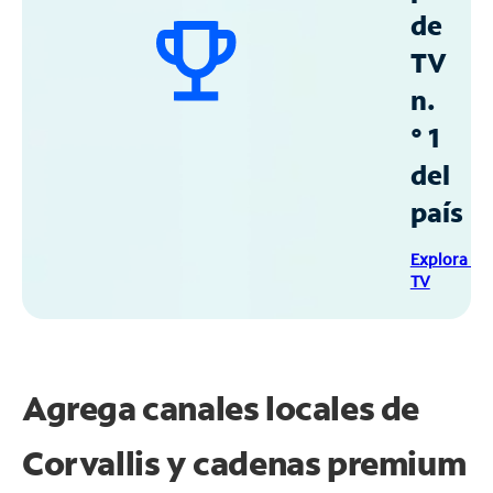
de
TV
n.
° 1
del
país
Explora Sp
TV
Agrega canales locales de
Corvallis y cadenas premium