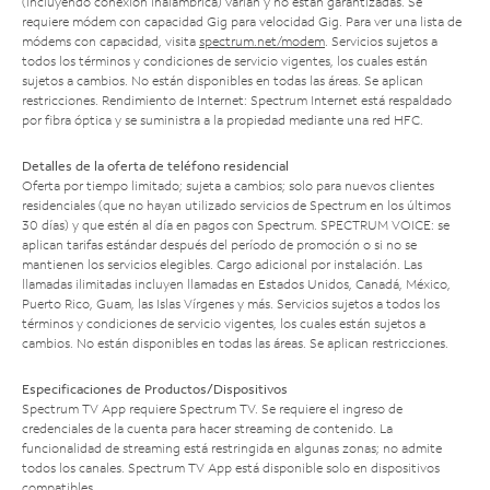
(incluyendo conexión inalámbrica) varían y no están garantizadas. Se
requiere módem con capacidad Gig para velocidad Gig. Para ver una lista de
módems con capacidad, visita
spectrum.net/modem
. Servicios sujetos a
todos los términos y condiciones de servicio vigentes, los cuales están
sujetos a cambios. No están disponibles en todas las áreas. Se aplican
restricciones. Rendimiento de Internet: Spectrum Internet está respaldado
por fibra óptica y se suministra a la propiedad mediante una red HFC.
Detalles de la oferta de teléfono residencial
Oferta por tiempo limitado; sujeta a cambios; solo para nuevos clientes
residenciales (que no hayan utilizado servicios de Spectrum en los últimos
30 días) y que estén al día en pagos con Spectrum. SPECTRUM VOICE: se
aplican tarifas estándar después del período de promoción o si no se
mantienen los servicios elegibles. Cargo adicional por instalación. Las
llamadas ilimitadas incluyen llamadas en Estados Unidos, Canadá, México,
Puerto Rico, Guam, las Islas Vírgenes y más. Servicios sujetos a todos los
términos y condiciones de servicio vigentes, los cuales están sujetos a
cambios. No están disponibles en todas las áreas. Se aplican restricciones.
Especificaciones de Productos/Dispositivos
Spectrum TV App requiere Spectrum TV. Se requiere el ingreso de
credenciales de la cuenta para hacer streaming de contenido. La
funcionalidad de streaming está restringida en algunas zonas; no admite
todos los canales. Spectrum TV App está disponible solo en dispositivos
compatibles.