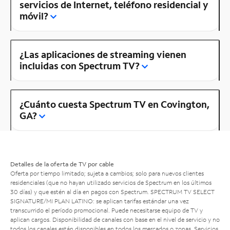
servicios de Internet, teléfono residencial y
móvil?
¿Las aplicaciones de streaming vienen
incluidas con Spectrum TV?
¿Cuánto cuesta Spectrum TV en Covington,
GA?
Detalles de la oferta de TV por cable
Oferta por tiempo limitado; sujeta a cambios; solo para nuevos clientes
residenciales (que no hayan utilizado servicios de Spectrum en los últimos
30 días) y que estén al día en pagos con Spectrum. SPECTRUM TV SELECT
SIGNATURE/MI PLAN LATINO: se aplican tarifas estándar una vez
transcurrido el período promocional. Puede necesitarse equipo de TV y
aplican cargos. Disponibilidad de canales con base en el nivel de servicio y no
todos los canales están disponibles en todos los mercados o zonas. Servicios