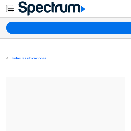
Residencial
Business
Paquetes
Internet
TV
Todas las ubicaciones
Móvil
Teléfono
Residencial
Business
Contáctanos
Inglés