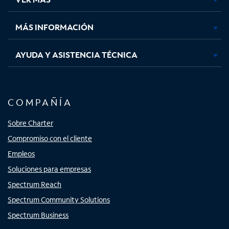
pestaña
pestaña
pestaña
pestaña
nueva
nueva
nueva
nueva
MÁS INFORMACIÓN
AYUDA Y ASISTENCIA TÉCNICA
COMPAÑÍA
Sobre Charter
Compromiso con el cliente
Empleos
Soluciones para empresas
Spectrum Reach
Spectrum Community Solutions
Spectrum Business