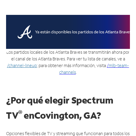
Los partidos locales de los Atlanta Braves se transmitirán ahora por
el canal de los Atlanta Braves. Para ver tu lista de canales, ve a
/channel-lineup
; para obtener más información, visita
/
mlb-team-
channels
.
¿Por qué elegir Spectrum
®
TV
en
Covington, GA?
Opciones flexibles de TV y streaming que funcionan para todos los