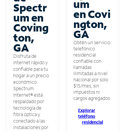
um
Spectr
en Covi
um en
ngton,
Coving
GA
ton,
Obtén un servicio
GA
telefónico
residencial
Disfruta de
confiable con
Internet rápido y
llamadas
confiable para tu
ilimitadas a nivel
hogar a un precio
nacional por solo
económico.
$15/mes, sin
Spectrum
impuestos ni
Internet® está
cargos agregados.
respaldado por
tecnología de
Explorar
fibra óptica y
teléfono
conectado a las
residencial
instalaciones por