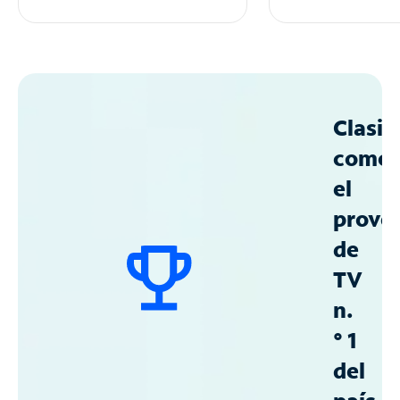
Clasif
como
el
prove
de
TV
n.
° 1
del