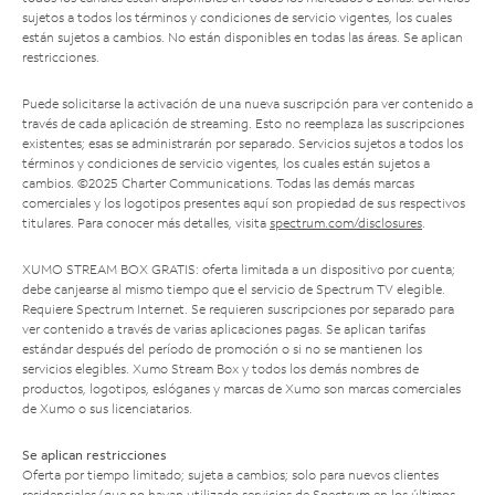
sujetos a todos los términos y condiciones de servicio vigentes, los cuales
están sujetos a cambios. No están disponibles en todas las áreas. Se aplican
restricciones.
Puede solicitarse la activación de una nueva suscripción para ver contenido a
través de cada aplicación de streaming. Esto no reemplaza las suscripciones
existentes; esas se administrarán por separado. Servicios sujetos a todos los
términos y condiciones de servicio vigentes, los cuales están sujetos a
cambios. ©2025 Charter Communications. Todas las demás marcas
comerciales y los logotipos presentes aquí son propiedad de sus respectivos
titulares. Para conocer más detalles, visita
spectrum.com/disclosures
.
XUMO STREAM BOX GRATIS: oferta limitada a un dispositivo por cuenta;
debe canjearse al mismo tiempo que el servicio de Spectrum TV elegible.
Requiere Spectrum Internet. Se requieren suscripciones por separado para
ver contenido a través de varias aplicaciones pagas. Se aplican tarifas
estándar después del período de promoción o si no se mantienen los
servicios elegibles. Xumo Stream Box y todos los demás nombres de
productos, logotipos, eslóganes y marcas de Xumo son marcas comerciales
de Xumo o sus licenciatarios.
Se aplican restricciones
Oferta por tiempo limitado; sujeta a cambios; solo para nuevos clientes
residenciales (que no hayan utilizado servicios de Spectrum en los últimos