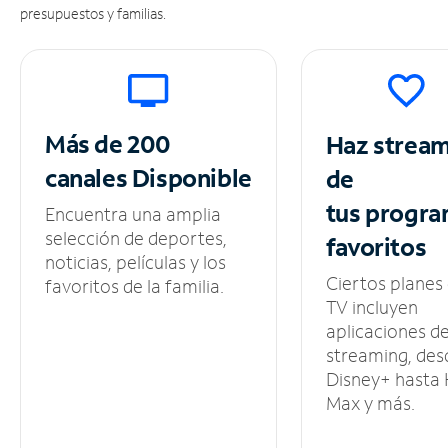
presupuestos y familias.
Más de 200
Haz strea
canales
Disponible
de
tus
progra
Encuentra una amplia
selección de deportes,
favoritos
noticias, películas y los
Ciertos planes
favoritos de la familia.
TV incluyen
aplicaciones d
streaming, des
Disney+ hasta
Max y más.