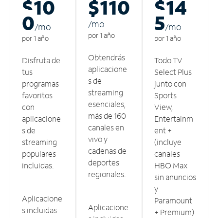
$10
$110
$14
0
5
/m
o
/m
o
/m
o
por 1 año
por 1 año
por 1 año
Obtendrás
Disfruta de
Todo TV
aplicacione
tus
Select Plus
s de
programas
junto con
streaming
favoritos
Sports
esenciales,
con
View,
más de 160
aplicacione
Entertainm
canales en
s de
ent +
vivo y
streaming
(incluye
cadenas de
populares
canales
deportes
incluidas.
HBO Max
regionales.
sin anuncios
y
Aplicacione
Paramount
Aplicacione
s incluidas
+ Premium)