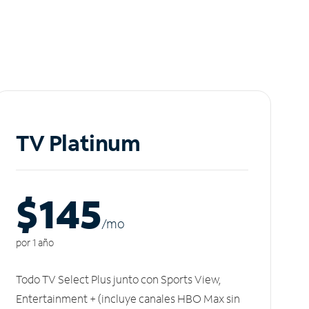
TV Platinum
$145
/m
o
por 1 año
Todo TV Select Plus junto con Sports View,
Entertainment + (incluye canales HBO Max sin