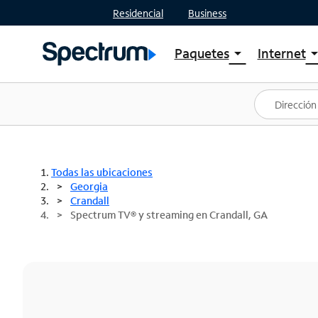
Residencial
Business
Paquetes
Internet
arrow_drop_down
arrow_drop
Ver paquetes
Spectr
Spectrum One
Planes
Mejores ofertas
Spectr
Ofertas en tu área
Intern
Todas las ubicaciones
Georgia
Crandall
Spectrum TV® y streaming en Crandall, GA