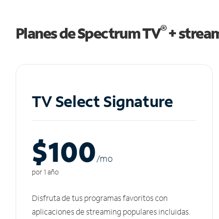
®
Planes de Spectrum TV
+ strea
TV Select Signature
$100
/m
o
por 1 año
Disfruta de tus programas favoritos con
aplicaciones de streaming populares incluidas.